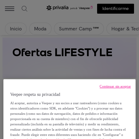
Identificarme
Inicio
Moda
Hogar & Tec
new
Summer Camp
Ofertas LIFESTYLE
Continuar sin aceptar
Veepee respeta su privacidad
Al aceptar, autoriza a Veepee y sus socios a usar rastreadores (como cookies u
Actualmente no hay productos disponibles.
otros identificadores como SDK, en adelante "Cookies") y a procesar sus datos
personales (como sus datos de navegación, datos de pedidos e información
proporcionada en su cuenta de miembro) con el fin de ofrecerle publicidad
Regístrate y accede a todos los productos visibles
personalizada (incluida en su pantalla de televisión) y medir su rendimiento,
para nuestros miembros.
realizar ciertos análisis sobre la actividad de ventas y con fines de lucha contra el
fraude. Puede elegir entre estos diferentes usos haciendo clic en "Configurar" o