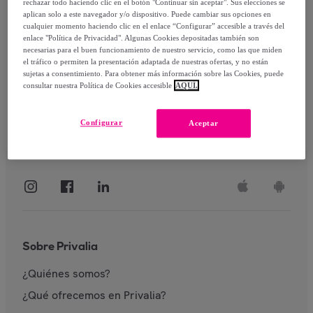
rechazar todo haciendo clic en el botón "Continuar sin aceptar". Sus elecciones se
aplican solo a este navegador y/o dispositivo. Puede cambiar sus opciones en
Identificarme
cualquier momento haciendo clic en el enlace “Configurar” accesible a través del
enlace "Política de Privacidad". Algunas Cookies depositadas también son
necesarias para el buen funcionamiento de nuestro servicio, como las que miden
el tráfico o permiten la presentación adaptada de nuestras ofertas, y no están
sujetas a consentimiento. Para obtener más información sobre las Cookies, puede
consultar nuestra Política de Cookies accesible
AQUÍ.
Configurar
Aceptar
Sobre Privalia
¿Quiénes somos?
¿Qué ofrecemos en Privalia?