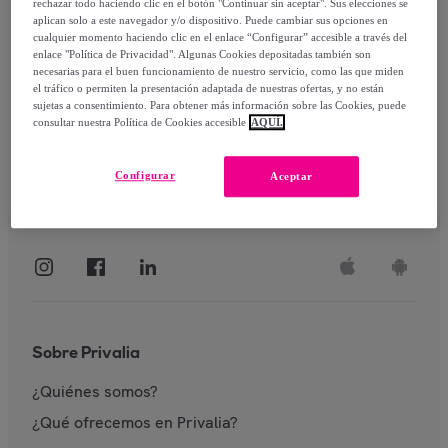
rechazar todo haciendo clic en el botón "Continuar sin aceptar". Sus elecciones se
aplican solo a este navegador y/o dispositivo. Puede cambiar sus opciones en
Identificarme
cualquier momento haciendo clic en el enlace “Configurar” accesible a través del
enlace "Política de Privacidad". Algunas Cookies depositadas también son
necesarias para el buen funcionamiento de nuestro servicio, como las que miden
el tráfico o permiten la presentación adaptada de nuestras ofertas, y no están
sujetas a consentimiento. Para obtener más información sobre las Cookies, puede
consultar nuestra Política de Cookies accesible
AQUÍ.
Configurar
Aceptar
Sobre Privalia
¿Quiénes somos?
¿Qué ofrecemos en Privalia?