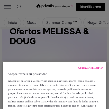
Identificarme
Inicio
Moda
Hogar & Tec
new
Summer Camp
Ofertas MELISSA &
DOUG
Continuar sin aceptar
Veepee respeta su privacidad
Al aceptar, autoriza a Veepee y sus socios a usar rastreadores (como cookies u
Actualmente no hay productos disponibles.
otros identificadores como SDK, en adelante "Cookies") y a procesar sus datos
personales (como sus datos de navegación, datos de pedidos e información
proporcionada en su cuenta de miembro) con el fin de ofrecerle publicidad
Regístrate y accede a todos los productos visibles
personalizada (incluida en su pantalla de televisión) y medir su rendimiento,
para nuestros miembros.
realizar ciertos análisis sobre la actividad de ventas y con fines de lucha contra el
fraude. Puede elegir entre estos diferentes usos haciendo clic en "Configurar" o