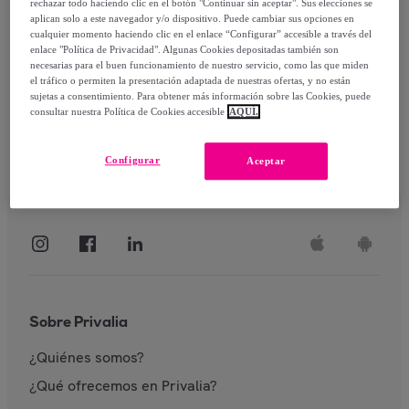
rechazar todo haciendo clic en el botón "Continuar sin aceptar". Sus elecciones se
aplican solo a este navegador y/o dispositivo. Puede cambiar sus opciones en
Identificarme
cualquier momento haciendo clic en el enlace “Configurar” accesible a través del
enlace "Política de Privacidad". Algunas Cookies depositadas también son
necesarias para el buen funcionamiento de nuestro servicio, como las que miden
el tráfico o permiten la presentación adaptada de nuestras ofertas, y no están
sujetas a consentimiento. Para obtener más información sobre las Cookies, puede
consultar nuestra Política de Cookies accesible
AQUÍ.
Configurar
Aceptar
Sobre Privalia
¿Quiénes somos?
¿Qué ofrecemos en Privalia?