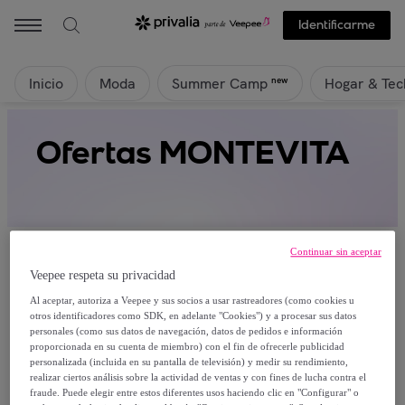
Identificarme
Inicio
Moda
Hogar & Tec
new
Summer Camp
Ofertas MONTEVITA
Continuar sin aceptar
Veepee respeta su privacidad
Al aceptar, autoriza a Veepee y sus socios a usar rastreadores (como cookies u
Actualmente no hay productos disponibles.
otros identificadores como SDK, en adelante "Cookies") y a procesar sus datos
personales (como sus datos de navegación, datos de pedidos e información
proporcionada en su cuenta de miembro) con el fin de ofrecerle publicidad
Regístrate y accede a todos los productos visibles
personalizada (incluida en su pantalla de televisión) y medir su rendimiento,
para nuestros miembros.
realizar ciertos análisis sobre la actividad de ventas y con fines de lucha contra el
fraude. Puede elegir entre estos diferentes usos haciendo clic en "Configurar" o