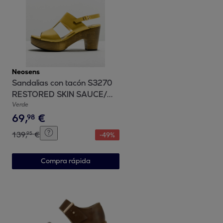
Neosens
Sandalias con tacón S3270
RESTORED SKIN SAUCE/
ST.LAURENT SANDAL color
Verde
69
,
€
Sauce
98
139
,
€
95
-
49
%
Compra rápida