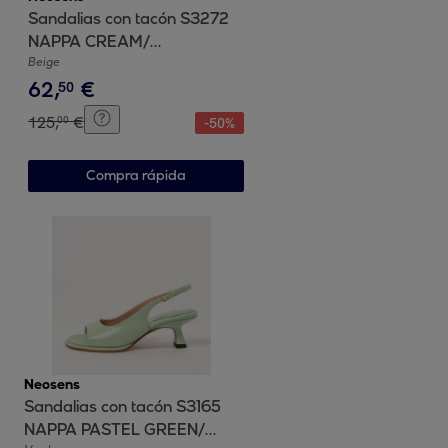
Sandalias con tacón S3272
NAPPA CREAM/
ST.LAURENT SANDAL color
Beige
62
,
€
Cream
50
125
,
€
00
-
50
%
Compra rápida
Neosens
Sandalias con tacón S3165
NAPPA PASTEL GREEN/