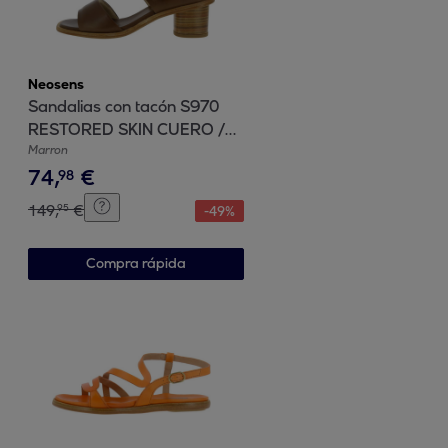
Neosens
Sandalias con tacón S970
RESTORED SKIN CUERO /
TINTILLA color Cuero
Marron
74
,
€
98
149
,
€
95
-
49
%
Compra rápida