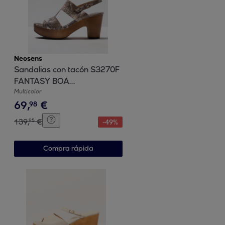
Neosens
Sandalias con tacón S3270F
FANTASY BOA
BEIG/ST.LAURENT SANDAL
Multicolor
69
,
€
color Boa beig
98
139
,
€
95
-
49
%
Compra rápida