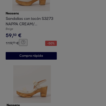
Neosens
Sandalias con tacón S3273
NAPPA CREAM/
ST.LAURENT SANDAL color
Beige
59
,
€
Cream
50
119
,
€
00
-
50
%
Compra rápida
Neosens