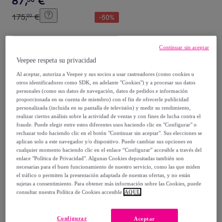
87
,
€
175
,
€
00
-
50
%
Compra rápida
Continuar sin aceptar
Veepee respeta su privacidad
Al aceptar, autoriza a Veepee y sus socios a usar rastreadores (como cookies u
otros identificadores como SDK, en adelante "Cookies") y a procesar sus datos
personales (como sus datos de navegación, datos de pedidos e información
proporcionada en su cuenta de miembro) con el fin de ofrecerle publicidad
personalizada (incluida en su pantalla de televisión) y medir su rendimiento,
realizar ciertos análisis sobre la actividad de ventas y con fines de lucha contra el
fraude. Puede elegir entre estos diferentes usos haciendo clic en "Configurar" o
rechazar todo haciendo clic en el botón "Continuar sin aceptar". Sus elecciones se
aplican solo a este navegador y/o dispositivo. Puede cambiar sus opciones en
Neosens
cualquier momento haciendo clic en el enlace “Configurar” accesible a través del
Sandalias con tacón S3024
enlace "Política de Privacidad". Algunas Cookies depositadas también son
necesarias para el buen funcionamiento de nuestro servicio, como las que miden
NAPPA BLACK/ ALEDO color
el tráfico o permiten la presentación adaptada de nuestras ofertas, y no están
Black
Negro
sujetas a consentimiento. Para obtener más información sobre las Cookies, puede
57
,
€
50
consultar nuestra Política de Cookies accesible
AQUÍ.
115
,
€
00
-
50
%
Configurar
Aceptar