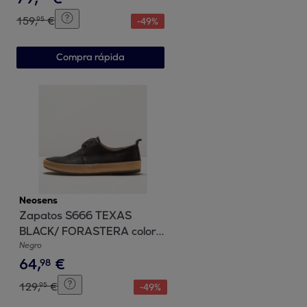
159
,
€
95
-
49
%
Compra rápida
Neosens
Zapatos S666 TEXAS
BLACK/ FORASTERA color
Black
Negro
64
,
€
98
129
,
€
95
-
49
%