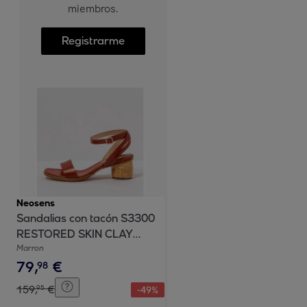
miembros.
Registrarme
Neosens
Sandalias con tacón S3300
RESTORED SKIN CLAY
/MALVASIA color Clay
Marron
79
,
€
98
159
,
€
95
-
49
%