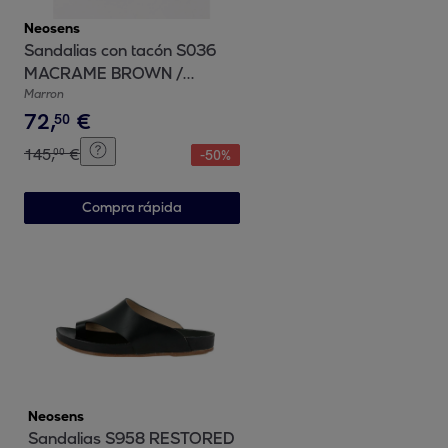
Neosens
Sandalias con tacón S036
MACRAME BROWN /
MONTUA color Brown
Marron
72
,
€
50
145
,
€
00
-
50
%
Compra rápida
Neosens
Sandalias S958 RESTORED