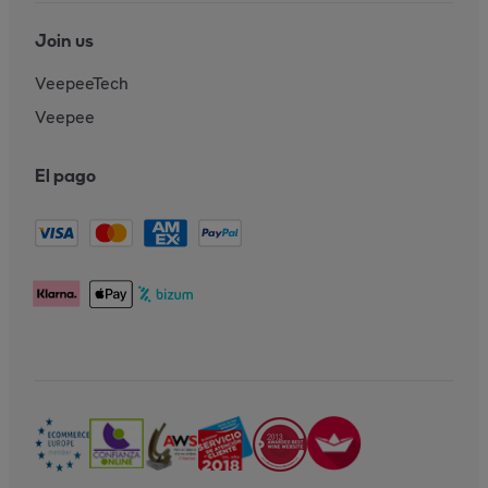
Join us
VeepeeTech
Veepee
El pago