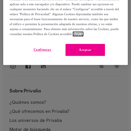
aplican solo a este navegador y/o dispositivo. Puede cambiar sus opciones en
Identificarme
cualquier momento haciendo clic en el enlace “Configurar” accesible a través del
enlace "Política de Privacidad". Algunas Cookies depositadas también son
necesarias para el buen funcionamiento de nuestro servicio, como las que miden
el tráfico o permiten la presentación adaptada de nuestras ofertas, y no están
sujetas a consentimiento. Para obtener más información sobre las Cookies, puede
consultar nuestra Política de Cookies accesible
AQUÍ.
Configurar
Aceptar
Sobre Privalia
¿Quiénes somos?
¿Qué ofrecemos en Privalia?
Los universos de Privalia
Motor de búsqueda