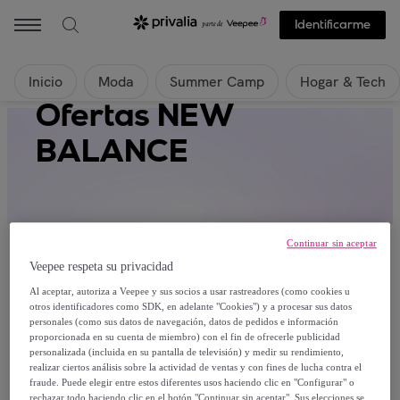
Identificarme
Inicio
Moda
Summer Camp
Hogar & Tech
Ofertas NEW
BALANCE
Continuar sin aceptar
Veepee respeta su privacidad
Al aceptar, autoriza a Veepee y sus socios a usar rastreadores (como cookies u
Actualmente no hay productos disponibles.
otros identificadores como SDK, en adelante "Cookies") y a procesar sus datos
personales (como sus datos de navegación, datos de pedidos e información
proporcionada en su cuenta de miembro) con el fin de ofrecerle publicidad
Regístrate y accede a todos los productos visibles
personalizada (incluida en su pantalla de televisión) y medir su rendimiento,
para nuestros miembros.
realizar ciertos análisis sobre la actividad de ventas y con fines de lucha contra el
fraude. Puede elegir entre estos diferentes usos haciendo clic en "Configurar" o
rechazar todo haciendo clic en el botón "Continuar sin aceptar". Sus elecciones se