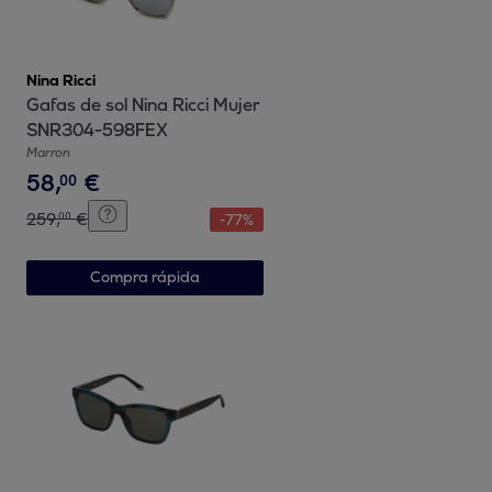
Nina Ricci
Gafas de sol Nina Ricci Mujer
SNR304-598FEX
Marron
58
,
€
00
259
,
€
00
-
77
%
Compra rápida