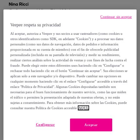
Nina Ricci
Gafas de sol Nina Ricci Mujer
Continuar sin aceptar
SNR116540Z47
Verde
Veepee respeta su privacidad
59
,
€
00
Al aceptar, autoriza a Veepee y sus socios a usar rastreadores (como cookies u
otros identificadores como SDK, en adelante "Cookies") y a procesar sus datos
179
,
€
00
-
67
%
personales (como sus datos de navegación, datos de pedidos e información
proporcionada en su cuenta de miembro) con el fin de ofrecerle publicidad
personalizada (incluida en su pantalla de televisión) y medir su rendimiento,
Compra rápida
realizar ciertos análisis sobre la actividad de ventas y con fines de lucha contra el
fraude. Puede elegir entre estos diferentes usos haciendo clic en "Configurar" o
rechazar todo haciendo clic en el botón "Continuar sin aceptar". Sus elecciones se
aplican solo a este navegador y/o dispositivo. Puede cambiar sus opciones en
cualquier momento haciendo clic en el enlace “Configurar” accesible a través del
enlace "Política de Privacidad". Algunas Cookies depositadas también son
necesarias para el buen funcionamiento de nuestro servicio, como las que miden
el tráfico o permiten la presentación adaptada de nuestras ofertas, y no están
sujetas a consentimiento. Para obtener más información sobre las Cookies, puede
consultar nuestra Política de Cookies accesible
AQUÍ.
Configurar
Nina Ricci
Aceptar
Gafas de sol Nina Ricci Mujer
SNR320M-58300Y