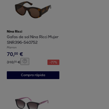
Nina Ricci
Gafas de sol Nina Ricci Mujer
SNR396-540752
Marron
70
,
€
00
310
,
€
00
-
77
%
Compra rápida