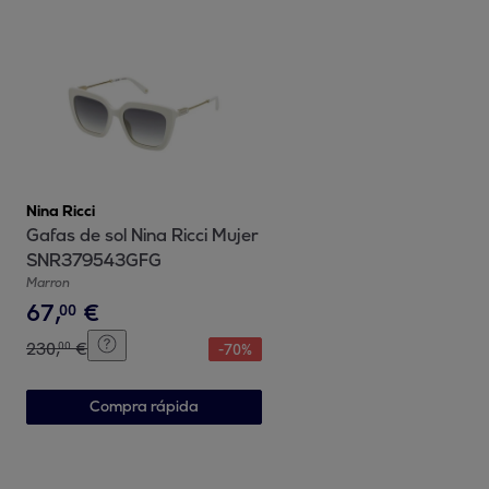
Nina Ricci
Gafas de sol Nina Ricci Mujer
SNR379543GFG
Marron
67
,
€
00
230
,
€
00
-
70
%
Compra rápida