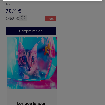
Rosa
70
,
€
00
240
,
€
00
-
70
%
Compra rápida
Los que tengan