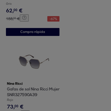
Gris
62
,
€
00
188
,
€
00
-
67
%
Compra rápida
Nina Ricci
Gafas de sol Nina Ricci Mujer
SNR327590A39
Rojo
73
,
€
00