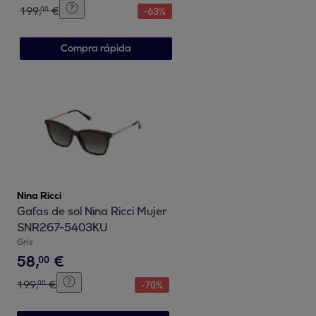
199
,
€
00
-
63
%
Compra rápida
Nina Ricci
Gafas de sol Nina Ricci Mujer
SNR267-5403KU
Gris
58
,
€
00
199
,
€
00
-
70
%