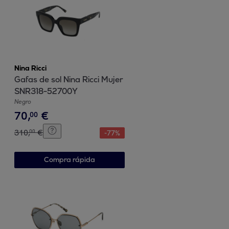
Nina Ricci
Gafas de sol Nina Ricci Mujer
SNR318-52700Y
Negro
70
,
€
00
310
,
€
00
-
77
%
Compra rápida