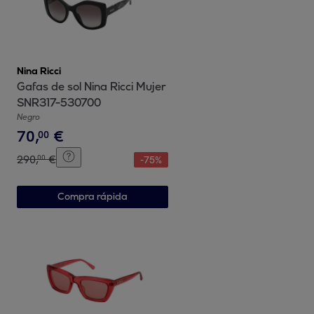
Nina Ricci
Gafas de sol Nina Ricci Mujer
SNR317-530700
Negro
70
,
€
00
290
,
€
00
-
75
%
Compra rápida