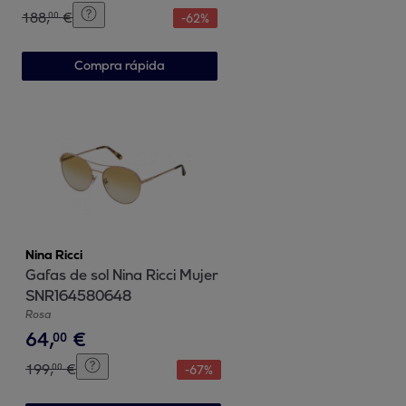
188
,
€
00
-
62
%
Compra rápida
Nina Ricci
Gafas de sol Nina Ricci Mujer
SNR164580648
Rosa
64
,
€
00
199
,
€
00
-
67
%