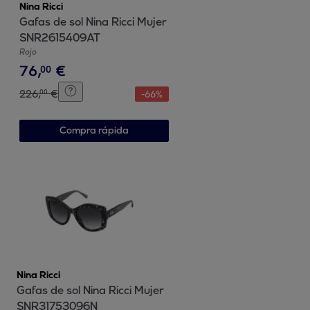
Nina Ricci
Gafas de sol Nina Ricci Mujer
SNR2615409AT
Rojo
76
,
€
00
226
,
€
00
-
66
%
Compra rápida
Nina Ricci
Gafas de sol Nina Ricci Mujer
SNR31753096N