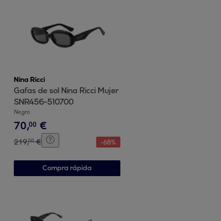
Nina Ricci
Gafas de sol Nina Ricci Mujer
SNR456-510700
Negro
70
,
€
00
219
,
€
00
-
68
%
Compra rápida