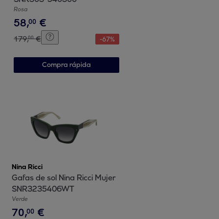
Rosa
58
,
€
00
179
,
€
00
-
67
%
Compra rápida
Nina Ricci
Gafas de sol Nina Ricci Mujer
SNR3235406WT
Verde
70
,
€
00