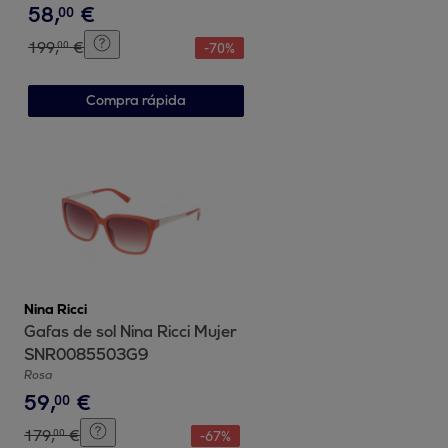
58
,
€
00
199
,
€
00
-
70
%
Compra rápida
Nina Ricci
Gafas de sol Nina Ricci Mujer
SNR0085503G9
Rosa
59
,
€
00
179
,
€
00
-
67
%