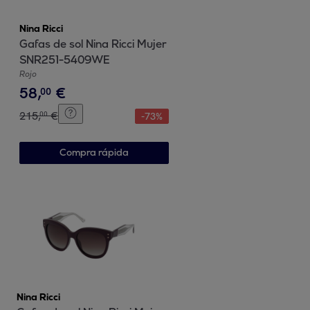
Nina Ricci
Gafas de sol Nina Ricci Mujer
SNR251-5409WE
Rojo
58
,
€
00
215
,
€
00
-
73
%
Compra rápida
Nina Ricci