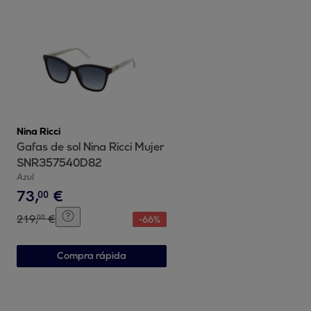
Nina Ricci
Gafas de sol Nina Ricci Mujer
SNR357540D82
Azul
73
,
€
00
219
,
€
00
-
66
%
Compra rápida