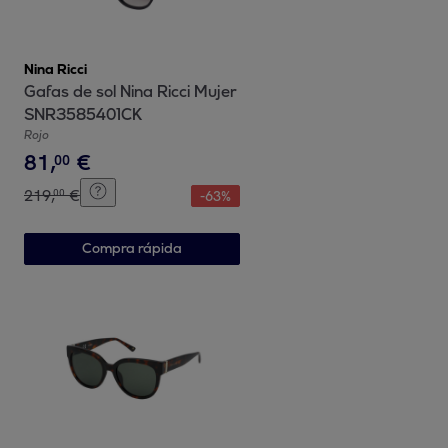
Nina Ricci
Gafas de sol Nina Ricci Mujer
SNR3585401CK
Rojo
81
,
€
00
219
,
€
00
-
63
%
Compra rápida