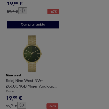
19
,
€
inoxidable
00
59
,
€
00
-
67
%
Compra rápida
Nine west
Reloj Nine West NW-
2668GNGB Mujer Analogico
Cuarzo con Correa de Acero
Verde
19
,
€
inoxidable
00
59
,
€
00
-
67
%