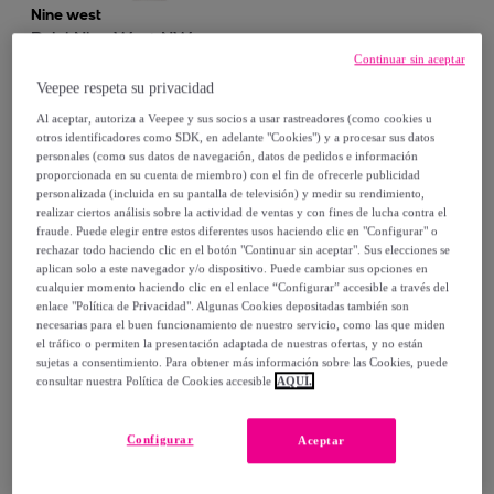
Nine west
Reloj Nine West NW-
Continuar sin aceptar
2668NVRG Mujer Analogico
Cuarzo con Correa de Acero
Azul
Veepee respeta su privacidad
19
,
€
inoxidable
00
Al aceptar, autoriza a Veepee y sus socios a usar rastreadores (como cookies u
otros identificadores como SDK, en adelante "Cookies") y a procesar sus datos
59
,
€
00
-
67
%
personales (como sus datos de navegación, datos de pedidos e información
proporcionada en su cuenta de miembro) con el fin de ofrecerle publicidad
personalizada (incluida en su pantalla de televisión) y medir su rendimiento,
Compra rápida
realizar ciertos análisis sobre la actividad de ventas y con fines de lucha contra el
fraude. Puede elegir entre estos diferentes usos haciendo clic en "Configurar" o
rechazar todo haciendo clic en el botón "Continuar sin aceptar". Sus elecciones se
aplican solo a este navegador y/o dispositivo. Puede cambiar sus opciones en
cualquier momento haciendo clic en el enlace “Configurar” accesible a través del
enlace "Política de Privacidad". Algunas Cookies depositadas también son
necesarias para el buen funcionamiento de nuestro servicio, como las que miden
el tráfico o permiten la presentación adaptada de nuestras ofertas, y no están
sujetas a consentimiento. Para obtener más información sobre las Cookies, puede
consultar nuestra Política de Cookies accesible
AQUÍ.
Configurar
Nine west
Aceptar
Reloj Nine West NW-
2661SVTT Mujer Analogico