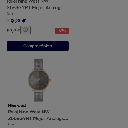
Reloj Nine West NW-
2683GYRT Mujer Analogico
Cuarzo con Correa de Metal
Gris
19
,
€
00
59
,
€
00
-
67
%
Compra rápida
Nine west
Reloj Nine West NW-
2669GYRT Mujer Analogico
Cuarzo con Correa de Acero
Gris