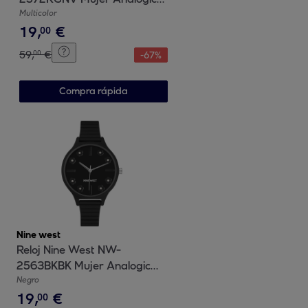
Cuarzo con Correa de Cuero
Multicolor
19
,
€
00
59
,
€
00
-
67
%
Compra rápida
Nine west
Reloj Nine West NW-
2563BKBK Mujer Analogico
Cuarzo con Correa de
Negro
19
,
€
Plastico
00