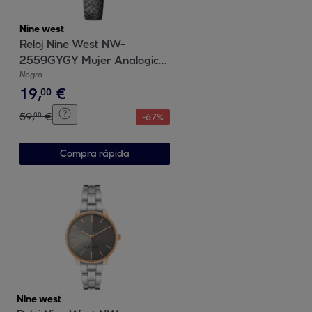
Nine west
Reloj Nine West NW-
2559GYGY Mujer Analogico
Cuarzo con Correa de Cuero
Negro
19
,
€
00
59
,
€
00
-
67
%
Compra rápida
Nine west