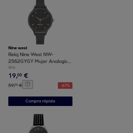
Nine west
Reloj Nine West NW-
2562GYGY Mujer Analogico
Cuarzo con Correa de
Gris
19
,
€
Aluminio
00
59
,
€
00
-
67
%
Compra rápida