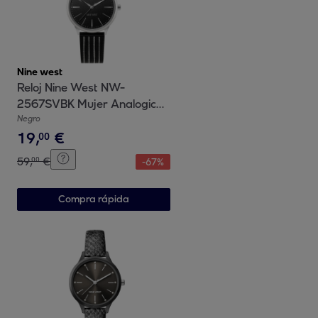
Nine west
Reloj Nine West NW-
2567SVBK Mujer Analogico
Cuarzo con Correa de
Negro
19
,
€
Plastico
00
59
,
€
00
-
67
%
Compra rápida