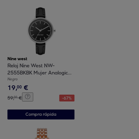
Nine west
Reloj Nine West NW-
2555BKBK Mujer Analogico
Cuarzo con Correa de Cuero
Negro
19
,
€
00
59
,
€
00
-
67
%
Compra rápida