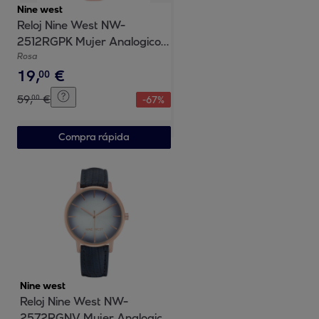
Nine west
Reloj Nine West NW-
2512RGPK Mujer Analogico
Cuarzo con Correa de Cuero
Rosa
19
,
€
00
59
,
€
00
-
67
%
Compra rápida
Nine west
Reloj Nine West NW-
2572RGNV Mujer Analogico