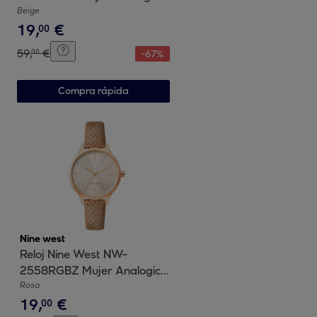
Cuarzo con Correa de Metal
Beige
19
,
€
00
59
,
€
00
-
67
%
Compra rápida
Nine west
Reloj Nine West NW-
2558RGBZ Mujer Analogico
Cuarzo con Correa de Cuero
Rosa
19
,
€
00