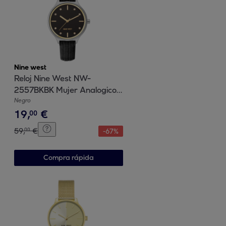
Nine west
Reloj Nine West NW-
2557BKBK Mujer Analogico
Cuarzo con Correa de Cuero
Negro
19
,
€
00
59
,
€
00
-
67
%
Compra rápida