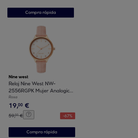
Compra rápida
Nine west
Reloj Nine West NW-
2556RGPK Mujer Analogico
Cuarzo con Correa de Cuero
Rosa
19
,
€
00
59
,
€
00
-
67
%
Compra rápida