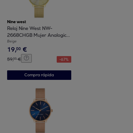
Nine west
Reloj Nine West NW-
2668CHGB Mujer Analogico
Cuarzo con Correa de Acero
Beige
19
,
€
inoxidable
00
59
,
€
00
-
67
%
Compra rápida