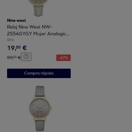
Nine west
Reloj Nine West NW-
2554GYGY Mujer Analogico
Cuarzo con Correa de Cuero
Gris
19
,
€
00
59
,
€
00
-
67
%
Compra rápida