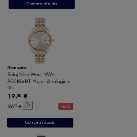
Compra rápida
Nine west
Reloj Nine West NW-
2661SVRT Mujer Analogico
Cuarzo con Correa de Metal
Gris
19
,
€
00
59
,
€
00
-
67
%
Compra rápida