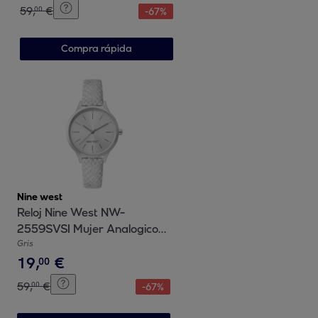
59
,
€
00
-
67
%
Compra rápida
Nine west
Reloj Nine West NW-
2559SVSI Mujer Analogico
Cuarzo con Correa de Cuero
Gris
19
,
€
00
59
,
€
00
-
67
%