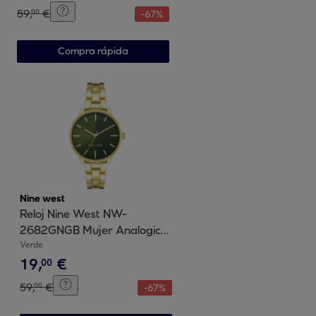
59
,
€
00
-
67
%
Compra rápida
Nine west
Reloj Nine West NW-
2682GNGB Mujer Analogico
Cuarzo con Correa de Metal
Verde
19
,
€
00
59
,
€
00
-
67
%