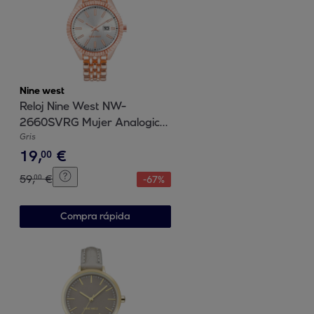
Nine west
Reloj Nine West NW-
2660SVRG Mujer Analogico
Cuarzo con Correa de Metal
Gris
19
,
€
00
59
,
€
00
-
67
%
Compra rápida