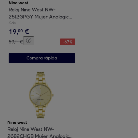
Nine west
Reloj Nine West NW-
2512GPGY Mujer Analogico
Cuarzo con Correa de Cuero
Gris
19
,
€
00
59
,
€
00
-
67
%
Compra rápida
Nine west
Reloj Nine West NW-
2682CHGB Mujer Analogico