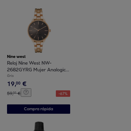
Nine west
Reloj Nine West NW-
2682GYRG Mujer Analogico
Cuarzo con Correa de Metal
Gris
19
,
€
00
59
,
€
00
-
67
%
Compra rápida