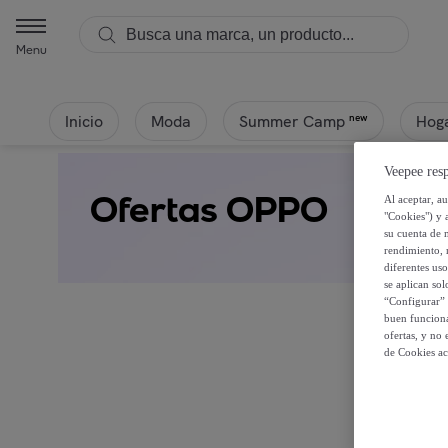
Menu
Inicio
Moda
Hoga
new
Summer Camp
Veepee resp
Ofertas OPPO
Al aceptar, a
"Cookies") y 
su cuenta de 
rendimiento, r
diferentes us
se aplican so
“Configurar” 
buen funciona
ofertas, y no
de Cookies ac
Regíst