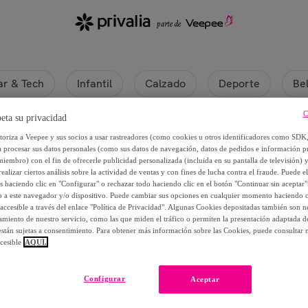
r & Tech
Infantil
Calzado
Deporte
Be
C
eta su privacidad
utoriza a Veepee y sus socios a usar rastreadores (como cookies u otros identificadores como SDK
a procesar sus datos personales (como sus datos de navegación, datos de pedidos e información 
miembro) con el fin de ofrecerle publicidad personalizada (incluida en su pantalla de televisión) 
ealizar ciertos análisis sobre la actividad de ventas y con fines de lucha contra el fraude. Puede el
os haciendo clic en "Configurar" o rechazar todo haciendo clic en el botón "Continuar sin aceptar"
lo a este navegador y/o dispositivo. Puede cambiar sus opciones en cualquier momento haciendo cl
accesible a través del enlace "Política de Privacidad". Algunas Cookies depositadas también son ne
miento de nuestro servicio, como las que miden el tráfico o permiten la presentación adaptada d
 están sujetas a consentimiento. Para obtener más información sobre las Cookies, puede consultar n
cesible
AQUÍ.
Actualmente no hay productos disponibles.
Configurar
Aceptar
rate y accede a todos los productos visibles para nuestros mi