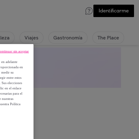
Identificarme
lleza
Viajes
Gastronomía
The Place
ontinuar sin aceptar
, en adelante
proporcionada en
y medir su
egir entre estos
. Sus elecciones
ic en el enlace
cesarias para el
e nuestras
uestra Política
embros.