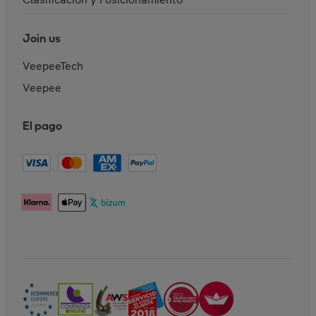
Join us
VeepeeTech
Veepee
El pago