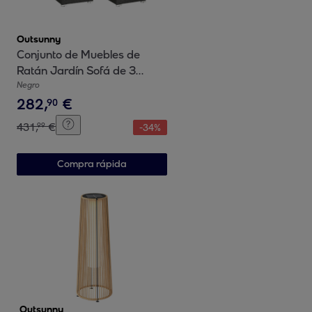
Outsunny
Conjunto de Muebles de
Ratán Jardín Sofá de 3
Plazas Mesa de Centro
Negro
282
,
€
Reposapiés
90
431
,
€
99
-
34
%
Compra rápida
Outsunny