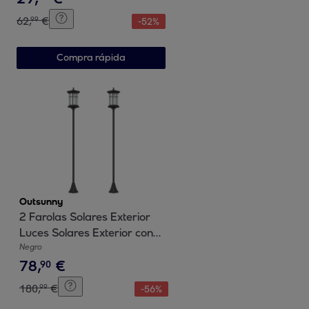
62
,
€
99
-
52
%
Compra rápida
Outsunny
2 Farolas Solares Exterior
Luces Solares Exterior con
Panel Solar Encendido
Negro
78
,
€
Automático y Marco de
90
Acero Inoxidable
180
,
€
99
-
56
%
Impermeable IP44 para