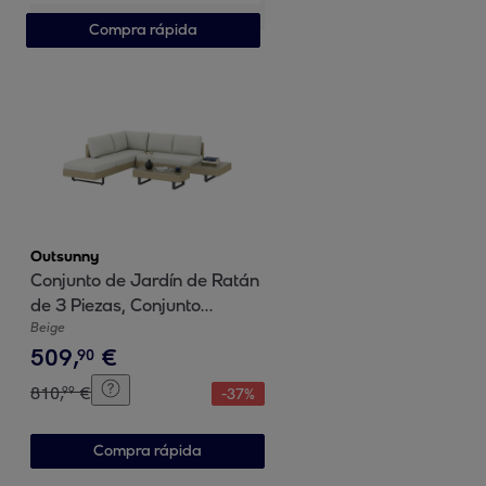
Verde
Compra rápida
Outsunny
Conjunto de Jardín de Ratán
de 3 Piezas, Conjunto
Terraza Resistente, Muebles
Beige
509
,
€
Jardín Exterior Incluye
90
Cojines, Sofá de 3 Plazas,
810
,
€
99
-
37
%
Sofá de 2 Plazas con Mesa
Lateral, Mesa Centro de
Compra rápida
Vidrio Beige