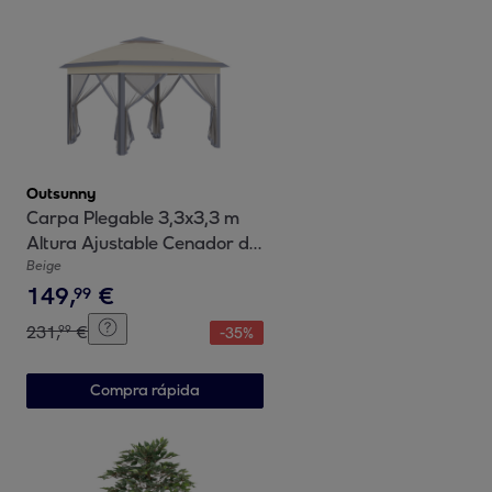
Outsunny
Carpa Plegable 3,3x3,3 m
Altura Ajustable Cenador de
Jardín con Doble Techo 4
Beige
149
,
€
Mosquiteras Extraíbles y
99
Bolsa de Transporte para
231
,
€
99
-
35
%
Camping Fiestas Beige
Compra rápida