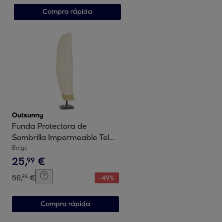
Terraza Patio 23,5x23,5x184
Compra rápida
cm Negro
Outsunny
Funda Protectora de
Sombrilla Impermeable Tela
Oxford Ø56x220 cm con
Beige
25
,
€
Cremallera
99
50
,
€
99
-
49
%
Compra rápida