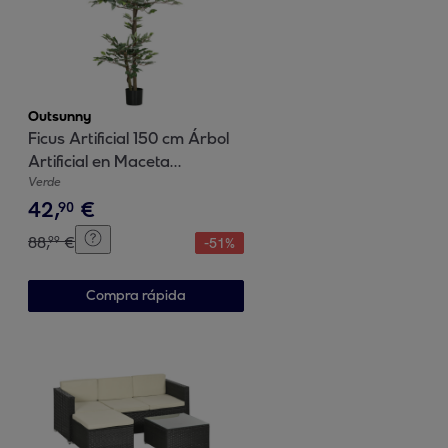
Outsunny
Ficus Artificial 150 cm Árbol
Artificial en Maceta
Decorativa para Interior
Verde
42
,
€
Hogar Salón Oficina Ø15x150
90
cm Verde
88
,
€
99
-
51
%
Compra rápida