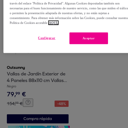
través del enlace "Política de Privacidad". Algunas Cookies depositadas también son
Compra rápida
necesarias para el buen funcionamiento de nuestro servicio, como las que miden el tráfic
o permiten la presentación adaptada de nuestras ofertas, y no están sujetas a
consentimiento. Para obtener más información sobre las Cookies, puede consultar nuestra
Política de Cookies accesible
AQUÍ.
Configurar
Aceptar
Outsunny
Vallas de Jardín Exterior de
4 Paneles 88x110 cm Vallas
de Jardín Metálicas Vallas
Negro
79
,
€
Decorativas con ángulo
99
Ajustable para Patio Terraza
154
,
€
99
-
48
%
Negro
Compra rápida