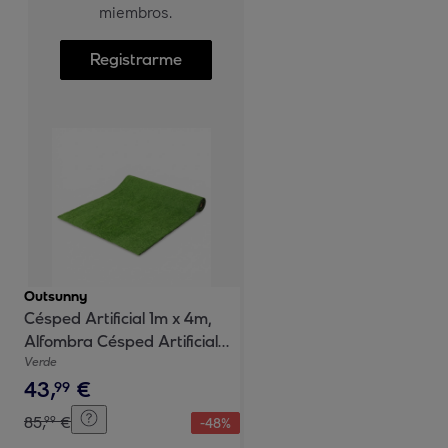
miembros.
Registrarme
Outsunny
Césped Artificial 1m x 4m,
Alfombra Césped Artificial
con Altura de Hierba 10 mm,
Verde
43
,
€
Drenaje Automático, para
99
Jardín, Terraza, Patio,
85
,
€
99
-
48
%
Balcón, Interior y Exterior,