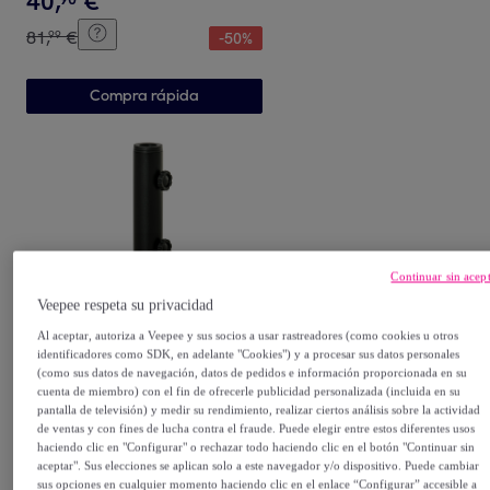
40
,
€
Automático Autonomía de 6
81
,
€
99
-
50
%
Horas Instalar Fácil Negro
ÃÂ¤26,5 x 177cm
Compra rápida
Continuar sin acep
Veepee respeta su privacidad
Outsunny
Al aceptar, autoriza a Veepee y sus socios a usar rastreadores (como cookies u otros
Soporte de Parasol
identificadores como SDK, en adelante "Cookies") y a procesar sus datos personales
34/38/48 mm para Suelo
(como sus datos de navegación, datos de pedidos e información proporcionada en su
cuenta de miembro) con el fin de ofrecerle publicidad personalizada (incluida en su
Cemento con 2 Botones de
Negro
pantalla de televisión) y medir su rendimiento, realizar ciertos análisis sobre la actividad
23
,
€
Bloqueo Negro
99
de ventas y con fines de lucha contra el fraude. Puede elegir entre estos diferentes usos
haciendo clic en "Configurar" o rechazar todo haciendo clic en el botón "Continuar sin
46
,
€
99
-
48
%
aceptar". Sus elecciones se aplican solo a este navegador y/o dispositivo. Puede cambiar
sus opciones en cualquier momento haciendo clic en el enlace “Configurar” accesible a