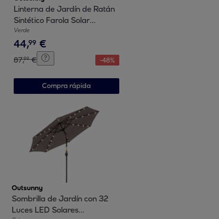
Linterna de Jardín de Ratán
Sintético Farola Solar
Exterior con Luces LED
Verde
44
,
€
Encendido y Apagado
99
Automático Impermeable
87
,
€
99
-
48
%
para Terraza Balcón Patio
Ø21,5x61 cm Natural
Compra rápida
Outsunny
Sombrilla de Jardín con 32
Luces LED Solares