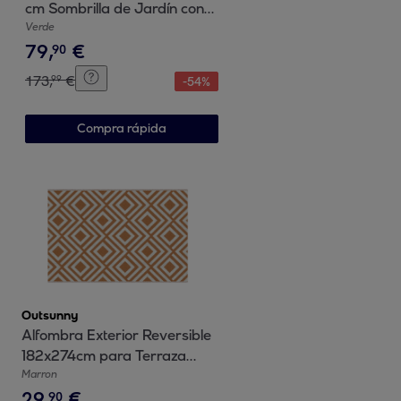
cm Sombrilla de Jardín con
Base Cruzada Cubierta
Verde
79
,
€
Ajustable Manivela Funda
90
Protectora y Cuerda de
173
,
€
99
-
54
%
Viento Anti-UV 50+
Sombrilla para Terraza Patio
Compra rápida
Caqui
Outsunny
Alfombra Exterior Reversible
182x274cm para Terraza
Balcón Patio Marrón y
Marron
29
,
€
Blanco
90