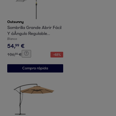
Outsunny
Sombrilla Grande Abrir Fácil
Y áÂngulo Regulable
ÃƒÅ½Â¦3m Blanco
Blanco
54
,
€
99
106
,
€
99
-
48
%
Compra rápida