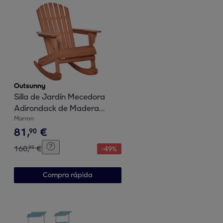
Outsunny
Silla de Jardín Mecedora
Adirondack de Madera
Natural 77x94x97cm Color
Marron
81
,
€
Teca
90
160
,
€
99
-
49
%
Compra rápida