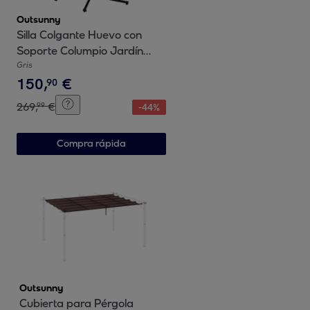
Outsunny
Silla Colgante Huevo con
Soporte Columpio Jardín
Exterior con Cesta Plegable
Gris
150
,
€
Cojín y Reposacabezas
90
Columpio Colgante para
269
,
€
99
-
44
%
Interior y Exterior Carga 120
kg Gris
Compra rápida
Outsunny
Cubierta para Pérgola