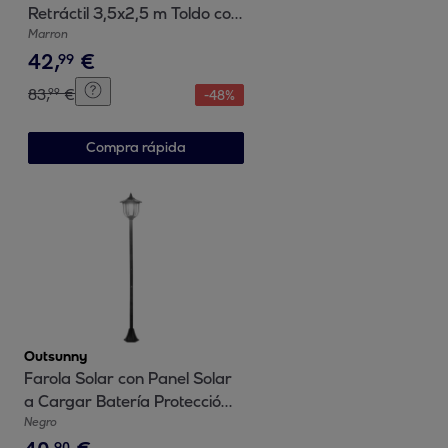
Retráctil 3,5x2,5 m Toldo con
10 Orificios de Drenaje Café
Marron
42
,
€
99
83
,
€
99
-
48
%
Compra rápida
Outsunny
Farola Solar con Panel Solar
a Cargar Batería Protección
al Ambiente 6 LED Perfecto
Negro
para Noche Encendido
90