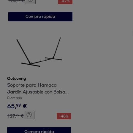
130
,
€
-
47
%
Estructura Metálica
Electrofórica para Patio,
Compra rápida
Balcón, Crema
Outsunny
Soporte para Hamaca
Jardín Ajustable con Bolsa
de Transporte 308-
Plateado
65
,
€
380x108x120 cm
99
127
,
€
99
-
48
%
Compra rápida