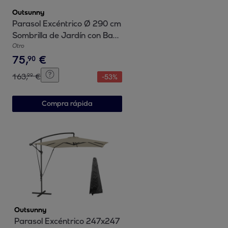
Outsunny
Parasol Excéntrico Ø 290 cm
Sombrilla de Jardín con Base
Cruzada Manivela Funda
Otro
75
,
€
para Sombrilla y Cuerda de
90
Viento Anti-UV 50+
163
,
€
99
-
53
%
Sombrilla para Terraza Patio
Caqui
Compra rápida
Outsunny
Parasol Excéntrico 247x247