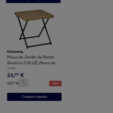
Outsunny
Mesa de Jardín de Ratán
Sintético 0,16 ãŽ¡ Mesa de
Terraza Exterior Plegable
Verde
26
,
€
con Patas Cruzadas y Marco
99
de Acero para Patio Balcón
52
,
€
99
-
49
%
Natural
Compra rápida