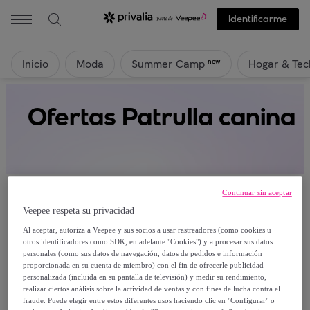
Identificarme
Inicio
Moda
Hogar & Tec
new
Summer Camp
Ofertas Patrulla canina
Continuar sin aceptar
Veepee respeta su privacidad
Al aceptar, autoriza a Veepee y sus socios a usar rastreadores (como cookies u
Actualmente no hay productos disponibles.
otros identificadores como SDK, en adelante "Cookies") y a procesar sus datos
personales (como sus datos de navegación, datos de pedidos e información
proporcionada en su cuenta de miembro) con el fin de ofrecerle publicidad
Regístrate y accede a todos los productos visibles
personalizada (incluida en su pantalla de televisión) y medir su rendimiento,
para nuestros miembros.
realizar ciertos análisis sobre la actividad de ventas y con fines de lucha contra el
fraude. Puede elegir entre estos diferentes usos haciendo clic en "Configurar" o