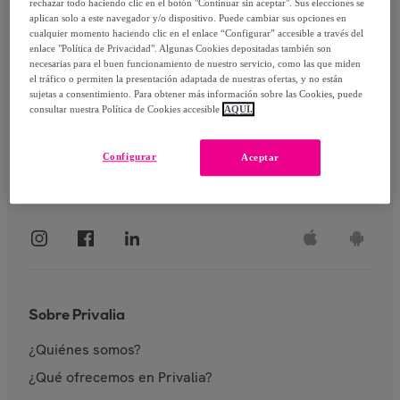
rechazar todo haciendo clic en el botón "Continuar sin aceptar". Sus elecciones se
aplican solo a este navegador y/o dispositivo. Puede cambiar sus opciones en
Identificarme
cualquier momento haciendo clic en el enlace “Configurar” accesible a través del
enlace "Política de Privacidad". Algunas Cookies depositadas también son
necesarias para el buen funcionamiento de nuestro servicio, como las que miden
el tráfico o permiten la presentación adaptada de nuestras ofertas, y no están
sujetas a consentimiento. Para obtener más información sobre las Cookies, puede
consultar nuestra Política de Cookies accesible
AQUÍ.
Configurar
Aceptar
Sobre Privalia
¿Quiénes somos?
¿Qué ofrecemos en Privalia?