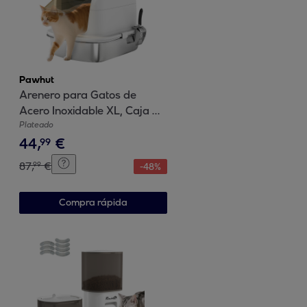
Pawhut
Arenero para Gatos de
Acero Inoxidable XL, Caja de
Arena para Gatos, Arenero
Plateado
44
,
€
con Tapa Abatible, Laterales
99
Altos, Entrada Superior,
87
,
€
99
-
48
%
Pala, sin Olores, Fácil de
Limpiar, Antifugas, Blanco
Compra rápida