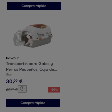
para Tortugas 91x60,5x32
Compra rápida
cm Gris
Pawhut
Transportín para Gatos y
Perros Pequeños, Caja de
Transporte de Plástico,
Gris
30
,
€
Carga 4 kg, con Claraboya,
99
Cuenco, Puerta de Acero,
60
,
€
99
-
49
%
Cerradura Triple, Base
Elevada, 49x32x31 cm, Gris
Compra rápida
Claro