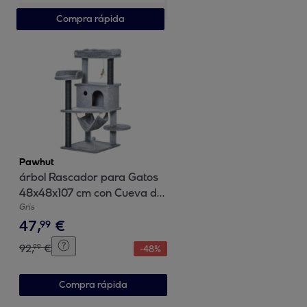
para Interior Exterior
Compra rápida
110x75x30 cm Gris Claro
Pawhut
árbol Rascador para Gatos
48x48x107 cm con Cueva de
Fieltro Desmontable y
Gris
47
,
€
Hamaca
99
92
,
€
99
-
48
%
Compra rápida