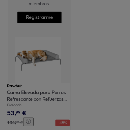
miembros.
Registrarme
Pawhut
Cama Elevada para Perros
Refrescante con Refuerzos
Extraíbles Cama Elevada
Plateado
53
,
€
para Perros Medianos
99
Portátil con Malla
104
,
€
99
-
48
%
Transpirable Marco de Acero