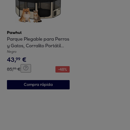
Pawhut
Parque Plegable para Perros
y Gatos, Corralito Portátil
para Animales Pequeños
Negro
43
,
€
Impermeable de Tela Oxford
99
con 2 Puertas, para Exterior
85
,
€
99
-
48
%
e Interior, Ø90x41 cm, Negro
Compra rápida