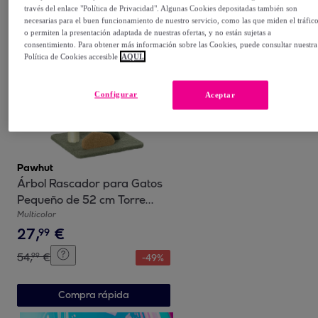
través del enlace "Política de Privacidad". Algunas Cookies depositadas también son
Compra rápida
necesarias para el buen funcionamiento de nuestro servicio, como las que miden el tráfic
o permiten la presentación adaptada de nuestras ofertas, y no están sujetas a
consentimiento. Para obtener más información sobre las Cookies, puede consultar nuestra
Política de Cookies accesible
AQUÍ.
Configurar
Aceptar
Pawhut
Árbol Rascador para Gatos
Pequeño de 52 cm Torre
para Gatos Centro de
Multicolor
27
,
€
Actividades para Gatitos con
99
Cama Poste de Sisal y Bola
54
,
€
99
-
49
%
Colgante 43x39x52 cm
Multicolor
Compra rápida