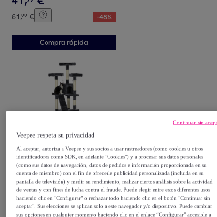
41
,
€
81
,
€
99
-
48
%
Compra rápida
Continuar sin acep
Veepee respeta su privacidad
Pawhut
Al aceptar, autoriza a Veepee y sus socios a usar rastreadores (como cookies u otros
Árbol Rascador para Gatos
identificadores como SDK, en adelante "Cookies") y a procesar sus datos personales
Grande 49x49x173 cm con
(como sus datos de navegación, datos de pedidos e información proporcionada en su
cuenta de miembro) con el fin de ofrecerle publicidad personalizada (incluida en su
Múltiples Niveles con Cuevas
Otro
pantalla de televisión) y medir su rendimiento, realizar ciertos análisis sobre la actividad
59
,
€
Escaleras Juguetes
99
de ventas y con fines de lucha contra el fraude. Puede elegir entre estos diferentes usos
Colgantes Camas Centro
haciendo clic en "Configurar" o rechazar todo haciendo clic en el botón "Continuar sin
115
,
€
99
-
48
%
aceptar". Sus elecciones se aplican solo a este navegador y/o dispositivo. Puede cambiar
Actividades Sisal Beige
sus opciones en cualquier momento haciendo clic en el enlace “Configurar” accesible a