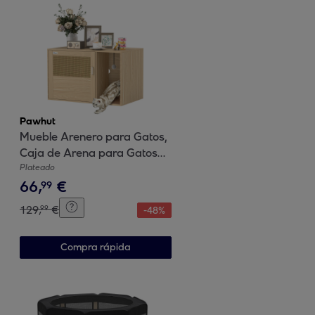
Pawhut
Mueble Arenero para Gatos,
Caja de Arena para Gatos
con Almohadilla para Rascar
Plateado
66
,
€
y Puerta de Ratán, Mesa
99
Auxiliar para Salón,
129
,
€
99
-
48
%
Dormitorio, 80x50x50 cm,
Roble
Compra rápida