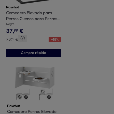
Pawhut
Comedero Elevado para
Perros Cuenco para Perros
con 2 Tazones de Acero
Negro
37
,
€
Inoxidable Altura Ajustable y
99
1 Placa de Metal en Forma
73
,
€
99
-
48
%
de Hueso 40,5x22x39 cm
Negro
Compra rápida
Pawhut
Comedero Perros Elevado