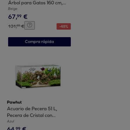
Árbol para Gatos 160 cm,
Torre Escalador con
Beige
67
,
€
Múltiples Plataformas,
99
Cama, 2 Cuevas, Hamaca,
131
,
€
99
-
48
%
Escalera, Postes de Sisal,
Bolas para Jugar, Beige
Compra rápida
Pawhut
Acuario de Pecera 51 L,
Pecera de Cristal con
Alfombrilla Protectora, para
Azul
64
,
€
Peces, Camarones y
99