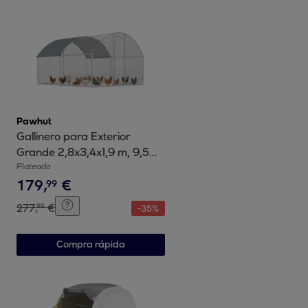
Pawhut
Gallinero para Exterior
Grande 2,8x3,4x1,9 m, 9,5
m², Gallinero de Acero
Plateado
179
,
€
Galvanizado con Cubierta de
99
Tela Oxford, Anti-UV e
277
,
€
99
-
35
%
Impermeable, Puerta y
Pestillos, Jaula para 10-16
Compra rápida
Gallinas, Plata