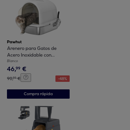
Pawhut
Arenero para Gatos de
Acero Inoxidable con
Cubierto Caja de Arena para
Blanco
46
,
€
Gatos Arenero con Bolsa
99
Desodorizante Pala Fácil de
90
,
€
99
-
48
%
Limpiar 52,4x41,3x39,9 cm
Blanco
Compra rápida