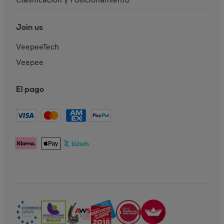
Join us
VeepeeTech
Veepee
El pago