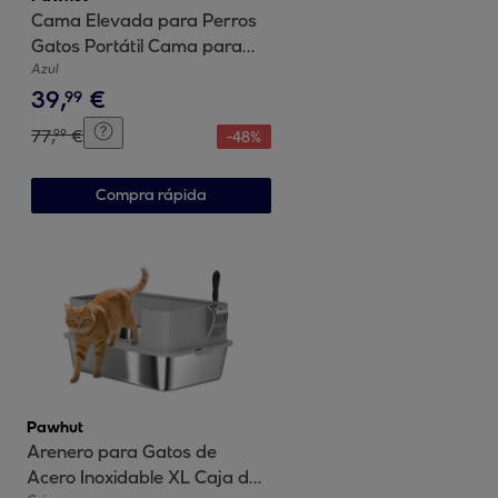
Cama Elevada para Perros
Gatos Portátil Cama para
Mascotas con Zona de Malla
Azul
39
,
€
Transpirable y Tela Oxford
99
Marco de Acero para Interior
77
,
€
99
-
48
%
Exterior 122x92x23 cm Azul
Compra rápida
Pawhut
Arenero para Gatos de
Acero Inoxidable XL Caja de