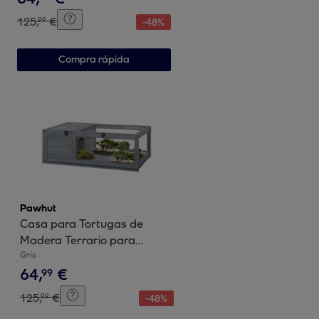
Tortugas, Transparente
125
,
€
99
-
48
%
Compra rápida
Pawhut
Casa para Tortugas de
Madera Terrario para
Reptiles con Techo de Malla
Gris
64
,
€
Paneles Laterales
99
Transparentes Extraíbles y
125
,
€
99
-
48
%
Pestillo de Seguridad Caseta