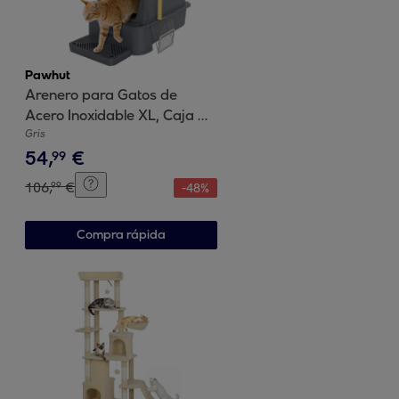
Pawhut
Arenero para Gatos de
Acero Inoxidable XL, Caja de
Arena para Gatos, Arenero
Gris
54
,
€
con Tapa Abatible 180°,
99
Laterales Altos, Pedal, Pala,
106
,
€
99
-
48
%
sin Olores, Fácil de Limpiar,
Antifugas, Gris Oscuro
Compra rápida