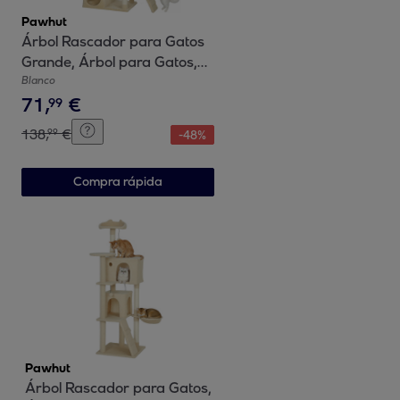
Pawhut
Árbol Rascador para Gatos
Grande, Árbol para Gatos,
Altura 170 cm, Torre de
Blanco
71
,
€
Escalada con 7 Postes, 1
99
Túnel, 3 Plataformas, 2
138
,
€
99
-
48
%
Cuevas, 1 Hamaca, 1 Percha,
1 Rampa, Pompones, Beige
Compra rápida
Pawhut
Árbol Rascador para Gatos,