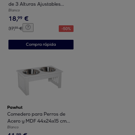
de 3 Alturas Ajustables
Cuencos para Perros 2x1 L y
Blanco
18
,
€
1 Alfombrilla Antivoracidad
99
Comedero para Perros
37
,
€
99
-
50
%
Pequeños Medianos y
Grandes Blanco
Compra rápida
Pawhut
Comedero para Perros de
Acero y MDF 44x24x15 cm
Blanco
Blanco
99