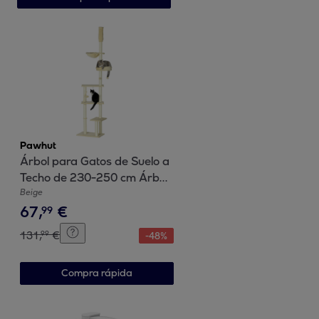
Pawhut
Árbol para Gatos de Suelo a
Techo de 230-250 cm Árbol
Rascador para Gatos con
Beige
67
,
€
Altura Ajustable Múltiples
99
Plataformas Cestos Hamaca
131
,
€
99
-
48
%
Bolas Colgantes Beige
Compra rápida