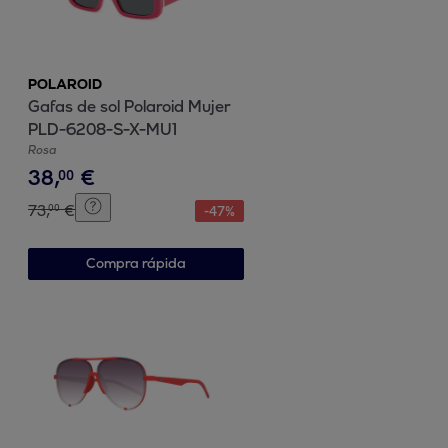
POLAROID
Gafas de sol Polaroid Mujer
PLD-6208-S-X-MU1
Rosa
38
,
€
00
73
,
€
00
-
47
%
Compra rápida