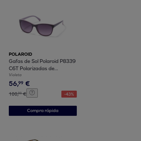
POLAROID
Gafas de Sol Polaroid P8339
C6T Polarizadas de
Policarbonato Mujer 55 mm
Violeta
56
,
€
99
100
,
€
00
-
43
%
Compra rápida