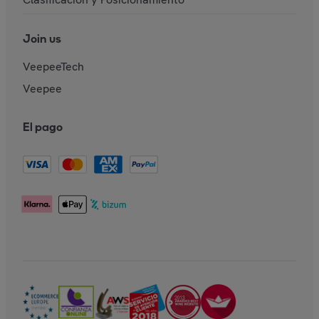
Join us
VeepeeTech
Veepee
El pago