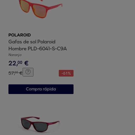
POLAROID
Gafas de sol Polaroid
Hombre PLD-6041-S-C9A
Naranja
22
,
€
00
57
,
€
00
-
61
%
Compra rápida