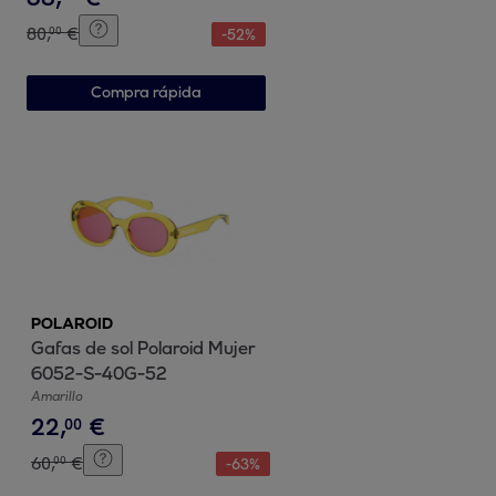
80
,
€
00
-
52
%
Compra rápida
POLAROID
Gafas de sol Polaroid Mujer
6052-S-40G-52
Amarillo
22
,
€
00
60
,
€
00
-
63
%