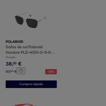
POLAROID
Gafas de sol Polaroid
Hombre PLD-4120-G-S-X-
LOJ
Dorado
38
,
€
00
83
,
€
00
-
54
%
Compra rápida