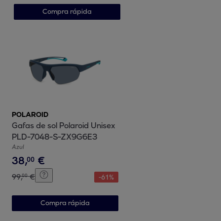
Compra rápida
POLAROID
Gafas de sol Polaroid Unisex
PLD-7048-S-ZX9G6E3
Azul
38
,
€
00
99
,
€
00
-
61
%
Compra rápida