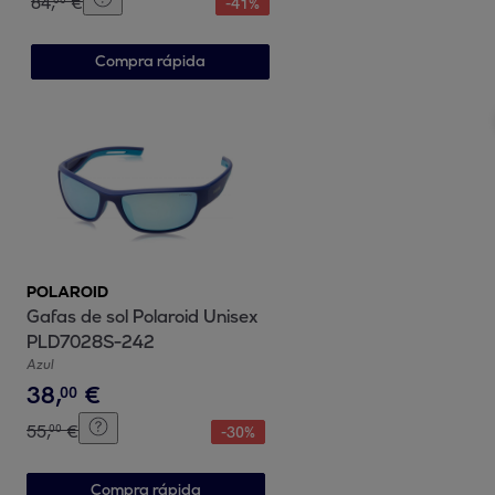
84
,
€
-
41
%
Compra rápida
POLAROID
Gafas de sol Polaroid Unisex
PLD7028S-242
Azul
38
,
€
00
55
,
€
00
-
30
%
Compra rápida