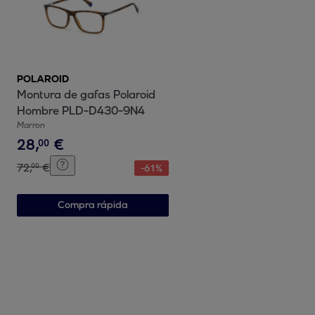
POLAROID
Montura de gafas Polaroid
Hombre PLD-D430-9N4
Marron
28
,
€
00
72
,
€
00
-
61
%
Compra rápida