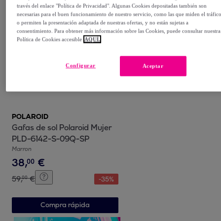
través del enlace "Política de Privacidad". Algunas Cookies depositadas también son
Compra rápida
necesarias para el buen funcionamiento de nuestro servicio, como las que miden el tráfic
o permiten la presentación adaptada de nuestras ofertas, y no están sujetas a
consentimiento. Para obtener más información sobre las Cookies, puede consultar nuestra
Política de Cookies accesible
AQUÍ.
Configurar
Aceptar
POLAROID
Gafas de sol Polaroid Mujer
PLD-6142-S-09Q-SP
Marron
38
,
€
00
59
,
€
00
-
35
%
Compra rápida