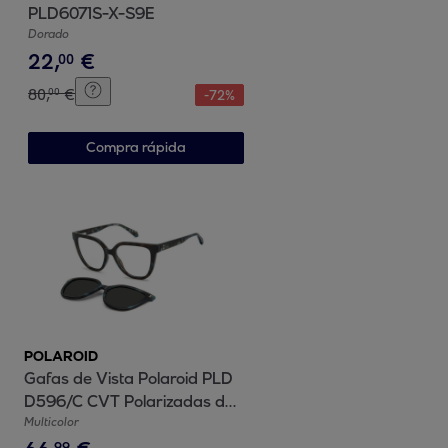
PLD6071S-X-S9E
Dorado
22
,
€
00
80
,
€
00
-
72
%
Compra rápida
POLAROID
Gafas de Vista Polaroid PLD
D596/C CVT Polarizadas de
Tr90 Mujer 53 mm
Multicolor
99