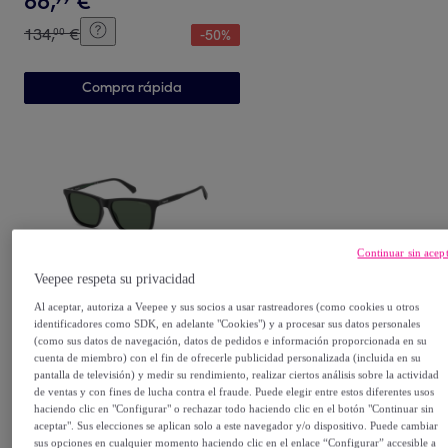
66
,
€
134
,
€
00
-
50
%
Compra rápida
Continuar sin acep
Veepee respeta su privacidad
POLAROID
Al aceptar, autoriza a Veepee y sus socios a usar rastreadores (como cookies u otros
Gafas de Sol Polaroid PLD
identificadores como SDK, en adelante "Cookies") y a procesar sus datos personales
4190/S 003 Polarizadas de
(como sus datos de navegación, datos de pedidos e información proporcionada en su
cuenta de miembro) con el fin de ofrecerle publicidad personalizada (incluida en su
Policarbonato Hombre 56
Negro
pantalla de televisión) y medir su rendimiento, realizar ciertos análisis sobre la actividad
48
,
€
mm
99
de ventas y con fines de lucha contra el fraude. Puede elegir entre estos diferentes usos
haciendo clic en "Configurar" o rechazar todo haciendo clic en el botón "Continuar sin
84
,
€
00
-
41
%
aceptar". Sus elecciones se aplican solo a este navegador y/o dispositivo. Puede cambiar
sus opciones en cualquier momento haciendo clic en el enlace “Configurar” accesible a