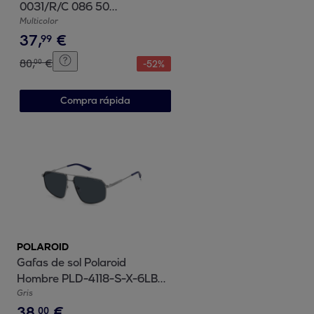
0031/R/C 086 50
Polarizadas Unisex 50 mm
Multicolor
37
,
€
99
80
,
€
00
-
52
%
Compra rápida
POLAROID
Gafas de sol Polaroid
Hombre PLD-4118-S-X-6LB-
C3
Gris
38
,
€
00