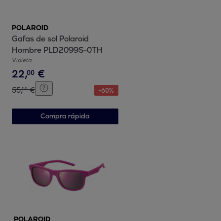
POLAROID
Gafas de sol Polaroid
Hombre PLD2099S-0TH
Violeta
22
,
€
00
55
,
€
00
-
60
%
Compra rápida
POLAROID