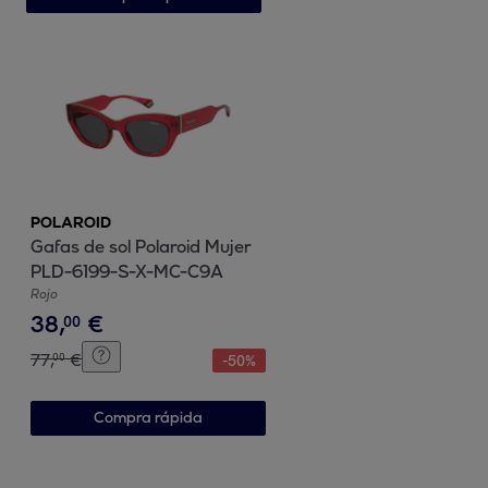
POLAROID
Gafas de sol Polaroid Mujer
PLD-6199-S-X-MC-C9A
Rojo
38
,
€
00
77
,
€
00
-
50
%
Compra rápida