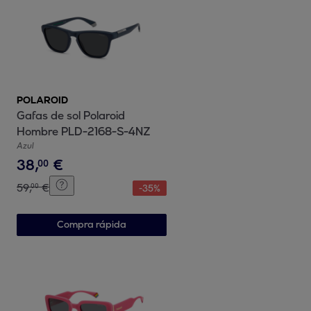
POLAROID
Gafas de sol Polaroid
Hombre PLD-2168-S-4NZ
Azul
38
,
€
00
59
,
€
00
-
35
%
Compra rápida