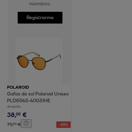
miembros.
Registrarme
POLAROID
Gafas de sol Polaroid Unisex
PLD6114S-40G51HE
Amarillo
38
,
€
00
75
,
€
00
-
49
%