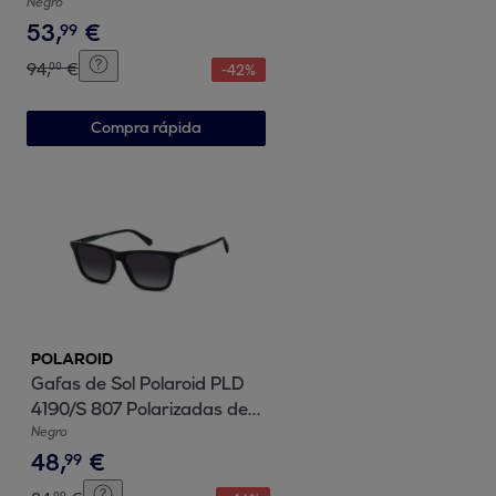
Nylon Hombre 62 mm
Negro
53
,
€
99
94
,
€
00
-
42
%
Compra rápida
POLAROID
Gafas de Sol Polaroid PLD
4190/S 807 Polarizadas de
Policarbonato Hombre 56
Negro
48
,
€
mm
99
00