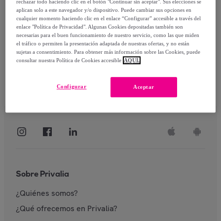
rechazar todo haciendo clic en el botón "Continuar sin aceptar". Sus elecciones se
aplican solo a este navegador y/o dispositivo. Puede cambiar sus opciones en
Identificarme
cualquier momento haciendo clic en el enlace “Configurar” accesible a través del
enlace "Política de Privacidad". Algunas Cookies depositadas también son
necesarias para el buen funcionamiento de nuestro servicio, como las que miden
el tráfico o permiten la presentación adaptada de nuestras ofertas, y no están
sujetas a consentimiento. Para obtener más información sobre las Cookies, puede
consultar nuestra Política de Cookies accesible
AQUÍ.
Configurar
Aceptar
Sobre Privalia
¿Quiénes somos?
¿Qué ofrecemos en Privalia?