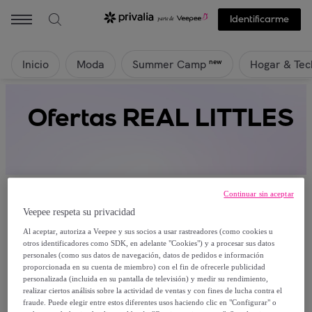
Identificarme
Inicio
Moda
Hogar & Tec
new
Summer Camp
Ofertas REAL LITTLES
Continuar sin aceptar
Veepee respeta su privacidad
Al aceptar, autoriza a Veepee y sus socios a usar rastreadores (como cookies u
Actualmente no hay productos disponibles.
otros identificadores como SDK, en adelante "Cookies") y a procesar sus datos
personales (como sus datos de navegación, datos de pedidos e información
proporcionada en su cuenta de miembro) con el fin de ofrecerle publicidad
Regístrate y accede a todos los productos visibles
personalizada (incluida en su pantalla de televisión) y medir su rendimiento,
para nuestros miembros.
realizar ciertos análisis sobre la actividad de ventas y con fines de lucha contra el
fraude. Puede elegir entre estos diferentes usos haciendo clic en "Configurar" o