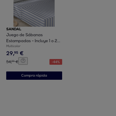
SANDAL
Juego de Sábanas
Estampadas - Incluye 1 o 2
Fundas de Almohada - 100%
Multicolor
29
,
€
Algodón - Costa
95
54
,
€
00
-
44
%
Compra rápida