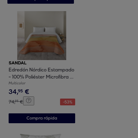
SANDAL
Edredón Nórdico Estampado
- 100% Poliéster Microfibra -
300 gr/m² con Tacto Pluma -
Multicolor
34
,
€
Ocean Terra
95
74
,
€
95
-
53
%
Compra rápida