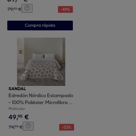
79
,
€
00
-
49
%
Compra rápida
SANDAL
Edredón Nórdico Estampado
- 100% Poliéster Microfibra -
300 gr/m² con tacto pluma -
Multicolor
49
,
€
Jaho Spicy
95
74
,
€
95
-
33
%