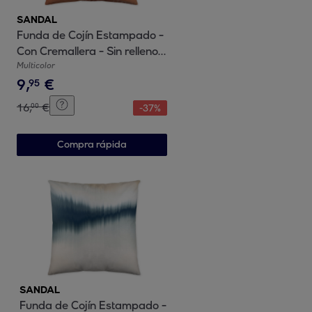
SANDAL
Funda de Cojín Estampado -
Con Cremallera - Sin relleno -
100% Algodón - Ocean Terra
Multicolor
9
,
€
95
16
,
€
00
-
37
%
Compra rápida
SANDAL
Funda de Cojín Estampado -