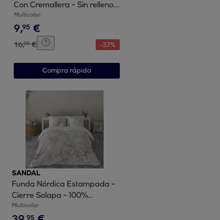
Con Cremallera - Sin relleno -
100% Algodón - Bosco Peach
Multicolor
9
,
€
95
16
,
€
00
-
37
%
Compra rápida
SANDAL
Funda Nórdica Estampada -
Cierre Solapa - 100%
Algodón - Incluye 1/2 Fundas
Multicolor
39
,
€
de Almohada - Brisel Único
95