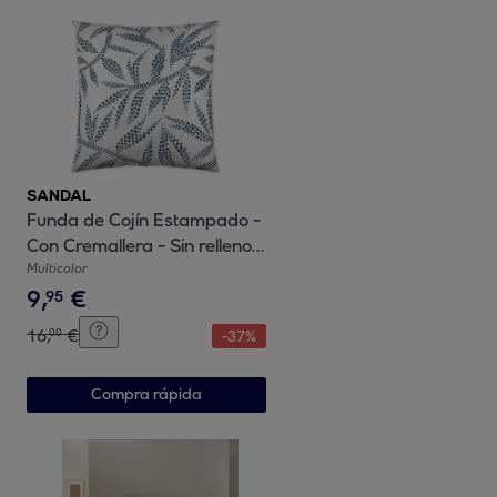
SANDAL
Funda de Cojín Estampado -
Con Cremallera - Sin relleno -
100% Algodón - Wakia Blue
Multicolor
9
,
€
95
16
,
€
00
-
37
%
Compra rápida