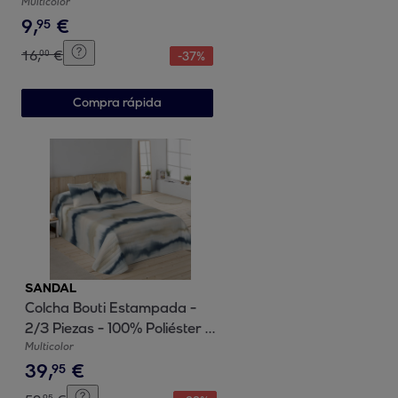
100% Algodón - Wakia Stone
Multicolor
9
,
€
95
16
,
€
00
-
37
%
Compra rápida
SANDAL
Colcha Bouti Estampada -
2/3 Piezas - 100% Poliéster -
Microfibra - 70 gr/m² - Belix
Multicolor
39
,
€
Blue
95
95