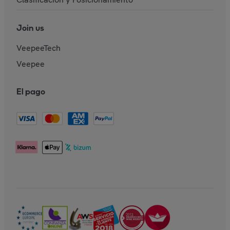
Join us
VeepeeTech
Veepee
El pago