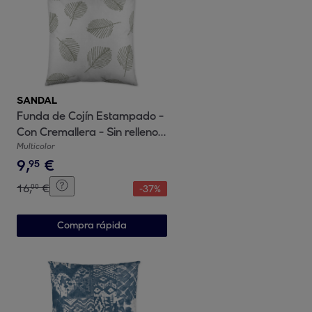
SANDAL
Funda de Cojín Estampado -
Con Cremallera - Sin relleno -
100% Algodón - Jaho Sage
Multicolor
9
,
€
95
16
,
€
00
-
37
%
Compra rápida