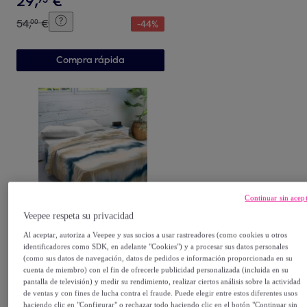
29
,
€
54
,
€
00
-
44
%
Compra rápida
Continuar sin acep
SANDAL
Veepee respeta su privacidad
Juego de Sábanas
Estampadas - Incluye 1 o 2
Al aceptar, autoriza a Veepee y sus socios a usar rastreadores (como cookies u otros
identificadores como SDK, en adelante "Cookies") y a procesar sus datos personales
Fundas de Almohada - 100%
Multicolor
(como sus datos de navegación, datos de pedidos e información proporcionada en su
29
,
€
Algodón - Belix Blues
95
cuenta de miembro) con el fin de ofrecerle publicidad personalizada (incluida en su
pantalla de televisión) y medir su rendimiento, realizar ciertos análisis sobre la actividad
54
,
€
00
-
44
%
de ventas y con fines de lucha contra el fraude. Puede elegir entre estos diferentes usos
haciendo clic en "Configurar" o rechazar todo haciendo clic en el botón "Continuar sin