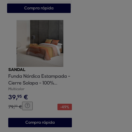
Compra rápida
SANDAL
Funda Nórdica Estampada -
Cierre Solapa - 100%
Algodón - Incluye 1/2 Fundas
Multicolor
39
,
€
de Almohada - Ocean Terra
95
79
,
€
00
-
49
%
Compra rápida