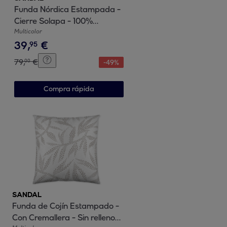
Funda Nórdica Estampada -
Cierre Solapa - 100%
Algodón - Incluye 1/2 Fundas
Multicolor
39
,
€
de Almohada - Texture
95
Green
79
,
€
00
-
49
%
Compra rápida
SANDAL
Funda de Cojín Estampado -
Con Cremallera - Sin relleno -