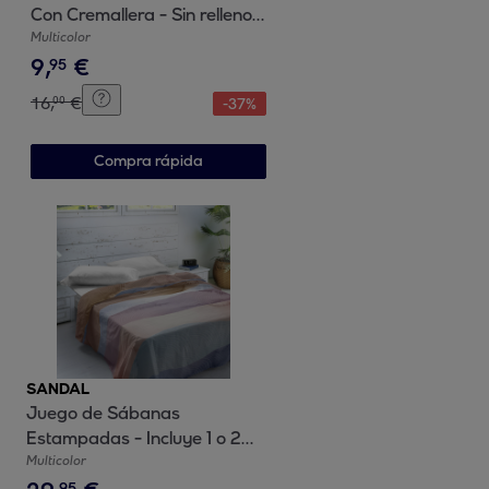
Con Cremallera - Sin relleno -
100% Algodón - Belix Blue
Multicolor
9
,
€
95
16
,
€
00
-
37
%
Compra rápida
SANDAL
Juego de Sábanas
Estampadas - Incluye 1 o 2
Fundas de Almohada - 100%
Multicolor
Algodón - Ocean Blue
95