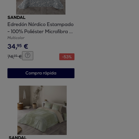
SANDAL
Edredón Nórdico Estampado
- 100% Poliéster Microfibra -
300 gr/m² con Tacto Pluma -
Multicolor
34
,
€
Wakia Blue
95
74
,
€
95
-
53
%
Compra rápida
SANDAL