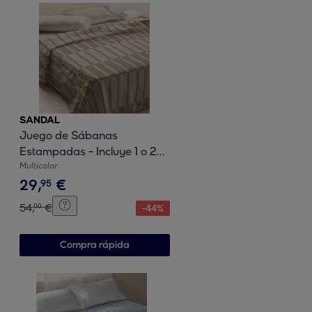
SANDAL
Juego de Sábanas
Estampadas - Incluye 1 o 2
Fundas de Almohada - 100%
Multicolor
29
,
€
Algodón - Carter
95
54
,
€
00
-
44
%
Compra rápida