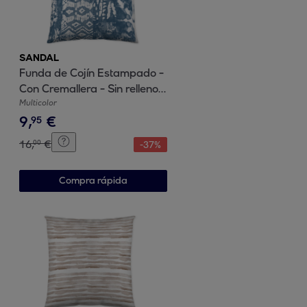
SANDAL
Funda de Cojín Estampado -
Con Cremallera - Sin relleno -
100% Algodón - Mive Blue
Multicolor
9
,
€
95
16
,
€
00
-
37
%
Compra rápida