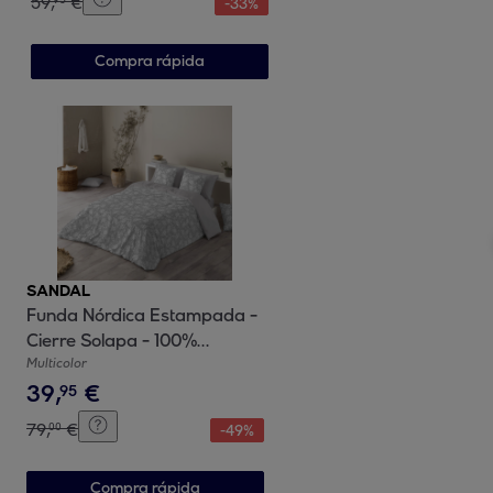
59
,
€
-
33
%
Compra rápida
SANDAL
Funda Nórdica Estampada -
Cierre Solapa - 100%
Algodón - Incluye 1/2 Fundas
Multicolor
39
,
€
de Almohada - Soft Leaves
95
Gris
79
,
€
00
-
49
%
Compra rápida