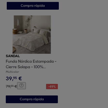
Compra rápida
SANDAL
Funda Nórdica Estampada -
Cierre Solapa - 100%
Algodón - Incluye 1/2 Fundas
Multicolor
39
,
€
de Almohada - Light Leaves
95
Beig
79
,
€
00
-
49
%
Compra rápida