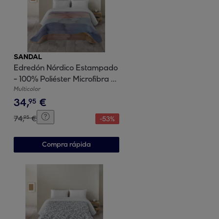
SANDAL
Edredón Nórdico Estampado
- 100% Poliéster Microfibra -
300 gr/m² con Tacto Pluma -
Multicolor
34
,
€
Ocean Blue
95
74
,
€
95
-
53
%
Compra rápida