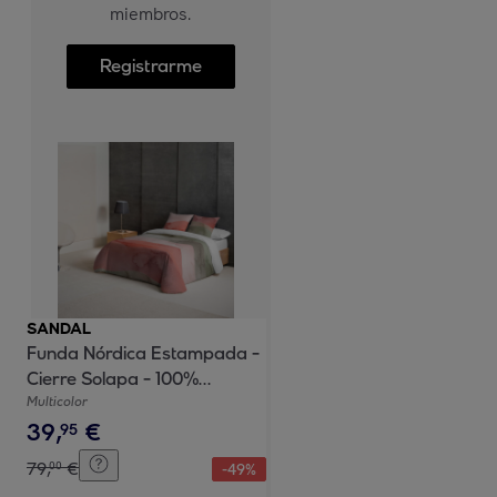
miembros.
Registrarme
SANDAL
Funda Nórdica Estampada -
Cierre Solapa - 100%
Algodón - Incluye 1/2 Fundas
Multicolor
39
,
€
de Almohada - Ocean Red
95
79
,
€
00
-
49
%