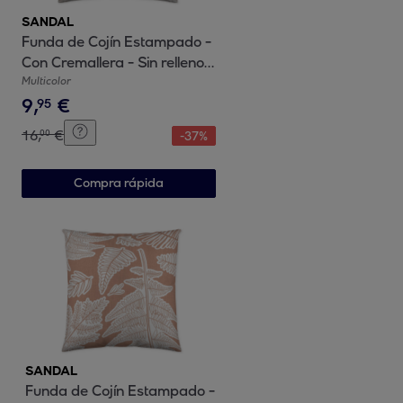
SANDAL
Funda de Cojín Estampado -
Con Cremallera - Sin relleno -
100% Algodón - Rayas
Multicolor
9
,
€
Dgrade Canela
95
16
,
€
00
-
37
%
Compra rápida
SANDAL
Funda de Cojín Estampado -