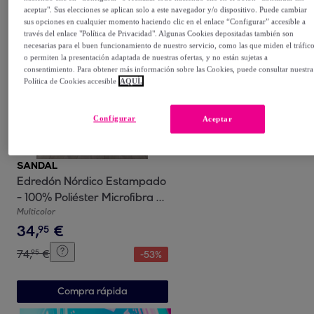
aceptar". Sus elecciones se aplican solo a este navegador y/o dispositivo. Puede cambiar
Compra rápida
sus opciones en cualquier momento haciendo clic en el enlace “Configurar” accesible a
través del enlace "Política de Privacidad". Algunas Cookies depositadas también son
necesarias para el buen funcionamiento de nuestro servicio, como las que miden el tráfic
o permiten la presentación adaptada de nuestras ofertas, y no están sujetas a
consentimiento. Para obtener más información sobre las Cookies, puede consultar nuestra
Política de Cookies accesible
AQUÍ.
Configurar
Aceptar
SANDAL
Edredón Nórdico Estampado
- 100% Poliéster Microfibra -
300 gr/m² con Tacto Pluma -
Multicolor
34
,
€
Nauek Linen
95
74
,
€
95
-
53
%
Compra rápida