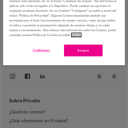
rechazar todo haciendo clic en el botón "Continuar sin aceptar". Sus elecciones se
aplican solo a este navegador y/o dispositivo. Puede cambiar sus opciones en
Identificarme
cualquier momento haciendo clic en el enlace “Configurar” accesible a través del
enlace "Política de Privacidad". Algunas Cookies depositadas también son
necesarias para el buen funcionamiento de nuestro servicio, como las que miden
el tráfico o permiten la presentación adaptada de nuestras ofertas, y no están
sujetas a consentimiento. Para obtener más información sobre las Cookies, puede
consultar nuestra Política de Cookies accesible
AQUÍ.
Configurar
Aceptar
Sobre Privalia
¿Quiénes somos?
¿Qué ofrecemos en Privalia?