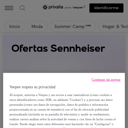
Identificarme
Inicio
Moda
Hogar & Tec
new
Summer Camp
Ofertas Sennheiser
Continuar sin aceptar
Veepee respeta su privacidad
Al aceptar, autoriza a Veepee y sus socios a usar rastreadores (como cookies u
Actualmente no hay productos disponibles.
otros identificadores como SDK, en adelante "Cookies") y a procesar sus datos
personales (como sus datos de navegación, datos de pedidos e información
proporcionada en su cuenta de miembro) con el fin de ofrecerle publicidad
Regístrate y accede a todos los productos visibles
personalizada (incluida en su pantalla de televisión) y medir su rendimiento,
para nuestros miembros.
realizar ciertos análisis sobre la actividad de ventas y con fines de lucha contra el
fraude. Puede elegir entre estos diferentes usos haciendo clic en "Configurar" o