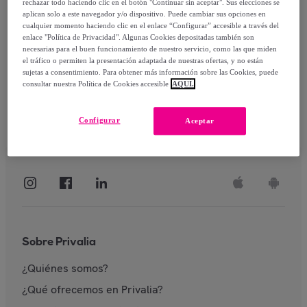
rechazar todo haciendo clic en el botón "Continuar sin aceptar". Sus elecciones se
aplican solo a este navegador y/o dispositivo. Puede cambiar sus opciones en
Identificarme
cualquier momento haciendo clic en el enlace “Configurar” accesible a través del
enlace "Política de Privacidad". Algunas Cookies depositadas también son
necesarias para el buen funcionamiento de nuestro servicio, como las que miden
el tráfico o permiten la presentación adaptada de nuestras ofertas, y no están
sujetas a consentimiento. Para obtener más información sobre las Cookies, puede
consultar nuestra Política de Cookies accesible
AQUÍ.
Configurar
Aceptar
Sobre Privalia
¿Quiénes somos?
¿Qué ofrecemos en Privalia?