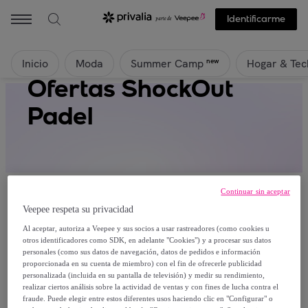
Identificarme
Inicio
Moda
Hogar & Tec
new
Summer Camp
Ofertas ShockOut
Padel
Continuar sin aceptar
Veepee respeta su privacidad
Al aceptar, autoriza a Veepee y sus socios a usar rastreadores (como cookies u
Actualmente no hay productos disponibles.
otros identificadores como SDK, en adelante "Cookies") y a procesar sus datos
personales (como sus datos de navegación, datos de pedidos e información
proporcionada en su cuenta de miembro) con el fin de ofrecerle publicidad
Regístrate y accede a todos los productos visibles
personalizada (incluida en su pantalla de televisión) y medir su rendimiento,
para nuestros miembros.
realizar ciertos análisis sobre la actividad de ventas y con fines de lucha contra el
fraude. Puede elegir entre estos diferentes usos haciendo clic en "Configurar" o