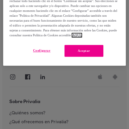
rechazar todo haciendo clic en el botón "Continuar sin aceptar". Sus elecciones se
aplican solo a este navegador y/o dispositivo. Puede cambiar sus opciones en
Identificarme
cualquier momento haciendo clic en el enlace “Configurar” accesible a través del
enlace "Política de Privacidad". Algunas Cookies depositadas también son
necesarias para el buen funcionamiento de nuestro servicio, como las que miden
el tráfico o permiten la presentación adaptada de nuestras ofertas, y no están
sujetas a consentimiento. Para obtener más información sobre las Cookies, puede
consultar nuestra Política de Cookies accesible
AQUÍ.
Configurar
Aceptar
Sobre Privalia
¿Quiénes somos?
¿Qué ofrecemos en Privalia?