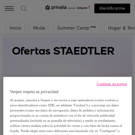
Identificarme
Inicio
Moda
Hogar & Tec
new
Summer Camp
Ofertas STAEDTLER
Continuar sin aceptar
Veepee respeta su privacidad
Al aceptar, autoriza a Veepee y sus socios a usar rastreadores (como cookies u
Actualmente no hay productos disponibles.
otros identificadores como SDK, en adelante "Cookies") y a procesar sus datos
personales (como sus datos de navegación, datos de pedidos e información
proporcionada en su cuenta de miembro) con el fin de ofrecerle publicidad
Regístrate y accede a todos los productos visibles
personalizada (incluida en su pantalla de televisión) y medir su rendimiento,
para nuestros miembros.
realizar ciertos análisis sobre la actividad de ventas y con fines de lucha contra el
fraude. Puede elegir entre estos diferentes usos haciendo clic en "Configurar" o