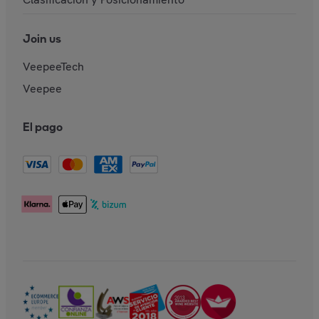
Join us
VeepeeTech
Veepee
El pago