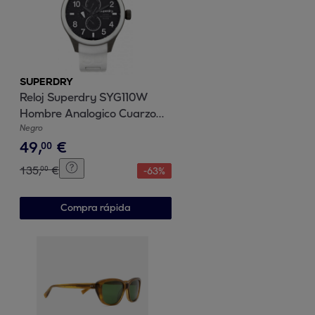
SUPERDRY
Reloj Superdry SYG110W
Hombre Analogico Cuarzo
con Correa de Silicona
Negro
49
,
€
00
135
,
€
00
-
63
%
Compra rápida