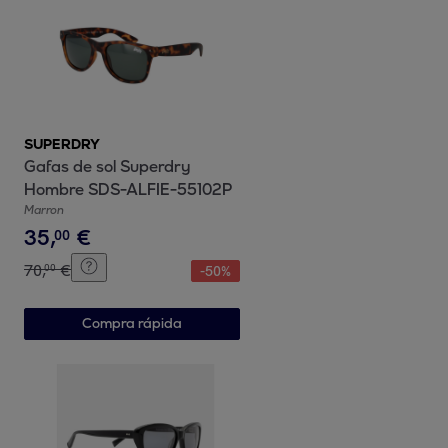
SUPERDRY
Gafas de sol Superdry
Hombre SDS-ALFIE-55102P
Marron
35
,
€
00
70
,
€
00
-
50
%
Compra rápida