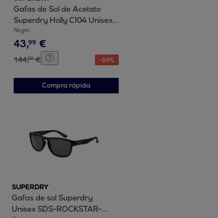
Gafas de Sol de Acetato
Superdry Holly C104 Unisex
Talla 49 mm
Negro
43
,
€
99
144
,
€
00
-
69
%
Compra rápida
SUPERDRY
Gafas de sol Superdry
Unisex SDS-ROCKSTAR-