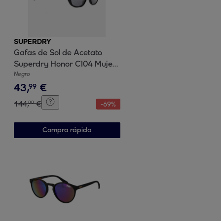
SUPERDRY
Gafas de Sol de Acetato
Superdry Honor C104 Mujer
Talla 51 mm
Negro
43
,
€
99
144
,
€
00
-
69
%
Compra rápida