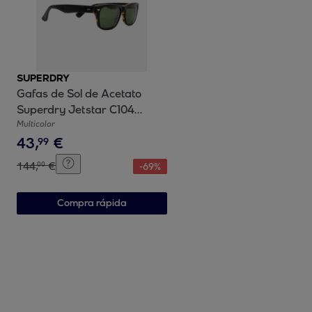
SUPERDRY
Gafas de Sol de Acetato
Superdry Jetstar C104
Unisex Talla 52 mm
Multicolor
43
,
€
99
144
,
€
00
-
69
%
Compra rápida