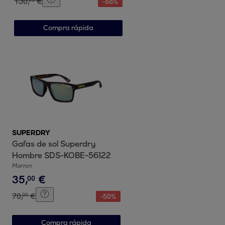
130
,
€
-
66
%
Compra rápida
SUPERDRY
Gafas de sol Superdry
Hombre SDS-KOBE-56122
Marron
35
,
€
00
70
,
€
00
-
50
%
Compra rápida