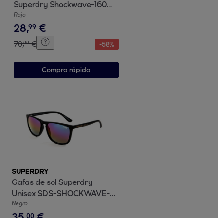
Superdry Shockwave-160
Unisex Talla 55 mm
Rojo
28
,
€
99
70
,
€
00
-
58
%
Compra rápida
SUPERDRY
Gafas de sol Superdry
Unisex SDS-SHOCKWAVE-
55127
Negro
35
,
€
00