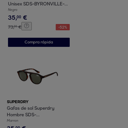
Unisex SDS-BYRONVILLE-
53104
Negro
35
,
€
00
73
,
€
00
-
52
%
Compra rápida
SUPERDRY
Gafas de sol Superdry
Hombre SDS-
PALMSPRINGS-49102
Marron
00