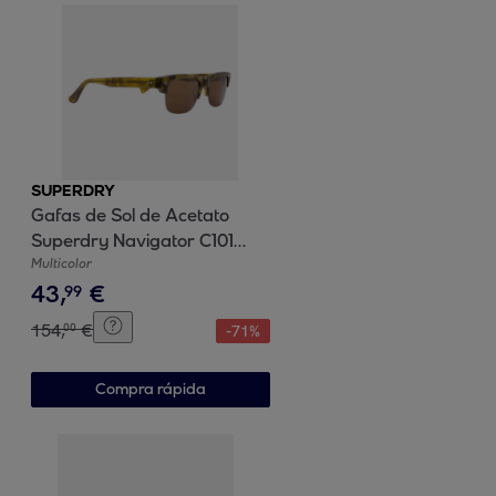
SUPERDRY
Gafas de Sol de Acetato
Superdry Navigator C101
Unisex Talla 52 mm
Multicolor
43
,
€
99
154
,
€
00
-
71
%
Compra rápida