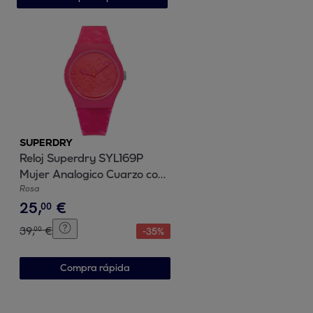
SUPERDRY
Reloj Superdry SYL169P
Mujer Analogico Cuarzo con
Correa de Silicona
Rosa
25
,
€
00
39
,
€
00
-
35
%
Compra rápida