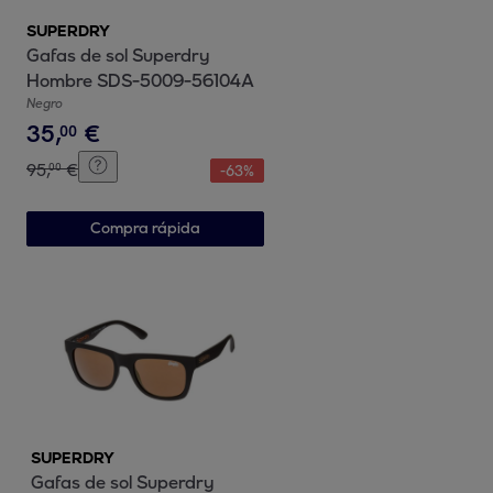
SUPERDRY
Gafas de sol Superdry
Hombre SDS-5009-56104A
Negro
35
,
€
00
95
,
€
00
-
63
%
Compra rápida
SUPERDRY
Gafas de sol Superdry