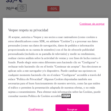
35
,
€
70
,
€
00
-
50
%
Compra rápida
Continuar sin aceptar
Veepee respeta su privacidad
Al aceptar, autoriza a Veepee y sus socios a usar rastreadores (como cookies u
otros identificadores como SDK, en adelante "Cookies") y a procesar sus datos
personales (como sus datos de navegación, datos de pedidos e información
proporcionada en su cuenta de miembro) con el fin de ofrecerle publicidad
personalizada (incluida en su pantalla de televisión) y medir su rendimiento,
realizar ciertos análisis sobre la actividad de ventas y con fines de lucha contra el
fraude. Puede elegir entre estos diferentes usos haciendo clic en "Configurar" o
rechazar todo haciendo clic en el botón "Continuar sin aceptar". Sus elecciones se
aplican solo a este navegador y/o dispositivo. Puede cambiar sus opciones en
SUPERDRY
cualquier momento haciendo clic en el enlace “Configurar” accesible a través del
Gafas de Sol de Acetato
enlace "Política de Privacidad". Algunas Cookies depositadas también son
necesarias para el buen funcionamiento de nuestro servicio, como las que miden
Superdry Officer C102
el tráfico o permiten la presentación adaptada de nuestras ofertas, y no están
Unisex Talla 54 mm
Multicolor
sujetas a consentimiento. Para obtener más información sobre las Cookies, puede
43
,
€
99
consultar nuestra Política de Cookies accesible
AQUÍ.
164
,
€
00
-
73
%
Configurar
Aceptar