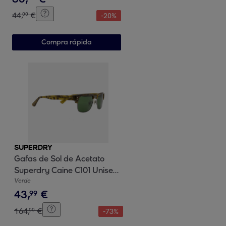
44
,
€
00
-
20
%
Compra rápida
SUPERDRY
Gafas de Sol de Acetato
Superdry Caine C101 Unisex
Talla 53 mm
Verde
43
,
€
99
164
,
€
00
-
73
%