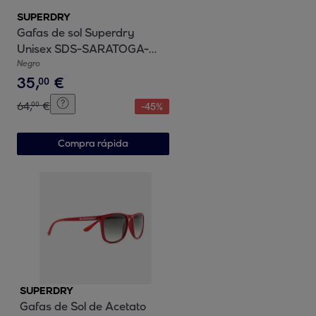
SUPERDRY
Gafas de sol Superdry
Unisex SDS-SARATOGA-
47104
Negro
35
,
€
00
64
,
€
00
-
45
%
Compra rápida
SUPERDRY
Gafas de Sol de Acetato