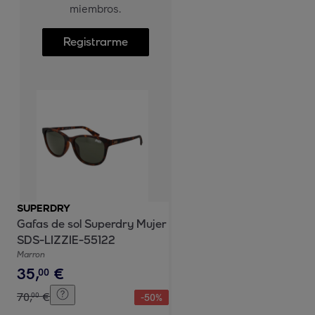
miembros.
Registrarme
SUPERDRY
Gafas de sol Superdry Mujer
SDS-LIZZIE-55122
Marron
35
,
€
00
70
,
€
00
-
50
%