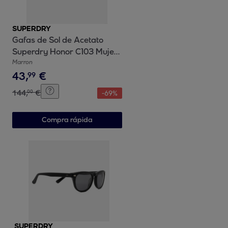
SUPERDRY
Gafas de Sol de Acetato
Superdry Honor C103 Mujer
Talla 51 mm
Marron
43
,
€
99
144
,
€
00
-
69
%
Compra rápida
SUPERDRY