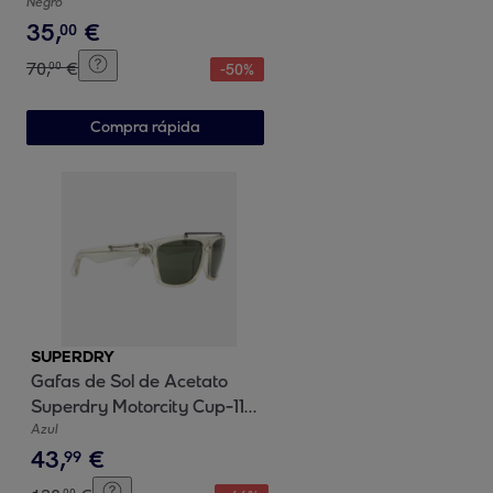
54104A
Negro
35
,
€
00
70
,
€
00
-
50
%
Compra rápida
SUPERDRY
Gafas de Sol de Acetato
Superdry Motorcity Cup-113
Hombre Talla 55 mm
Azul
43
,
€
99
00