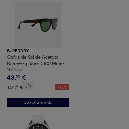
SUPERDRY
Gafas de Sol de Acetato
Superdry Jools C102 Mujer
Talla 54 mm
Multicolor
43
,
€
99
164
,
€
00
-
73
%
Compra rápida