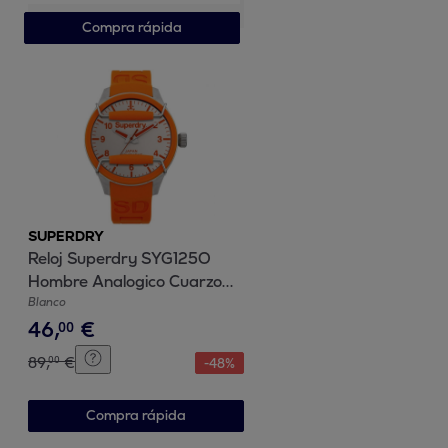
Compra rápida
SUPERDRY
Reloj Superdry SYG125O
Hombre Analogico Cuarzo
con Correa de Resina
Blanco
46
,
€
00
89
,
€
00
-
48
%
Compra rápida