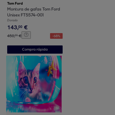
Tom Ford
Montura de gafas Tom Ford
Unisex FT5574-001
Dorado
143
,
€
00
450
,
€
00
-
68
%
Compra rápida