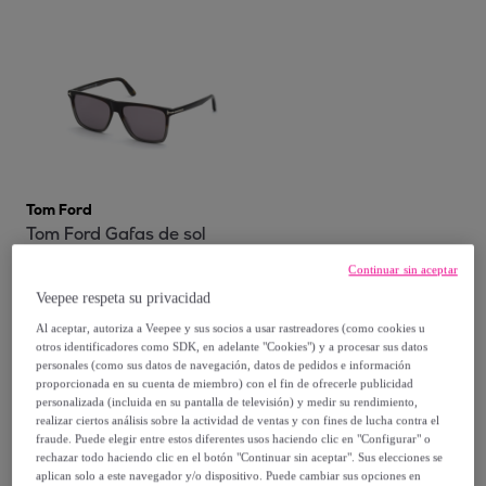
Tom Ford
Tom Ford Gafas de sol
urbanas sofisticadas
Continuar sin aceptar
FT0832/S Fletcher
Gris
Veepee respeta su privacidad
234
,
€
00
Al aceptar, autoriza a Veepee y sus socios a usar rastreadores (como cookies u
308
,
€
00
-
24
%
otros identificadores como SDK, en adelante "Cookies") y a procesar sus datos
personales (como sus datos de navegación, datos de pedidos e información
proporcionada en su cuenta de miembro) con el fin de ofrecerle publicidad
Compra rápida
personalizada (incluida en su pantalla de televisión) y medir su rendimiento,
realizar ciertos análisis sobre la actividad de ventas y con fines de lucha contra el
fraude. Puede elegir entre estos diferentes usos haciendo clic en "Configurar" o
rechazar todo haciendo clic en el botón "Continuar sin aceptar". Sus elecciones se
aplican solo a este navegador y/o dispositivo. Puede cambiar sus opciones en