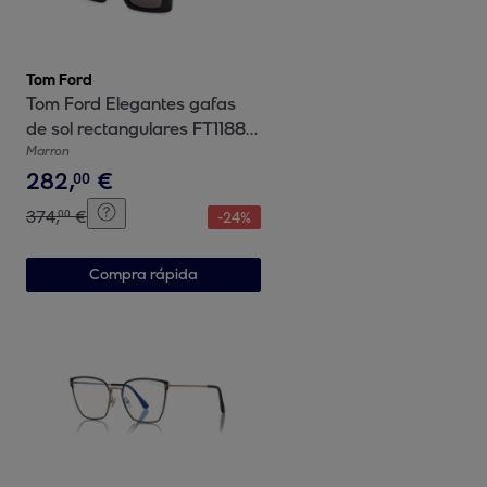
Tom Ford
Tom Ford Elegantes gafas
de sol rectangulares FT1188
brigitta
Marron
282
,
€
00
374
,
€
00
-
24
%
Compra rápida