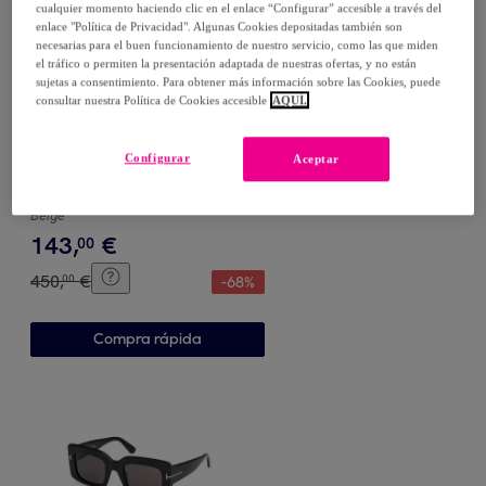
cualquier momento haciendo clic en el enlace “Configurar” accesible a través del
enlace "Política de Privacidad". Algunas Cookies depositadas también son
necesarias para el buen funcionamiento de nuestro servicio, como las que miden
el tráfico o permiten la presentación adaptada de nuestras ofertas, y no están
sujetas a consentimiento. Para obtener más información sobre las Cookies, puede
consultar nuestra Política de Cookies accesible
AQUÍ.
Tom Ford
Configurar
Aceptar
Montura de gafas Tom Ford
Unisex FT5574-021
Beige
143
,
€
00
450
,
€
00
-
68
%
Compra rápida