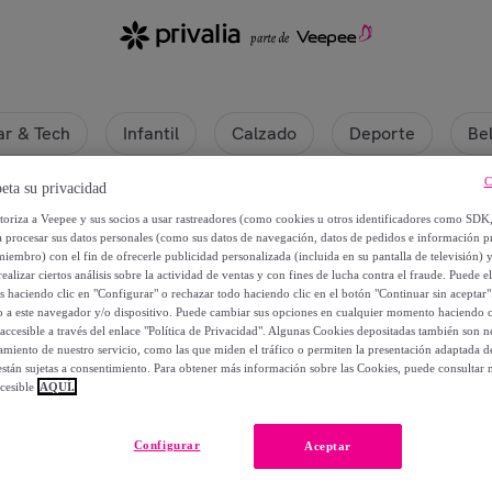
r & Tech
Infantil
Calzado
Deporte
Be
C
eta su privacidad
anga
utoriza a Veepee y sus socios a usar rastreadores (como cookies u otros identificadores como SDK
a procesar sus datos personales (como sus datos de navegación, datos de pedidos e información 
miembro) con el fin de ofrecerle publicidad personalizada (incluida en su pantalla de televisión) 
ealizar ciertos análisis sobre la actividad de ventas y con fines de lucha contra el fraude. Puede el
os haciendo clic en "Configurar" o rechazar todo haciendo clic en el botón "Continuar sin aceptar"
lo a este navegador y/o dispositivo. Puede cambiar sus opciones en cualquier momento haciendo cl
accesible a través del enlace "Política de Privacidad". Algunas Cookies depositadas también son ne
miento de nuestro servicio, como las que miden el tráfico o permiten la presentación adaptada d
 están sujetas a consentimiento. Para obtener más información sobre las Cookies, puede consultar n
cesible
AQUÍ.
Actualmente no hay productos disponibles.
Configurar
Aceptar
rate y accede a todos los productos visibles para nuestros mi