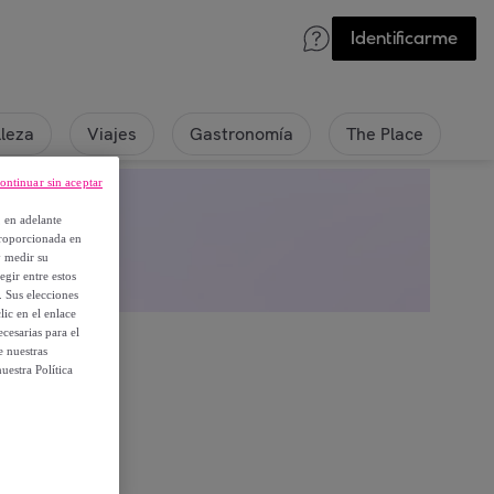
Identificarme
lleza
Viajes
Gastronomía
The Place
ontinuar sin aceptar
, en adelante
proporcionada en
y medir su
egir entre estos
. Sus elecciones
ic en el enlace
cesarias para el
e nuestras
uestra Política
embros.