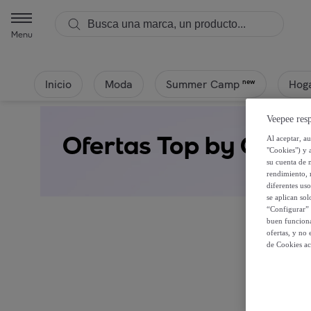
Menu
Inicio
Moda
Hoga
new
Summer Camp
Veepee resp
Ofertas Top by Char
Al aceptar, a
"Cookies") y 
su cuenta de 
rendimiento, r
diferentes us
se aplican so
“Configurar” 
buen funciona
ofertas, y no
de Cookies ac
Regíst