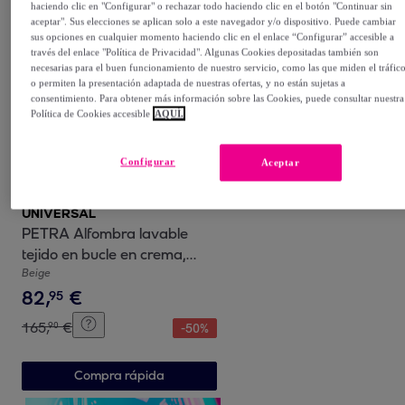
haciendo clic en "Configurar" o rechazar todo haciendo clic en el botón "Continuar sin
aceptar". Sus elecciones se aplican solo a este navegador y/o dispositivo. Puede cambiar
Compra rápida
sus opciones en cualquier momento haciendo clic en el enlace “Configurar” accesible a
través del enlace "Política de Privacidad". Algunas Cookies depositadas también son
necesarias para el buen funcionamiento de nuestro servicio, como las que miden el tráfic
o permiten la presentación adaptada de nuestras ofertas, y no están sujetas a
consentimiento. Para obtener más información sobre las Cookies, puede consultar nuestra
Política de Cookies accesible
AQUÍ.
Configurar
Aceptar
UNIVERSAL
PETRA Alfombra lavable
tejido en bucle en crema,
varias medidas disponibles.
Beige
82
,
€
95
165
,
€
90
-
50
%
Compra rápida