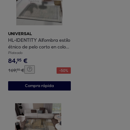
UNIVERSAL
HL-IDENTITY Alfombra estilo
étnico de pelo corto en color
plata, varias medidas
Plateado
84
,
€
disponibles
95
169
,
€
90
-
50
%
Compra rápida