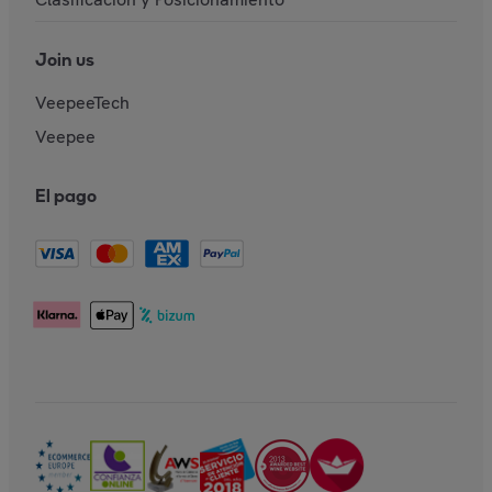
Join us
VeepeeTech
Veepee
El pago