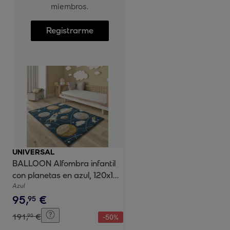
miembros.
Registrarme
UNIVERSAL
BALLOON Alfombra infantil
con planetas en azul, 120x170
cm
Azul
95
,
€
95
191
,
€
90
-
50
%