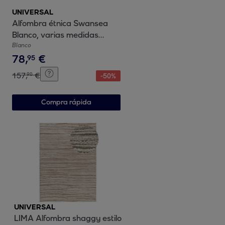
UNIVERSAL
Alfombra étnica Swansea
Blanco, varias medidas
disponibles
Blanco
78
,
€
95
157
,
€
90
-
50
%
Compra rápida
UNIVERSAL
LIMA Alfombra shaggy estilo