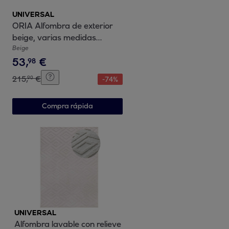
UNIVERSAL
ORIA Alfombra de exterior
beige, varias medidas
disponibles.
Beige
53
,
€
98
215
,
€
90
-
74
%
Compra rápida
UNIVERSAL
Alfombra lavable con relieve