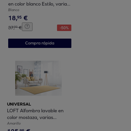
en color blanco Estilo, varias
medidas disponibles
Blanco
18
,
€
95
37
,
€
90
-
50
%
Compra rápida
UNIVERSAL
LOFT Alfombra lavable en
color mostaza, varias
medidas disponibles
Amarillo
95