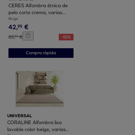
CERES Alfombra étnica de
pelo corto crema, varias
medidas disponibles.
Beige
42
,
€
95
85
,
€
90
-
50
%
Compra rápida
UNIVERSAL
CORALINE Alfombra lisa
lavable color beige, varias