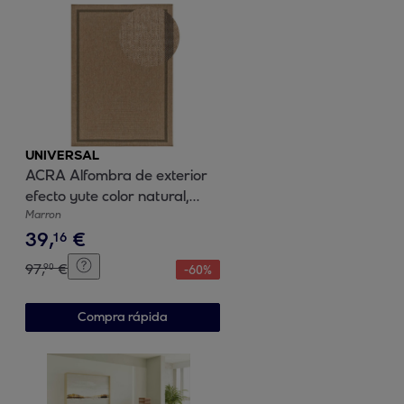
UNIVERSAL
ACRA Alfombra de exterior
efecto yute color natural,
varias medidas disponibles.
Marron
39
,
€
16
97
,
€
90
-
60
%
Compra rápida