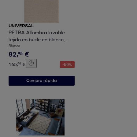
UNIVERSAL
PETRA Alfombra lavable
tejido en bucle en blanco,
varias medidas disponibles.
Blanco
82
,
€
95
165
,
€
90
-
50
%
Compra rápida