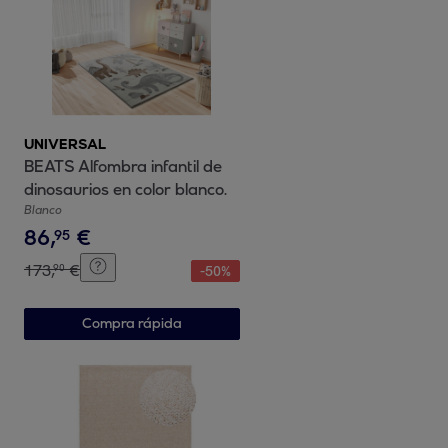
UNIVERSAL
BEATS Alfombra infantil de
dinosaurios en color blanco.
Blanco
86
,
€
95
173
,
€
90
-
50
%
Compra rápida