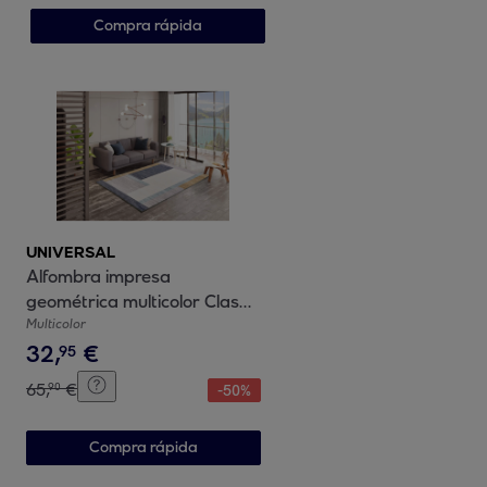
Compra rápida
UNIVERSAL
Alfombra impresa
geométrica multicolor Class,
varias medidas disponibles
Multicolor
32
,
€
95
65
,
€
90
-
50
%
Compra rápida