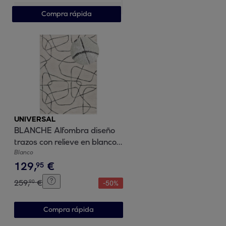
Compra rápida
UNIVERSAL
BLANCHE Alfombra diseño
trazos con relieve en blanco
y negro, varias medidas
Blanco
129
,
€
disponibles.
95
259
,
€
90
-
50
%
Compra rápida