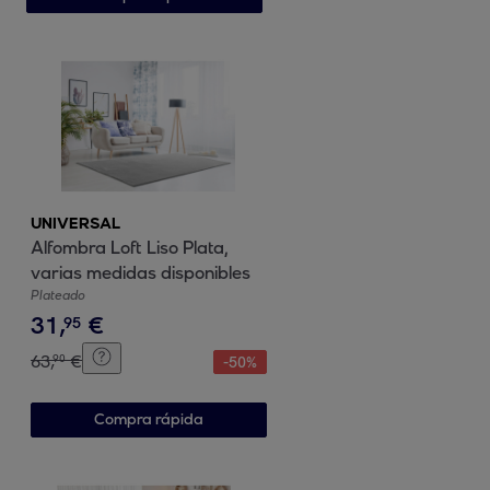
UNIVERSAL
Alfombra Loft Liso Plata,
varias medidas disponibles
Plateado
31
,
€
95
63
,
€
90
-
50
%
Compra rápida