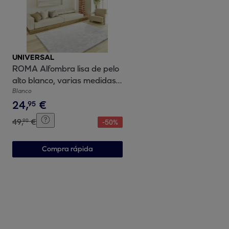
UNIVERSAL
ROMA Alfombra lisa de pelo
alto blanco, varias medidas
disponibles
Blanco
24
,
€
95
49
,
€
90
-
50
%
Compra rápida