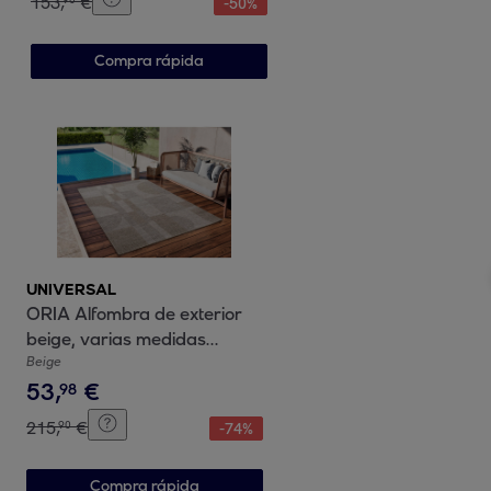
153
,
€
-
50
%
Compra rápida
UNIVERSAL
ORIA Alfombra de exterior
beige, varias medidas
disponibles.
Beige
53
,
€
98
215
,
€
90
-
74
%
Compra rápida