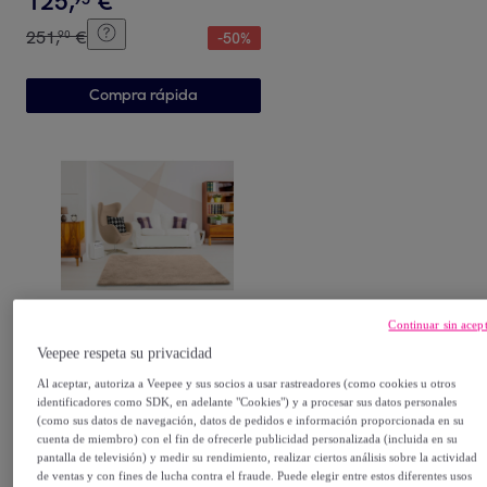
125
,
€
251
,
€
90
-
50
%
Compra rápida
UNIVERSAL
Continuar sin acep
ALPACA Alfombra shaggy
Veepee respeta su privacidad
lisa en color beige, varias
Al aceptar, autoriza a Veepee y sus socios a usar rastreadores (como cookies u otros
medidas disponibles
Beige
identificadores como SDK, en adelante "Cookies") y a procesar sus datos personales
30
,
€
95
(como sus datos de navegación, datos de pedidos e información proporcionada en su
cuenta de miembro) con el fin de ofrecerle publicidad personalizada (incluida en su
61
,
€
90
-
50
%
pantalla de televisión) y medir su rendimiento, realizar ciertos análisis sobre la actividad
de ventas y con fines de lucha contra el fraude. Puede elegir entre estos diferentes usos