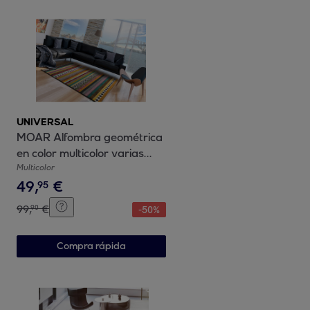
UNIVERSAL
MOAR Alfombra geométrica
en color multicolor varias
medidas disponibles
Multicolor
49
,
€
95
99
,
€
90
-
50
%
Compra rápida