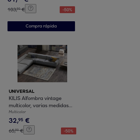
103
,
€
90
-
50
%
Compra rápida
UNIVERSAL
KILIS Alfombra vintage
multicolor, varias medidas
disponibles.
Multicolor
32
,
€
95
65
,
€
90
-
50
%