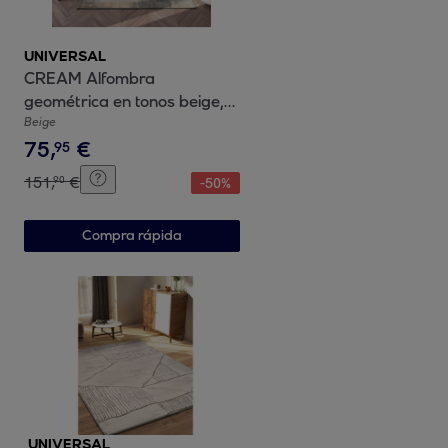
UNIVERSAL
CREAM Alfombra
geométrica en tonos beige,
varias medidas disponibles
Beige
75
,
€
95
151
,
€
90
-
50
%
Compra rápida
UNIVERSAL