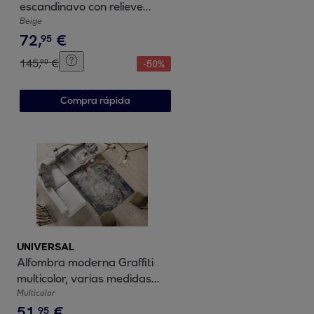
escandinavo con relieve
beige, varias medidas
Beige
72
,
€
disponibles
95
145
,
€
90
-
50
%
Compra rápida
UNIVERSAL
Alfombra moderna Graffiti
multicolor, varias medidas
disponibles
Multicolor
51
,
€
95