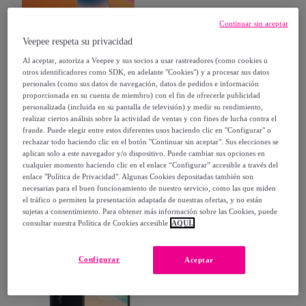
Continuar sin aceptar
Veepee respeta su privacidad
Al aceptar, autoriza a Veepee y sus socios a usar rastreadores (como cookies u
otros identificadores como SDK, en adelante "Cookies") y a procesar sus datos
personales (como sus datos de navegación, datos de pedidos e información
proporcionada en su cuenta de miembro) con el fin de ofrecerle publicidad
Una visión general de nuestra colección.
personalizada (incluida en su pantalla de televisión) y medir su rendimiento,
realizar ciertos análisis sobre la actividad de ventas y con fines de lucha contra el
fraude. Puede elegir entre estos diferentes usos haciendo clic en "Configurar" o
rechazar todo haciendo clic en el botón "Continuar sin aceptar". Sus elecciones se
aplican solo a este navegador y/o dispositivo. Puede cambiar sus opciones en
Categoría
Ordenar por
cualquier momento haciendo clic en el enlace “Configurar” accesible a través del
enlace "Política de Privacidad". Algunas Cookies depositadas también son
necesarias para el buen funcionamiento de nuestro servicio, como las que miden
el tráfico o permiten la presentación adaptada de nuestras ofertas, y no están
sujetas a consentimiento. Para obtener más información sobre las Cookies, puede
consultar nuestra Política de Cookies accesible
AQUÍ.
Configurar
Aceptar