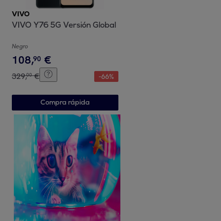
VIVO
VIVO Y76 5G Versión Global
Negro
108
,
€
90
329
,
€
00
-
66
%
Compra rápida