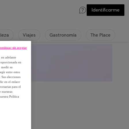
Identificarme
lleza
Viajes
Gastronomía
The Place
ontinuar sin aceptar
, en adelante
proporcionada en
y medir su
egir entre estos
. Sus elecciones
ic en el enlace
cesarias para el
e nuestras
uestra Política
embros.