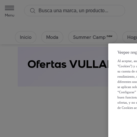
Menu
Inicio
Moda
Hoga
new
Summer Camp
Veepee resp
Ofertas VULLADI
Al aceptar, a
"Cookies") y 
su cuenta de 
rendimiento, r
diferentes us
se aplican so
“Configurar” 
buen funciona
ofertas, y no
de Cookies ac
Regíst