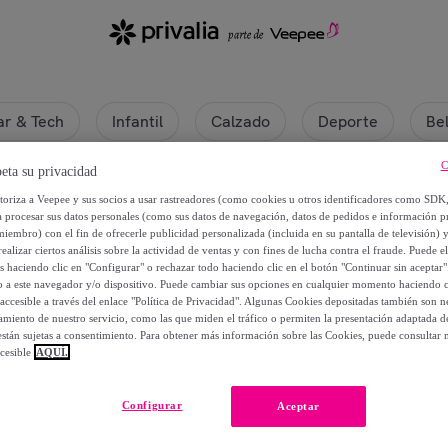
r & Tech
Infantil
Calzado
Deporte
Be
C
eta su privacidad
utoriza a Veepee y sus socios a usar rastreadores (como cookies u otros identificadores como SDK
a procesar sus datos personales (como sus datos de navegación, datos de pedidos e información 
miembro) con el fin de ofrecerle publicidad personalizada (incluida en su pantalla de televisión) 
ealizar ciertos análisis sobre la actividad de ventas y con fines de lucha contra el fraude. Puede el
os haciendo clic en "Configurar" o rechazar todo haciendo clic en el botón "Continuar sin aceptar"
lo a este navegador y/o dispositivo. Puede cambiar sus opciones en cualquier momento haciendo cl
accesible a través del enlace "Política de Privacidad". Algunas Cookies depositadas también son ne
miento de nuestro servicio, como las que miden el tráfico o permiten la presentación adaptada d
 están sujetas a consentimiento. Para obtener más información sobre las Cookies, puede consultar n
cesible
AQUÍ.
Actualmente no hay productos disponibles.
Configurar
Aceptar
rate y accede a todos los productos visibles para nuestros mi