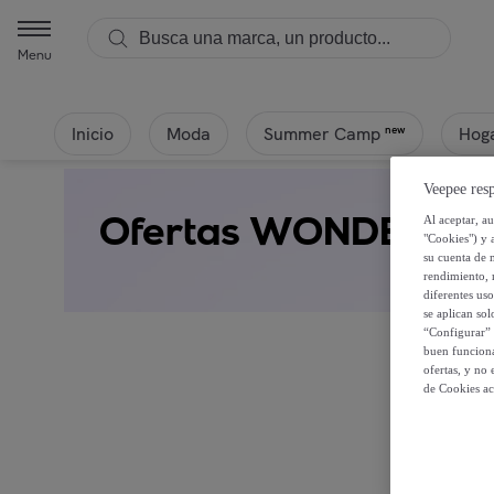
Menu
Inicio
Moda
Hoga
new
Summer Camp
Veepee resp
Ofertas WONDERS
Al aceptar, a
"Cookies") y 
su cuenta de 
rendimiento, r
diferentes us
se aplican so
“Configurar” 
buen funciona
ofertas, y no
de Cookies ac
Regíst