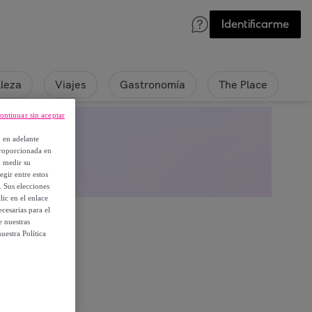
Identificarme
lleza
Viajes
Gastronomía
The Place
ontinuar sin aceptar
, en adelante
proporcionada en
y medir su
egir entre estos
. Sus elecciones
ic en el enlace
cesarias para el
e nuestras
uestra Política
embros.