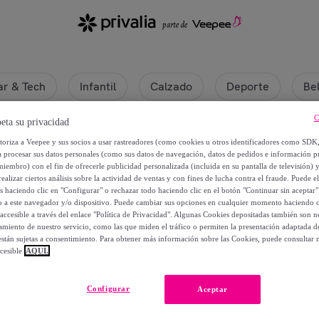
r & Tech
Infantil
Calzado
Deporte
Be
C
eta su privacidad
utoriza a Veepee y sus socios a usar rastreadores (como cookies u otros identificadores como SDK
a procesar sus datos personales (como sus datos de navegación, datos de pedidos e información 
miembro) con el fin de ofrecerle publicidad personalizada (incluida en su pantalla de televisión) 
ealizar ciertos análisis sobre la actividad de ventas y con fines de lucha contra el fraude. Puede el
os haciendo clic en "Configurar" o rechazar todo haciendo clic en el botón "Continuar sin aceptar"
lo a este navegador y/o dispositivo. Puede cambiar sus opciones en cualquier momento haciendo cl
accesible a través del enlace "Política de Privacidad". Algunas Cookies depositadas también son ne
miento de nuestro servicio, como las que miden el tráfico o permiten la presentación adaptada d
 están sujetas a consentimiento. Para obtener más información sobre las Cookies, puede consultar n
cesible
AQUÍ.
Actualmente no hay productos disponibles.
Configurar
Aceptar
rate y accede a todos los productos visibles para nuestros mi