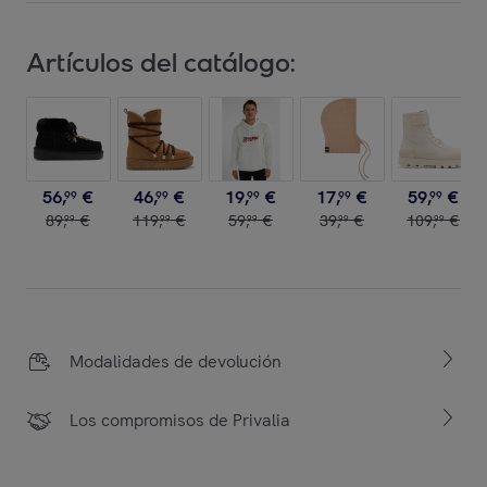
Artículos del catálogo:
56
,
€
46
,
€
19
,
€
17
,
€
59
,
€
99
99
99
99
99
89
,
€
119
,
€
59
,
€
39
,
€
109
,
€
99
99
99
99
99
Modalidades de devolución
Los compromisos de Privalia