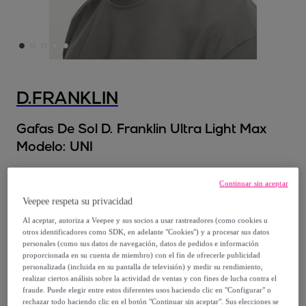
D.FRANKLIN
Gafas De Sol D. Franklin Ultra Light Max
Modelo:
UNI
34
,
€
99
Continuar sin aceptar
Veepee respeta su privacidad
49
,
€
99
Al aceptar, autoriza a Veepee y sus socios a usar rastreadores (como cookies u
-
30
%
otros identificadores como SDK, en adelante "Cookies") y a procesar sus datos
personales (como sus datos de navegación, datos de pedidos e información
Vendido por
D.Franklin
proporcionada en su cuenta de miembro) con el fin de ofrecerle publicidad
personalizada (incluida en su pantalla de televisión) y medir su rendimiento,
realizar ciertos análisis sobre la actividad de ventas y con fines de lucha contra el
fraude. Puede elegir entre estos diferentes usos haciendo clic en "Configurar" o
rechazar todo haciendo clic en el botón "Continuar sin aceptar". Sus elecciones se