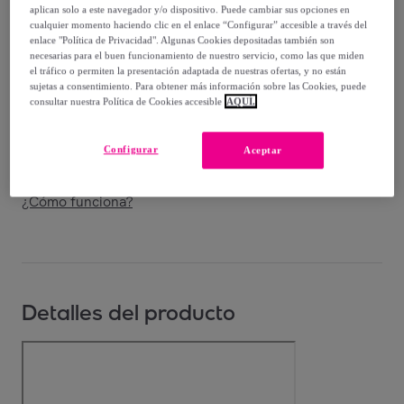
aplican solo a este navegador y/o dispositivo. Puede cambiar sus opciones en
Entrega
cualquier momento haciendo clic en el enlace “Configurar” accesible a través del
enlace "Política de Privacidad". Algunas Cookies depositadas también son
necesarias para el buen funcionamiento de nuestro servicio, como las que miden
Entrega desde
2,99 €
el tráfico o permiten la presentación adaptada de nuestras ofertas, y no están
sujetas a consentimiento. Para obtener más información sobre las Cookies, puede
Gratis desde 39,99 € de compra
consultar nuestra Política de Cookies accesible
AQUÍ.
Entrega: Entre el
11/08
y el
14/08
Configurar
Aceptar
¿Cómo funciona?
Detalles del producto