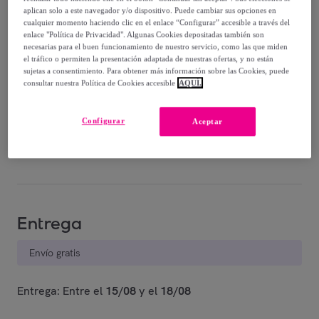
aplican solo a este navegador y/o dispositivo. Puede cambiar sus opciones en
cualquier momento haciendo clic en el enlace “Configurar” accesible a través del
enlace "Política de Privacidad". Algunas Cookies depositadas también son
necesarias para el buen funcionamiento de nuestro servicio, como las que miden
el tráfico o permiten la presentación adaptada de nuestras ofertas, y no están
sujetas a consentimiento. Para obtener más información sobre las Cookies, puede
consultar nuestra Política de Cookies accesible
AQUÍ.
Blanco
Verde
Negro
Mostaza
Configurar
Aceptar
Vendido por
VS Venta-Stock
Entrega
Envío gratis
Entrega: Entre el
15/08
y el
18/08