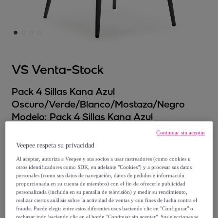
VS Venta-Stock
Pack 4 Sillas Kana Azul
Oscuro/Verde/Blanco/Mostaza/Negro
Modelo:
Pack 4 Sillas Kana Azul
Oscuro/Verde/Blanco/Mostaza/Negro
Continuar sin aceptar
Veepee respeta su privacidad
141
,
€
99
Al aceptar, autoriza a Veepee y sus socios a usar rastreadores (como cookies u
otros identificadores como SDK, en adelante "Cookies") y a procesar sus datos
personales (como sus datos de navegación, datos de pedidos e información
269
,
€
78
proporcionada en su cuenta de miembro) con el fin de ofrecerle publicidad
-
47
%
personalizada (incluida en su pantalla de televisión) y medir su rendimiento,
realizar ciertos análisis sobre la actividad de ventas y con fines de lucha contra el
fraude. Puede elegir entre estos diferentes usos haciendo clic en "Configurar" o
Posible recogida de tu antiguo producto
ver condiciones
,
rechazar todo haciendo clic en el botón "Continuar sin aceptar". Sus elecciones se