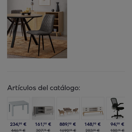
Artículos del catálogo:
234
,
€
161
,
€
889
,
€
148
,
€
94
,
€
99
99
99
99
99
446
,
€
307
,
€
1690
,
€
283
,
€
180
,
€
48
78
98
08
48