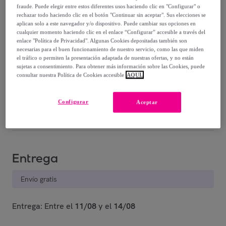
fraude. Puede elegir entre estos diferentes usos haciendo clic en "Configurar" o
rechazar todo haciendo clic en el botón "Continuar sin aceptar". Sus elecciones se
aplican solo a este navegador y/o dispositivo. Puede cambiar sus opciones en
cualquier momento haciendo clic en el enlace “Configurar” accesible a través del
enlace "Política de Privacidad". Algunas Cookies depositadas también son
necesarias para el buen funcionamiento de nuestro servicio, como las que miden
el tráfico o permiten la presentación adaptada de nuestras ofertas, y no están
sujetas a consentimiento. Para obtener más información sobre las Cookies, puede
Gris
Azul
Beige
consultar nuestra Política de Cookies accesible
AQUÍ.
Configurar
Vendido por
VS Venta-Stock
Aceptar
Entrega
Envío gratis
Entrega: Entre el
11/08
y el
14/08