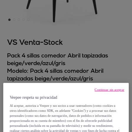
VS Venta-Stock
Pack 4 sillas comedor Abril tapizadas
beige/verde/azul/gris
Modelo:
Pack 4 sillas comedor Abril
tapizadas beige/verde/azul/gris
Continuar sin aceptar
169
,
€
99
Veepee respeta su privacidad
Al aceptar, autoriza a Veepee y sus socios a usar rastreadores (como cookies u
322
,
€
98
otros identificadores como SDK, en adelante "Cookies") y a procesar sus datos
-
47
%
personales (como sus datos de navegación, datos de pedidos e información
proporcionada en su cuenta de miembro) con el fin de ofrecerle publicidad
personalizada (incluida en su pantalla de televisión) y medir su rendimiento,
Posible recogida de tu antiguo producto
ver condiciones
,
realizar ciertos análisis sobre la actividad de ventas y con fines de lucha contra el