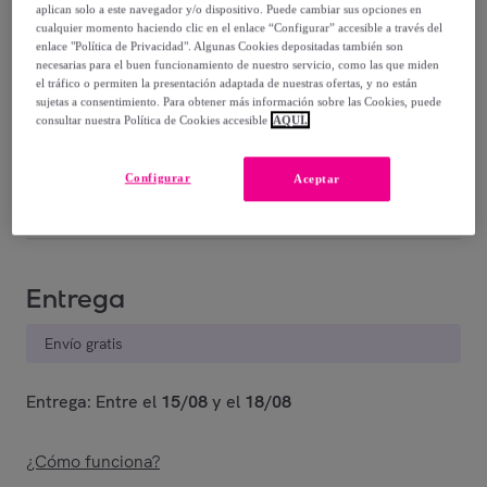
aplican solo a este navegador y/o dispositivo. Puede cambiar sus opciones en
cualquier momento haciendo clic en el enlace “Configurar” accesible a través del
enlace "Política de Privacidad". Algunas Cookies depositadas también son
Rojo
Negro
necesarias para el buen funcionamiento de nuestro servicio, como las que miden
el tráfico o permiten la presentación adaptada de nuestras ofertas, y no están
sujetas a consentimiento. Para obtener más información sobre las Cookies, puede
consultar nuestra Política de Cookies accesible
AQUÍ.
Guía de tallas
Vendido por
Miroglio Fashion
Configurar
Aceptar
Entrega
Envío gratis
Entrega: Entre el
15/08
y el
18/08
¿Cómo funciona?