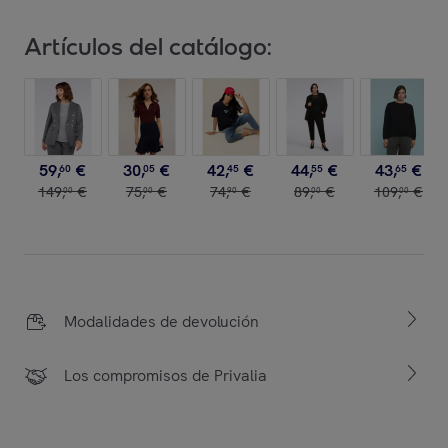
Artículos del catálogo:
59
,
€
30
,
€
42
,
€
44
,
€
43
,
€
60
05
45
55
65
149
,
€
75
,
€
74
,
€
89
,
€
109
,
€
00
00
90
00
00
Modalidades de devolución
Los compromisos de Privalia