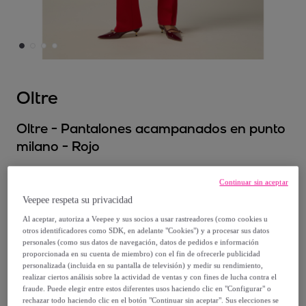
Oltre
Oltre - Pantalones acampanados en punto
milano - Rojo
Desde
Continuar sin aceptar
39
,
€
96
Veepee respeta su privacidad
Al aceptar, autoriza a Veepee y sus socios a usar rastreadores (como cookies u
otros identificadores como SDK, en adelante "Cookies") y a procesar sus datos
99
,
€
90
personales (como sus datos de navegación, datos de pedidos e información
-
60
%
proporcionada en su cuenta de miembro) con el fin de ofrecerle publicidad
personalizada (incluida en su pantalla de televisión) y medir su rendimiento,
realizar ciertos análisis sobre la actividad de ventas y con fines de lucha contra el
fraude. Puede elegir entre estos diferentes usos haciendo clic en "Configurar" o
rechazar todo haciendo clic en el botón "Continuar sin aceptar". Sus elecciones se