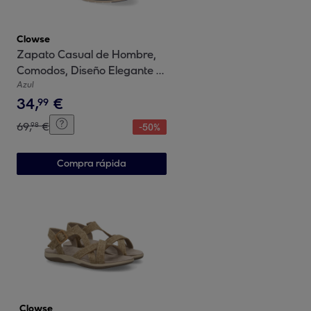
Clowse
Zapato Casual de Hombre,
Comodos, Diseño Elegante y
Moderno
Azul
34
,
€
99
69
,
€
98
-
50
%
Compra rápida
Clowse