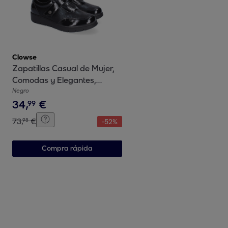
Clowse
Zapatillas Casual de Mujer,
Comodas y Elegantes,
Diseño Moderno
Negro
34
,
€
99
73
,
€
98
-
52
%
Compra rápida