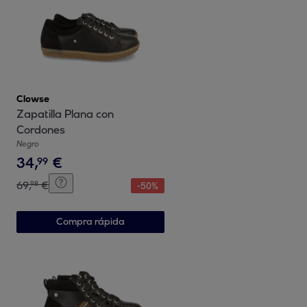
Clowse
Zapatilla Plana con
Cordones
Negro
34
,
€
99
69
,
€
98
-
50
%
Compra rápida