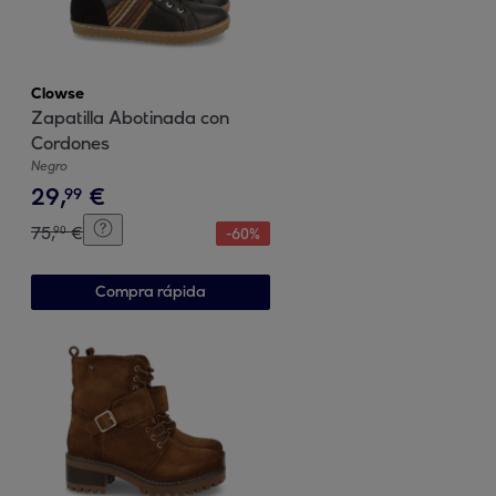
Clowse
Zapatilla Abotinada con
Cordones
Negro
29
,
€
99
75
,
€
90
-
60
%
Compra rápida