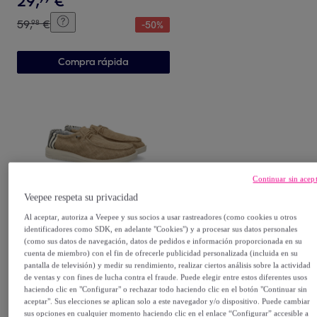
29
,
€
59
,
€
98
-
50
%
Compra rápida
Continuar sin acep
Veepee respeta su privacidad
Clowse
Al aceptar, autoriza a Veepee y sus socios a usar rastreadores (como cookies u otros
Zapatiilas deportivas
identificadores como SDK, en adelante "Cookies") y a procesar sus datos personales
comodas y ligeras para
(como sus datos de navegación, datos de pedidos e información proporcionada en su
cuenta de miembro) con el fin de ofrecerle publicidad personalizada (incluida en su
hombre, con cierre de
Beige
pantalla de televisión) y medir su rendimiento, realizar ciertos análisis sobre la actividad
24
,
€
cordones elasticos
99
de ventas y con fines de lucha contra el fraude. Puede elegir entre estos diferentes usos
haciendo clic en "Configurar" o rechazar todo haciendo clic en el botón "Continuar sin
49
,
€
98
-
50
%
aceptar". Sus elecciones se aplican solo a este navegador y/o dispositivo. Puede cambiar
sus opciones en cualquier momento haciendo clic en el enlace “Configurar” accesible a