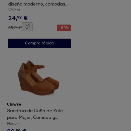
diseño moderno, comodas
con cierre de cierre
Violeta
24
,
€
autoadherente y con tiras
99
cruzadas
49
,
€
98
-
50
%
Compra rápida
Clowse
Sandalia de Cuña de Yute
para Mujer, Comodo y
Elegante, Diseño Moderno
Marron
99