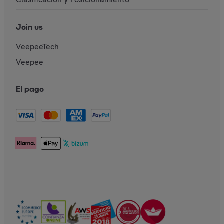
Join us
VeepeeTech
Veepee
El pago