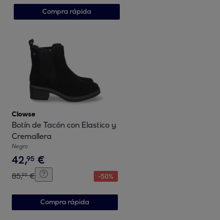
Compra rápida
Clowse
Botín de Tacón con Elastico y
Cremallera
Negro
42
,
€
95
85
,
€
90
-
50
%
Compra rápida