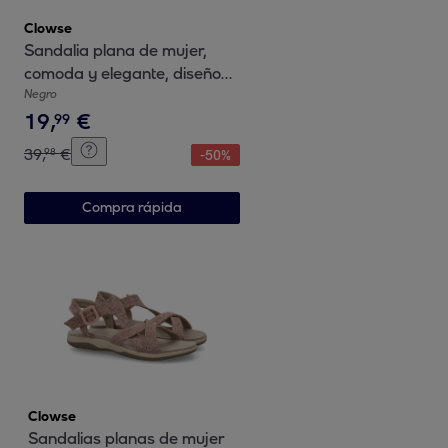
Clowse
Sandalia plana de mujer,
comoda y elegante, diseño
moderno con material bio
Negro
19
,
€
99
39
,
€
98
-
50
%
Compra rápida
Clowse
Sandalias planas de mujer