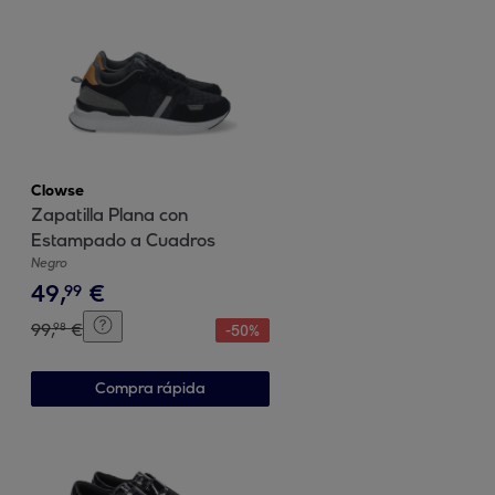
Clowse
Zapatilla Plana con
Estampado a Cuadros
Negro
49
,
€
99
99
,
€
98
-
50
%
Compra rápida