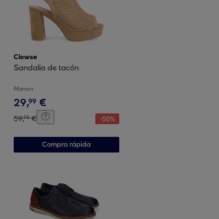
Clowse
Sandalia de tacón
Marron
29
,
€
99
59
,
€
98
-
50
%
Compra rápida