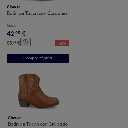
Clowse
Botin de Tacon con Cordones
Verde
42
,
€
95
85
,
€
90
-
50
%
Compra rápida
Clowse
Botin de Tacon con Grabado