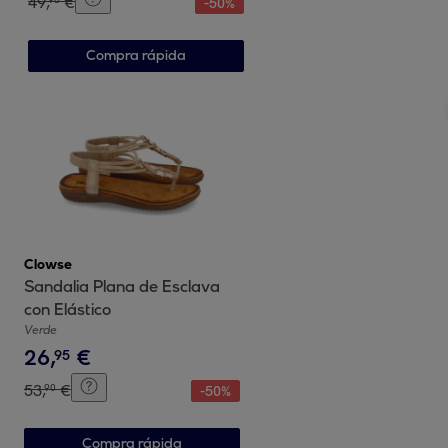
49
,
€
-
50
%
Compra rápida
Clowse
Sandalia Plana de Esclava
con Elástico
Verde
26
,
€
95
53
,
€
90
-
50
%
Compra rápida