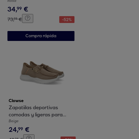
Comodos
Rosa
34
,
€
99
73
,
€
98
-
52
%
Compra rápida
Clowse
Zapatiilas deportivas
comodas y ligeras para
hombre, con cierre de
Beige
24
,
€
cordones elasticos
99
98