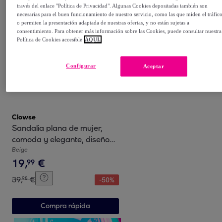
través del enlace "Política de Privacidad". Algunas Cookies depositadas también son
Compra rápida
necesarias para el buen funcionamiento de nuestro servicio, como las que miden el tráfic
o permiten la presentación adaptada de nuestras ofertas, y no están sujetas a
consentimiento. Para obtener más información sobre las Cookies, puede consultar nuestra
Política de Cookies accesible
AQUÍ.
Configurar
Aceptar
Clowse
Sandalia plana de mujer,
comoda y elegante, diseño
moderno con material bio
Beige
19
,
€
99
39
,
€
98
-
50
%
Compra rápida