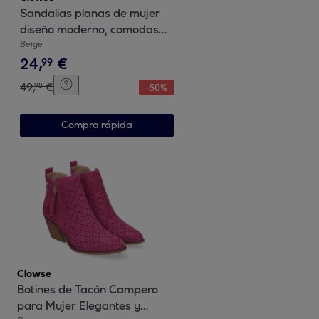
Sandalias planas de mujer
diseño moderno, comodas
con cierre de cierre
Beige
24
,
€
autoadherente y con tiras
99
cruzadas
49
,
€
98
-
50
%
Compra rápida
Clowse
Botines de Tacón Campero
para Mujer Elegantes y