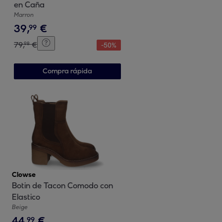
en Caña
Marron
39
,
€
99
79
,
€
98
-
50
%
Compra rápida
Clowse
Botin de Tacon Comodo con
Elastico
Beige
44
,
€
99