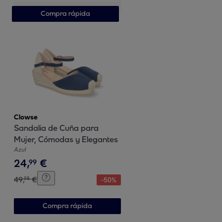
Compra rápida
Clowse
Sandalia de Cuña para
Mujer, Cómodas y Elegantes
Azul
24
,
€
99
49
,
€
98
-
50
%
Compra rápida