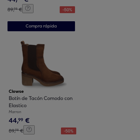
89
,
€
98
-
50
%
Compra rápida
Clowse
Botín de Tacón Comodo con
Elastico
Marron
44
,
€
99
89
,
€
98
-
50
%