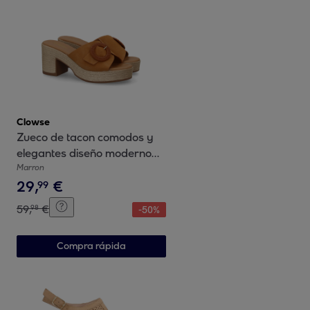
Clowse
Zueco de tacon comodos y
elegantes diseño moderno
con hebilla decorativa
Marron
29
,
€
99
59
,
€
98
-
50
%
Compra rápida