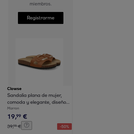
miembros.
Registrarme
Clowse
Sandalia plana de mujer,
comoda y elegante, diseño
moderno con material bio
Marron
19
,
€
99
39
,
€
98
-
50
%