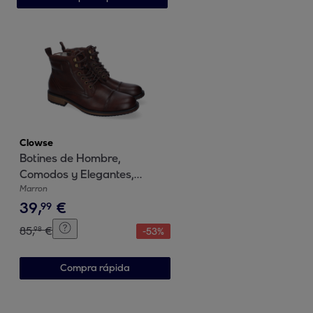
Clowse
Botines de Hombre,
Comodos y Elegantes,
Diseño Clasico con Punta
Marron
39
,
€
Redonda
99
85
,
€
98
-
53
%
Compra rápida