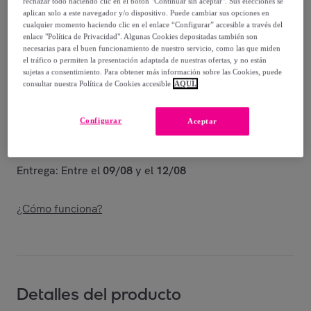
rechazar todo haciendo clic en el botón "Continuar sin aceptar". Sus elecciones se
-
50
%
aplican solo a este navegador y/o dispositivo. Puede cambiar sus opciones en
cualquier momento haciendo clic en el enlace “Configurar” accesible a través del
Vendido por
Shoes and Blues
enlace "Política de Privacidad". Algunas Cookies depositadas también son
necesarias para el buen funcionamiento de nuestro servicio, como las que miden
el tráfico o permiten la presentación adaptada de nuestras ofertas, y no están
sujetas a consentimiento. Para obtener más información sobre las Cookies, puede
consultar nuestra Política de Cookies accesible
AQUÍ.
Entrega
Configurar
Aceptar
Envío gratis
Entrega: Entre el
09/08
y el
12/08
¿Cómo funciona?
Detalles del producto