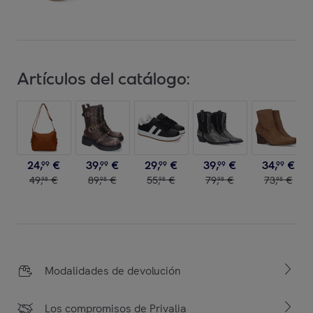
Artículos del catálogo:
24
,
€
39
,
€
29
,
€
39
,
€
34
,
€
99
99
99
99
99
49
,
€
89
,
€
55
,
€
79
,
€
73
,
€
98
98
98
98
98
Modalidades de devolución
Los compromisos de Privalia