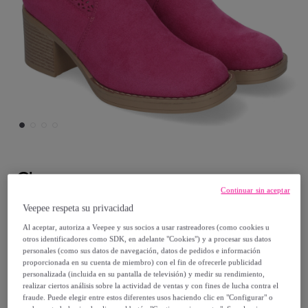
Clowse
Continuar sin aceptar
Botines de Mujer Elegantes y Comodos con
Veepee respeta su privacidad
Tacón Ancho
Al aceptar, autoriza a Veepee y sus socios a usar rastreadores (como cookies u
otros identificadores como SDK, en adelante "Cookies") y a procesar sus datos
personales (como sus datos de navegación, datos de pedidos e información
34
,
€
99
proporcionada en su cuenta de miembro) con el fin de ofrecerle publicidad
personalizada (incluida en su pantalla de televisión) y medir su rendimiento,
realizar ciertos análisis sobre la actividad de ventas y con fines de lucha contra el
69
,
€
98
fraude. Puede elegir entre estos diferentes usos haciendo clic en "Configurar" o