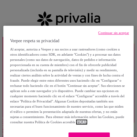
Continuar sin aceptar
Veepee respeta su privacidad
Al aceptar, autoriza a Veepee y sus socios a usar rastreadores (como cookies u
otros identificadores como SDK, en adelante "Cookies") y a procesar sus datos
personales (como sus datos de navegación, datos de pedidos e información
proporcionada en su cuenta de miembro) con el fin de ofrecerle publicidad
personalizada (incluida en su pantalla de televisión) y medir su rendimiento,
realizar ciertos análisis sobre la actividad de ventas y con fines de lucha contra el
fraude. Puede elegir entre estos diferentes usos haciendo clic en "Configurar" o
rechazar todo haciendo clic en el botón "Continuar sin aceptar". Sus elecciones se
aplican solo a este navegador y/o dispositivo. Puede cambiar sus opciones en
cualquier momento haciendo clic en el enlace “Configurar” accesible a través del
enlace "Política de Privacidad". Algunas Cookies depositadas también son
necesarias para el buen funcionamiento de nuestro servicio, como las que miden
el tráfico o permiten la presentación adaptada de nuestras ofertas, y no están
sujetas a consentimiento. Para obtener más información sobre las Cookies, puede
consultar nuestra Política de Cookies accesible
AQUÍ.