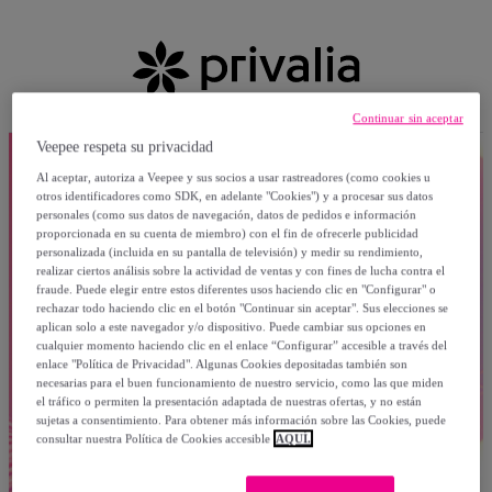
Continuar sin aceptar
Veepee respeta su privacidad
Al aceptar, autoriza a Veepee y sus socios a usar rastreadores (como cookies u
otros identificadores como SDK, en adelante "Cookies") y a procesar sus datos
personales (como sus datos de navegación, datos de pedidos e información
proporcionada en su cuenta de miembro) con el fin de ofrecerle publicidad
personalizada (incluida en su pantalla de televisión) y medir su rendimiento,
realizar ciertos análisis sobre la actividad de ventas y con fines de lucha contra el
fraude. Puede elegir entre estos diferentes usos haciendo clic en "Configurar" o
rechazar todo haciendo clic en el botón "Continuar sin aceptar". Sus elecciones se
aplican solo a este navegador y/o dispositivo. Puede cambiar sus opciones en
cualquier momento haciendo clic en el enlace “Configurar” accesible a través del
enlace "Política de Privacidad". Algunas Cookies depositadas también son
necesarias para el buen funcionamiento de nuestro servicio, como las que miden
el tráfico o permiten la presentación adaptada de nuestras ofertas, y no están
sujetas a consentimiento. Para obtener más información sobre las Cookies, puede
consultar nuestra Política de Cookies accesible
AQUÍ.