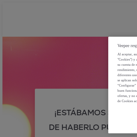
Veepee resp
Al aceptar, a
"Cookies") y 
su cuenta de 
rendimiento, r
diferentes us
se aplican so
“Configurar” 
buen funciona
ofertas, y no
de Cookies ac
¡ESTÁBAMOS SEGUR
DE HABERLO PUESTO