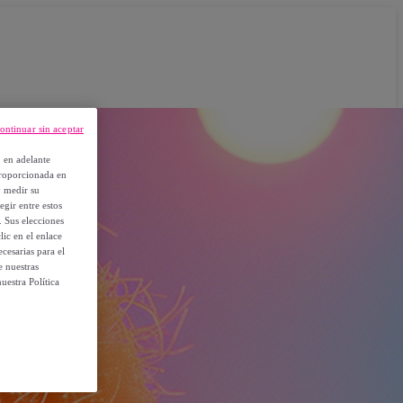
ontinuar sin aceptar
, en adelante
proporcionada en
y medir su
egir entre estos
. Sus elecciones
ic en el enlace
cesarias para el
e nuestras
uestra Política