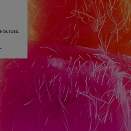
e buscas.
.