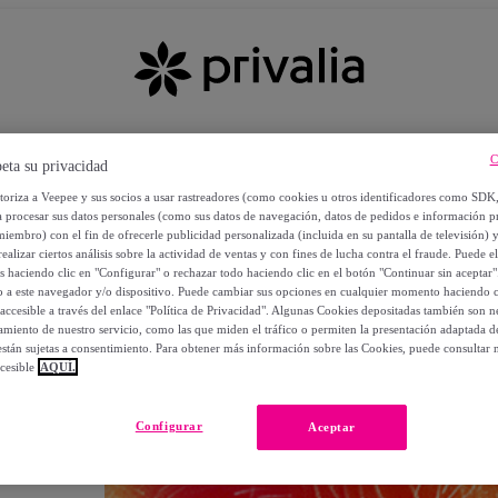
C
eta su privacidad
utoriza a Veepee y sus socios a usar rastreadores (como cookies u otros identificadores como SDK
a procesar sus datos personales (como sus datos de navegación, datos de pedidos e información 
miembro) con el fin de ofrecerle publicidad personalizada (incluida en su pantalla de televisión) 
ealizar ciertos análisis sobre la actividad de ventas y con fines de lucha contra el fraude. Puede el
os haciendo clic en "Configurar" o rechazar todo haciendo clic en el botón "Continuar sin aceptar"
lo a este navegador y/o dispositivo. Puede cambiar sus opciones en cualquier momento haciendo cl
accesible a través del enlace "Política de Privacidad". Algunas Cookies depositadas también son ne
miento de nuestro servicio, como las que miden el tráfico o permiten la presentación adaptada d
 están sujetas a consentimiento. Para obtener más información sobre las Cookies, puede consultar n
cesible
AQUÍ.
OS
Configurar
Aceptar
 POR