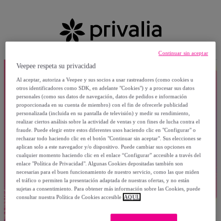
Continuar sin aceptar
Veepee respeta su privacidad
Al aceptar, autoriza a Veepee y sus socios a usar rastreadores (como cookies u
otros identificadores como SDK, en adelante "Cookies") y a procesar sus datos
personales (como sus datos de navegación, datos de pedidos e información
proporcionada en su cuenta de miembro) con el fin de ofrecerle publicidad
personalizada (incluida en su pantalla de televisión) y medir su rendimiento,
realizar ciertos análisis sobre la actividad de ventas y con fines de lucha contra el
fraude. Puede elegir entre estos diferentes usos haciendo clic en "Configurar" o
rechazar todo haciendo clic en el botón "Continuar sin aceptar". Sus elecciones se
aplican solo a este navegador y/o dispositivo. Puede cambiar sus opciones en
cualquier momento haciendo clic en el enlace “Configurar” accesible a través del
enlace "Política de Privacidad". Algunas Cookies depositadas también son
necesarias para el buen funcionamiento de nuestro servicio, como las que miden
el tráfico o permiten la presentación adaptada de nuestras ofertas, y no están
sujetas a consentimiento. Para obtener más información sobre las Cookies, puede
consultar nuestra Política de Cookies accesible
AQUÍ.