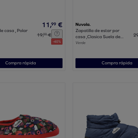
11
,
€
99
Nuvola.
de casa , Polar
Zapatilla de estar por
19
,
€
2
99
casa ,Clasica Suela de
-
40
%
Goma.
Verde
Compra rápida
Compra rápida