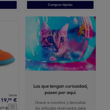
Compra rápida
Los que tengan curiosidad,
pasen por aquí.
Desde
19
,
€
99
Únase a nosotros y descubra
9
,
€
los artículos reservados para
99