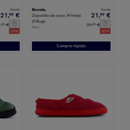
Desde
Nuvola.
Desde
21
,
€
21
,
€
99
99
Zapatilla de casa ,Printed
21 Bugs
1
,
€
31
,
€
99
99
Azul
-
31
%
-
31
%
Compra rápida