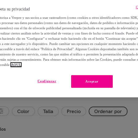
C
eta su privacidad
utoriza a Veepee y sus socios a usar rastreadores (como cookies u otros identificadores como SDK
a procesar sus datos personales (como sus datos de navegación, datos de pedidos e información 
miembro) con el fin de ofrecerle publicidad personalizada (incluida en su pantalla de televisión) 
ealizar ciertos análisis sobre la actividad de ventas y con fines de lucha contra el fraude. Puede el
os haciendo clic en "Configurar" o rechazar todo haciendo clic en el botón "Continuar sin aceptar"
lo a este navegador y/o dispositivo. Puede cambiar sus opciones en cualquier momento haciendo cl
accesible a través del enlace "Política de Privacidad". Algunas Cookies depositadas también son ne
miento de nuestro servicio, como las que miden el tráfico o permiten la presentación adaptada d
 están sujetas a consentimiento. Para obtener más información sobre las Cookies, puede consultar n
cesible
AQUÍ.
Configurar
Aceptar
Color
Talla
Precio
Ordenar por
los