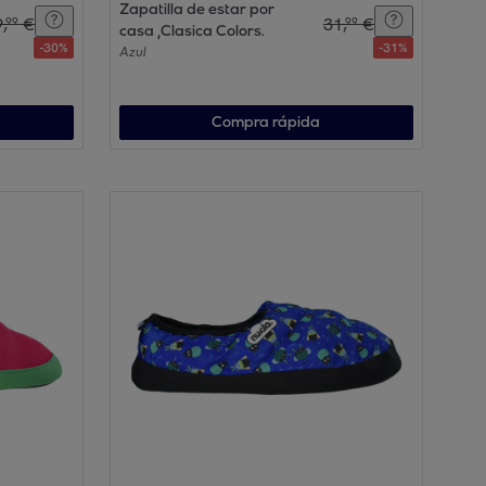
Zapatilla de estar por
9
,
€
31
,
€
99
99
casa ,Clasica Colors.
-
30
%
-
31
%
Azul
Compra rápida