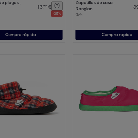
e playas ,
Zapatillas de casa ,
13
,
€
3
99
Ranglan
-
35
%
Gris
Compra rápida
Compra rápida