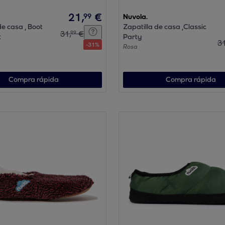
21
,
€
99
Nuvola.
de casa , Boot
Zapatilla de casa ,Classic
31
,
€
99
t
Party
3
-
31
%
Rosa
Compra rápida
Compra rápida