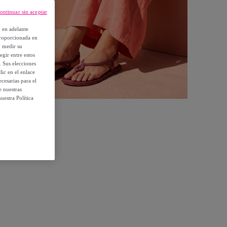
ontinuar sin aceptar
, en adelante
proporcionada en
y medir su
egir entre estos
. Sus elecciones
ic en el enlace
cesarias para el
e nuestras
uestra Política