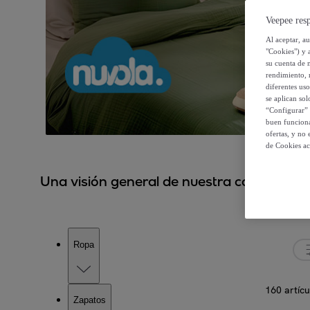
Veepee resp
Al aceptar, a
"Cookies") y 
su cuenta de 
rendimiento, r
diferentes us
se aplican so
“Configurar” 
buen funciona
ofertas, y no
de Cookies ac
Una visión general de nuestra colección.
Ropa
160 artícu
Zapatos