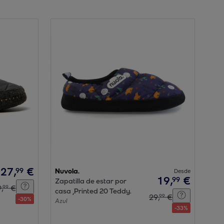
27
,
€
99
Nuvola.
Desde
19
,
€
99
Zapatilla de estar por
9
,
€
99
casa ,Printed 20 Teddy.
29
,
€
99
-
30
%
Azul
-
33
%