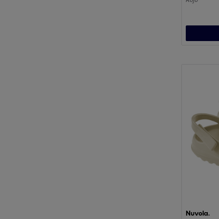
Goma.
Rojo
Nuvola.