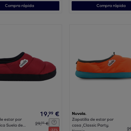
Compra rápida
Compra rápida
19
,
€
99
Nuvola.
de estar por
Zapatilla de estar por
29
,
€
99
ica Suela de
casa ,Classic Party.
2
-
33
%