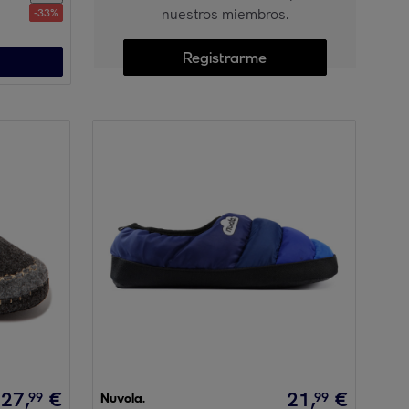
nuestros miembros.
-
33
%
Registrarme
27
,
€
21
,
€
99
99
Nuvola.