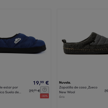
19
,
€
99
Nuvola.
de estar por
Zapatilla de casa ,Zueco
29
,
€
3
99
ica Suela de
New Wool
-
33
%
Gris