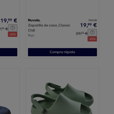
19
,
€
99
Nuvola.
Desde
19
,
€
99
Zapatilla de casa ,Classic
9
,
€
99
Chill
29
,
€
99
-
33
%
Rojo
-
33
%
Compra rápida