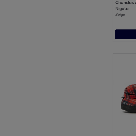
Chanclas d
Nigata
Beige