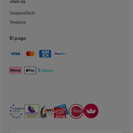
Join us
VeepeeTech
Veepee
El pago