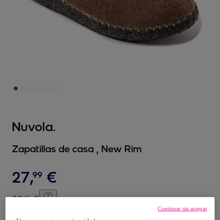
Nuvola.
Zapatillas de casa , New Rim
27
,
€
99
39
,
€
99
-
30
%
Continuar sin aceptar