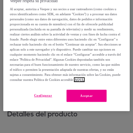
Veepee respeta su privacidad
Vendido por
BRASILERAS GROUP
Al aceptar, autoriza a Veepee y sus socios a usar rastreadores (como cookies u
otros identificadores como SDK, en adelante "Cookies") y a procesar sus datos
personales (como sus datos de navegación, datos de pedidos e información
proporcionada en su cuenta de miembro) con el fin de ofrecerle publicidad
personalizada (incluida en su pantalla de televisión) y medir su rendimiento,
realizar ciertos análisis sobre la actividad de ventas y con fines de lucha contra el
Entrega
fraude. Puede elegir entre estos diferentes usos haciendo clic en "Configurar" o
rechazar todo haciendo clic en el botón "Continuar sin aceptar". Sus elecciones se
Entrega desde
3,99 €
aplican solo a este navegador y/o dispositivo. Puede cambiar sus opciones en
cualquier momento haciendo clic en el enlace “Configurar” accesible a través del
enlace "Política de Privacidad". Algunas Cookies depositadas también son
Entrega: Entre el
11/08
y el
14/08
necesarias para el buen funcionamiento de nuestro servicio, como las que miden
el tráfico o permiten la presentación adaptada de nuestras ofertas, y no están
sujetas a consentimiento. Para obtener más información sobre las Cookies, puede
¿Cómo funciona?
consultar nuestra Política de Cookies accesible
AQUÍ.
Configurar
Aceptar
Detalles del producto