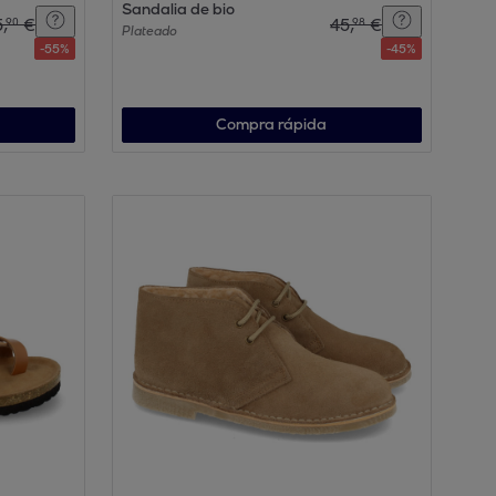
Sandalia de bio
5
,
€
45
,
€
90
98
Plateado
-
55
%
-
45
%
Compra rápida