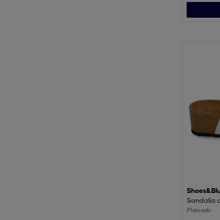
Shoes&Bl
Sandalia d
Plateado