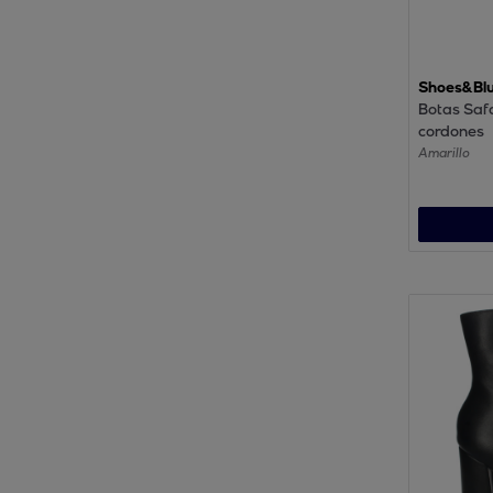
Shoes&Bl
Botas Safa
cordones
Amarillo