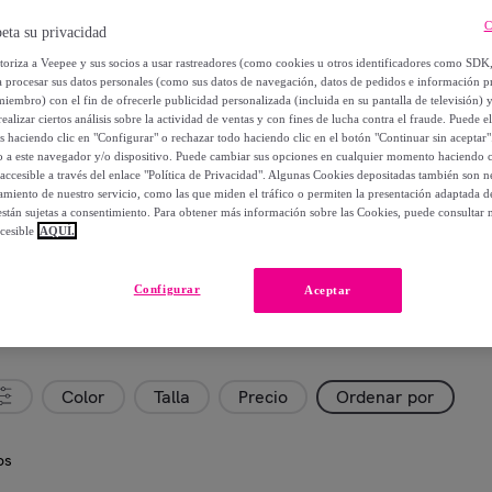
C
eta su privacidad
utoriza a Veepee y sus socios a usar rastreadores (como cookies u otros identificadores como SDK
a procesar sus datos personales (como sus datos de navegación, datos de pedidos e información 
miembro) con el fin de ofrecerle publicidad personalizada (incluida en su pantalla de televisión) 
ealizar ciertos análisis sobre la actividad de ventas y con fines de lucha contra el fraude. Puede el
os haciendo clic en "Configurar" o rechazar todo haciendo clic en el botón "Continuar sin aceptar"
lo a este navegador y/o dispositivo. Puede cambiar sus opciones en cualquier momento haciendo cl
accesible a través del enlace "Política de Privacidad". Algunas Cookies depositadas también son ne
miento de nuestro servicio, como las que miden el tráfico o permiten la presentación adaptada d
 están sujetas a consentimiento. Para obtener más información sobre las Cookies, puede consultar n
cesible
AQUÍ.
Configurar
Aceptar
Color
Talla
Precio
Ordenar por
os