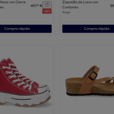
Plana con Cierre
Zapatilla de Lona con
49
,
€
5
98
es
Cordones
-
60
%
Beige
Compra rápida
Compra rápida