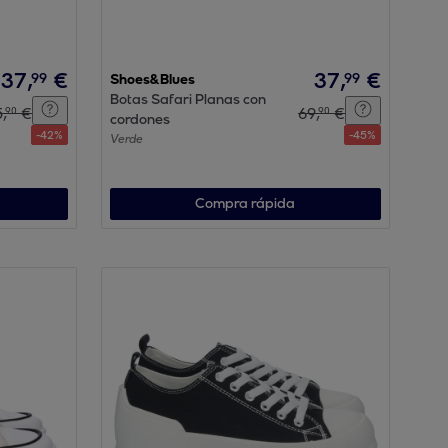
37
,
€
37
,
€
99
99
Shoes&Blues
Botas Safari Planas con
5
,
€
69
,
€
90
90
cordones
-
42
%
-
45
%
Verde
Compra rápida