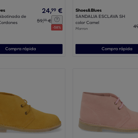
24
,
€
99
ues
Shoes&Blues
 Abotinada de
SANDALIA ESCLAVA SH
59
,
€
98
Cordones
color Camel
4
-
58
%
Marron
Compra rápida
Compra rápida