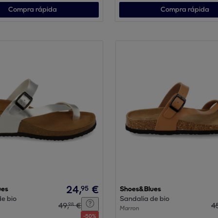
Compra rápida
Compra rápida
24
,
€
95
ues
Shoes&Blues
e bio
Sandalia de bio
49
,
€
4
98
Marron
-
50
%