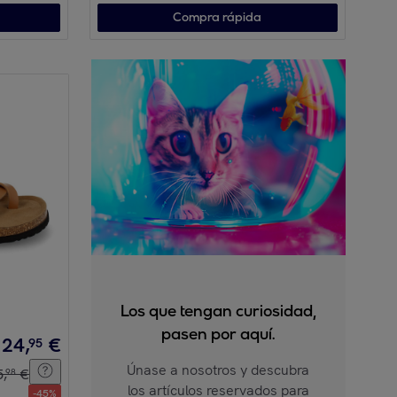
Compra rápida
Los que tengan curiosidad,
pasen por aquí.
24
,
€
95
Únase a nosotros y descubra
5
,
€
98
los artículos reservados para
-
45
%