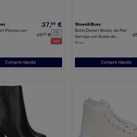
37
,
€
99
ues
Shoes&Blues
ri Planas con
Botin Desert Boots, de Piel
69
,
€
6
90
Serraje con Suele de
-
45
%
Crepé
Rosa
Compra rápida
Compra rápida