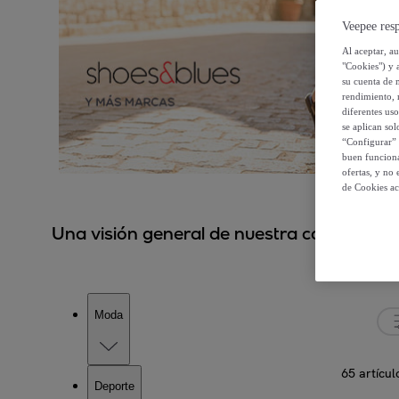
Veepee resp
Al aceptar, a
"Cookies") y 
su cuenta de 
rendimiento, r
diferentes us
se aplican so
“Configurar” 
buen funciona
ofertas, y no
de Cookies ac
Una visión general de nuestra colección.
Moda
65 artícul
Deporte