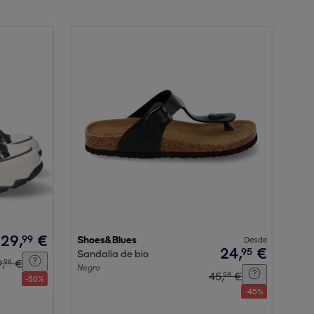
29
,
€
99
Shoes&Blues
Desde
24
,
€
95
Sandalia de bio
9
,
€
98
Negro
45
,
€
98
-
50
%
-
45
%