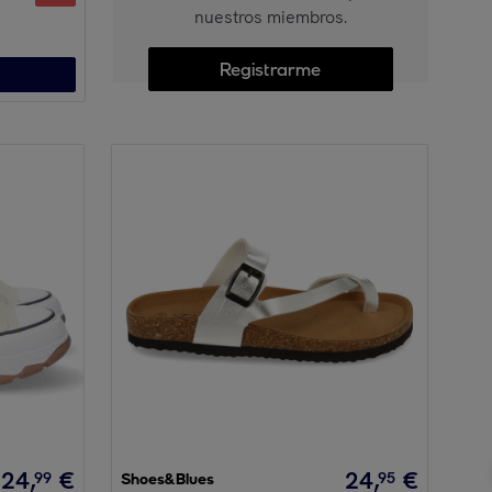
nuestros miembros.
Registrarme
24
,
€
24
,
€
99
95
Shoes&Blues