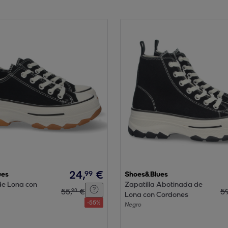
24
,
€
99
ues
Shoes&Blues
de Lona con
Zapatilla Abotinada de
55
,
€
5
90
Lona con Cordones
-
55
%
Negro