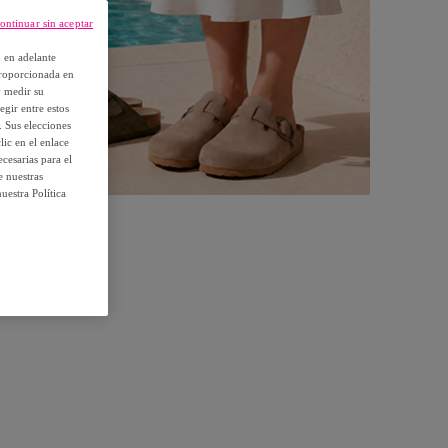
ontinuar sin aceptar
, en adelante
proporcionada en
y medir su
egir entre estos
. Sus elecciones
ic en el enlace
cesarias para el
e nuestras
uestra Política