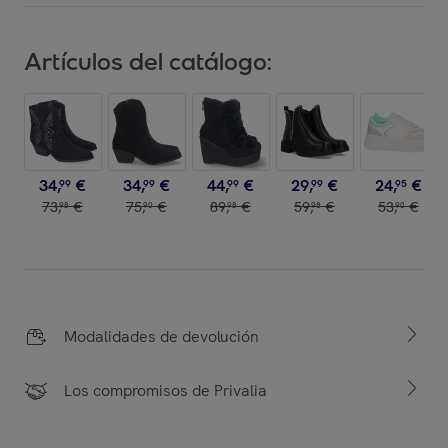
Artículos del catálogo:
34
,
€
34
,
€
44
,
€
29
,
€
24
,
€
99
99
99
99
95
73
,
€
75
,
€
89
,
€
59
,
€
53
,
€
98
90
98
98
90
Modalidades de devolución
Los compromisos de Privalia