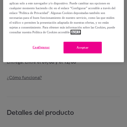
aplican solo a este navegador y/o dispositivo. Puede cambiar sus opciones en
Vendido por
Shoes and Blues
cualquier momento haciendo clic en el enlace “Configurar” accesible a través del
enlace "Política de Privacidad". Algunas Cookies depositadas también son
necesarias para el buen funcionamiento de nuestro servicio, como las que miden
el tráfico o permiten la presentación adaptada de nuestras ofertas, y no están
sujetas a consentimiento. Para obtener más información sobre las Cookies, puede
consultar nuestra Política de Cookies accesible
AQUÍ.
Entrega
Envío gratis
Configurar
Aceptar
Entrega: Entre el
09/08
y el
12/08
¿Cómo funciona?
Detalles del producto