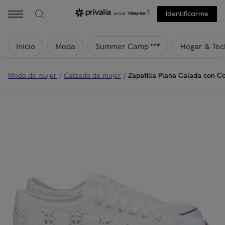
Identificarme
Inicio
Moda
Hogar & Tec
new
Summer Camp
Moda de mujer
/
Calzado de mujer
/
Zapatilla Plana Calada con C