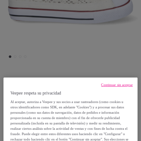
Shoes&Blues
Continuar sin aceptar
Veepee respeta su privacidad
Zapatilla Plana Calada con Cordones
Al aceptar, autoriza a Veepee y sus socios a usar rastreadores (como cookies u
otros identificadores como SDK, en adelante "Cookies") y a procesar sus datos
24
,
€
99
personales (como sus datos de navegación, datos de pedidos e información
proporcionada en su cuenta de miembro) con el fin de ofrecerle publicidad
personalizada (incluida en su pantalla de televisión) y medir su rendimiento,
49
,
€
98
realizar ciertos análisis sobre la actividad de ventas y con fines de lucha contra el
-
50
%
fraude. Puede elegir entre estos diferentes usos haciendo clic en "Configurar" o
rechazar todo haciendo clic en el botón "Continuar sin aceptar". Sus elecciones se