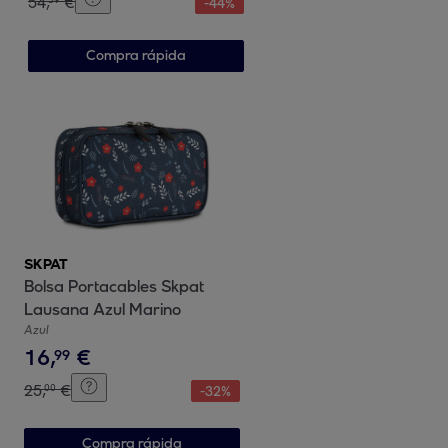
54
,
€
-
44
%
Compra rápida
SKPAT
Bolsa Portacables Skpat
Lausana Azul Marino
Azul
16
,
€
99
25
,
€
00
-
32
%
Compra rápida