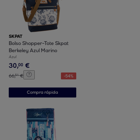
SKPAT
Bolso Shopper-Tote Skpat
Berkeley Azul Marino
Azul
30
,
€
00
66
,
€
51
-
54
%
Compra rápida