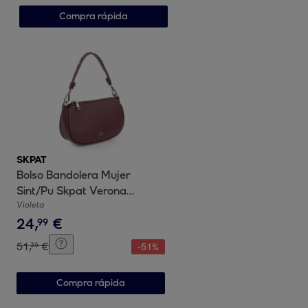
Compra rápida
SKPAT
Bolso Bandolera Mujer
Sint/Pu Skpat Verona
Morado
Violeta
24
,
€
99
51
,
€
36
-
51
%
Compra rápida