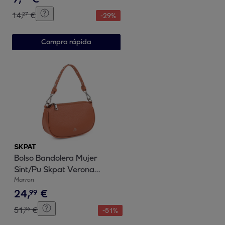
14
,
€
27
-
29
%
Compra rápida
SKPAT
Bolso Bandolera Mujer
Sint/Pu Skpat Verona
Marron
Marron
24
,
€
99
51
,
€
36
-
51
%