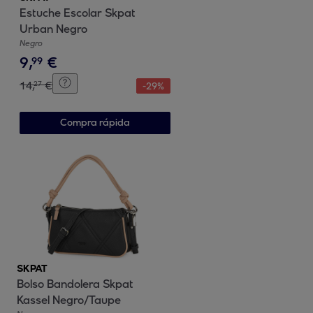
Estuche Escolar Skpat
Urban Negro
Negro
9
,
€
99
14
,
€
27
-
29
%
Compra rápida
SKPAT
Bolso Bandolera Skpat
Kassel Negro/Taupe