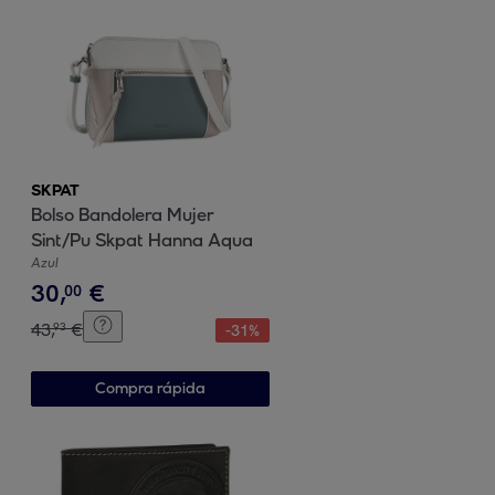
SKPAT
Bolso Bandolera Mujer
Sint/Pu Skpat Hanna Aqua
Azul
30
,
€
00
43
,
€
93
-
31
%
Compra rápida