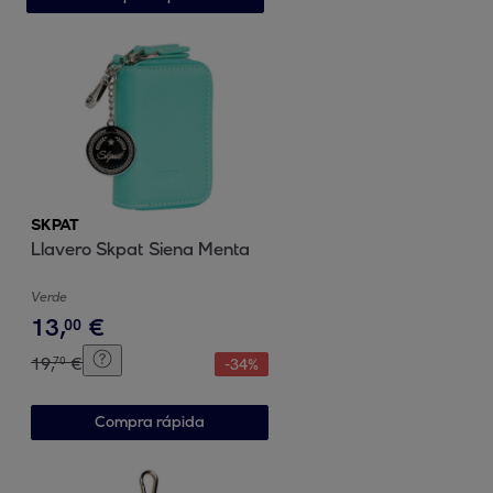
SKPAT
Llavero Skpat Siena Menta
Verde
13
,
€
00
19
,
€
70
-
34
%
Compra rápida