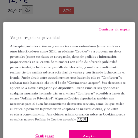
14
,
€
24
,
€
09
-
37
%
Compra rápida
Continuar sin aceptar
Veepee respeta su privacidad
Al aceptar, autoriza a Veepee y sus socios a usar rastreadores (como cookies u
otros identificadores como SDK, en adelante "Cookies") y a procesar sus datos
personales (como sus datos de navegación, datos de pedidos e información
proporcionada en su cuenta de miembro) con el fin de ofrecerle publicidad
personalizada (incluida en su pantalla de televisión) y medir su rendimiento,
realizar ciertos análisis sobre la actividad de ventas y con fines de lucha contra el
fraude. Puede elegir entre estos diferentes usos haciendo clic en "Configurar" o
rechazar todo haciendo clic en el botón "Continuar sin aceptar". Sus elecciones se
aplican solo a este navegador y/o dispositivo. Puede cambiar sus opciones en
SKPAT
cualquier momento haciendo clic en el enlace “Configurar” accesible a través del
Bolso Mochila Mujer Skpat
enlace "Política de Privacidad". Algunas Cookies depositadas también son
necesarias para el buen funcionamiento de nuestro servicio, como las que miden
Viena Kaki
el tráfico o permiten la presentación adaptada de nuestras ofertas, y no están
Verde
sujetas a consentimiento. Para obtener más información sobre las Cookies, puede
32
,
€
98
consultar nuestra Política de Cookies accesible
AQUÍ.
66
,
€
51
-
50
%
Configurar
Aceptar