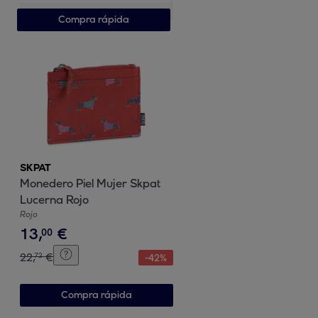
Compra rápida
SKPAT
Monedero Piel Mujer Skpat
Lucerna Rojo
Rojo
13
,
€
00
22
,
€
72
-
42
%
Compra rápida