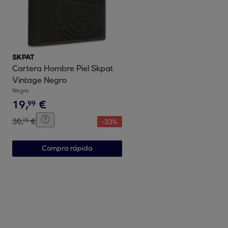
SKPAT
Cartera Hombre Piel Skpat
Vintage Negro
Negro
19
,
€
99
30
,
€
15
-
33
%
Compra rápida