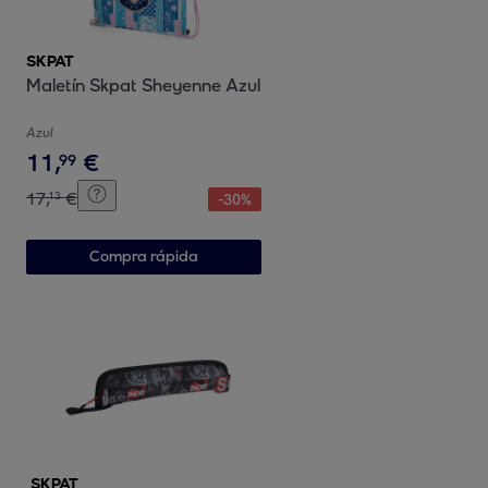
SKPAT
Maletín Skpat Sheyenne Azul
Azul
11
,
€
99
17
,
€
13
-
30
%
Compra rápida
SKPAT