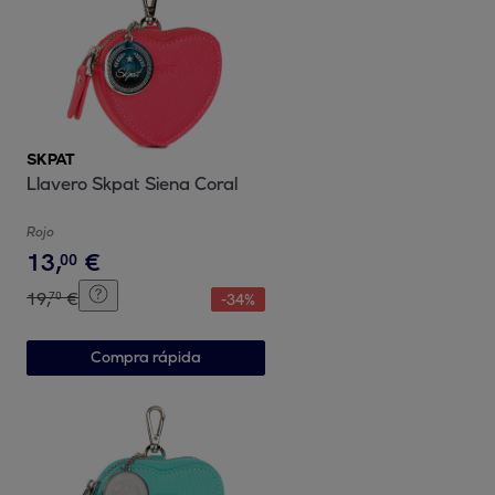
SKPAT
Llavero Skpat Siena Coral
Rojo
13
,
€
00
19
,
€
70
-
34
%
Compra rápida