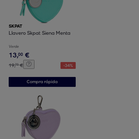
SKPAT
Llavero Skpat Siena Menta
Verde
13
,
€
00
19
,
€
70
-
34
%
Compra rápida