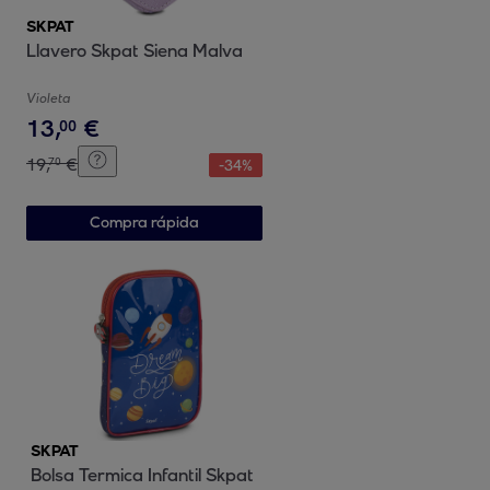
SKPAT
Llavero Skpat Siena Malva
Violeta
13
,
€
00
19
,
€
70
-
34
%
Compra rápida
SKPAT
Bolsa Termica Infantil Skpat