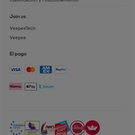
Join us
VeepeeTech
Veepee
El pago