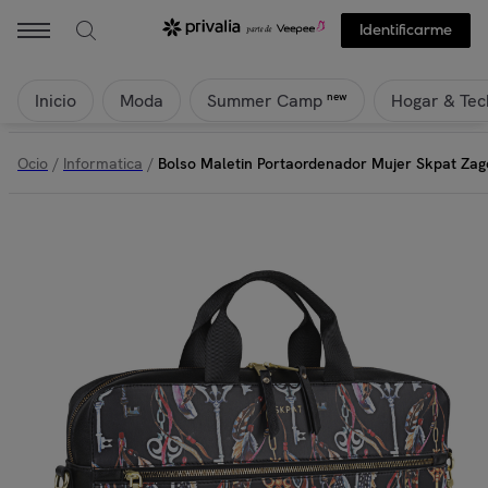
Identificarme
Inicio
Moda
Hogar & Tec
new
Summer Camp
Ocio
/
Informatica
/
Bolso Maletin Portaordenador Mujer Skpat Zag