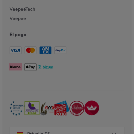
VeepeeTech
Veepee
El pago
Privalia ES