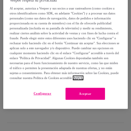
Veepee respeta su privacidad
Al aceptar, autoriza a Veepee y sus socios a usar rastreadores (como cookies u
90
,
€
75
otros identificadores como SDK, en adelante "Cookies") y a procesar sus datos
-
66
%
personales (como sus datos de navegación, datos de pedidos e información
proporcionada en su cuenta de miembro) con el fin de ofrecerle publicidad
Vendido por
TOP MALETAS
personalizada (incluida en su pantalla de televisión) y medir su rendimiento,
realizar ciertos análisis sobre la actividad de ventas y con fines de lucha contra el
fraude. Puede elegir entre estos diferentes usos haciendo clic en "Configurar" o
rechazar todo haciendo clic en el botón "Continuar sin aceptar". Sus elecciones se
aplican solo a este navegador y/o dispositivo. Puede cambiar sus opciones en
cualquier momento haciendo clic en el enlace “Configurar” accesible a través del
Entrega
enlace "Política de Privacidad". Algunas Cookies depositadas también son
necesarias para el buen funcionamiento de nuestro servicio, como las que miden
el tráfico o permiten la presentación adaptada de nuestras ofertas, y no están
Envío gratis
sujetas a consentimiento. Para obtener más información sobre las Cookies, puede
consultar nuestra Política de Cookies accesible
AQUÍ.
Entrega: Entre el
12/08
y el
15/08
Configurar
Aceptar
¿Cómo funciona?