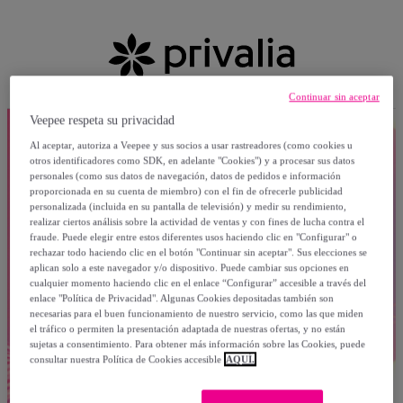
Continuar sin aceptar
Veepee respeta su privacidad
Al aceptar, autoriza a Veepee y sus socios a usar rastreadores (como cookies u
otros identificadores como SDK, en adelante "Cookies") y a procesar sus datos
personales (como sus datos de navegación, datos de pedidos e información
proporcionada en su cuenta de miembro) con el fin de ofrecerle publicidad
personalizada (incluida en su pantalla de televisión) y medir su rendimiento,
realizar ciertos análisis sobre la actividad de ventas y con fines de lucha contra el
fraude. Puede elegir entre estos diferentes usos haciendo clic en "Configurar" o
rechazar todo haciendo clic en el botón "Continuar sin aceptar". Sus elecciones se
aplican solo a este navegador y/o dispositivo. Puede cambiar sus opciones en
cualquier momento haciendo clic en el enlace “Configurar” accesible a través del
enlace "Política de Privacidad". Algunas Cookies depositadas también son
necesarias para el buen funcionamiento de nuestro servicio, como las que miden
el tráfico o permiten la presentación adaptada de nuestras ofertas, y no están
sujetas a consentimiento. Para obtener más información sobre las Cookies, puede
consultar nuestra Política de Cookies accesible
AQUÍ.