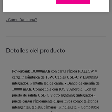
Entrega: Entre el
14/08
y el
17/08
¿Cómo funciona?
Detalles del producto
Powerbank 10.000mAh con carga rápida PD22,5W y
carga inalámbrica de 15W. Cables USB-C y Lightning
integrados. Pantalla led de carga. • Banco de energía de
10000 mAh. Compatible con IOS y Android. Con un
puerto de salida USB C y otro lightning (integrados),
puede cargar rápidamente dispositivos como: teléfonos
inteligentes, tablets, cámaras, Kindles,etc. • Compatible