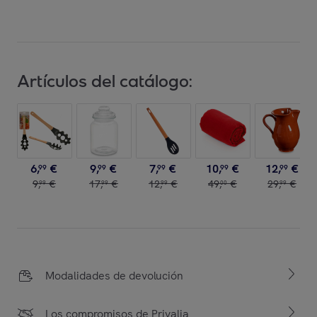
Artículos del catálogo:
6
,
€
9
,
€
7
,
€
10
,
€
12
,
€
99
99
99
99
99
9
,
€
17
,
€
12
,
€
49
,
€
29
,
€
99
99
99
00
99
Modalidades de devolución
Los compromisos de Privalia