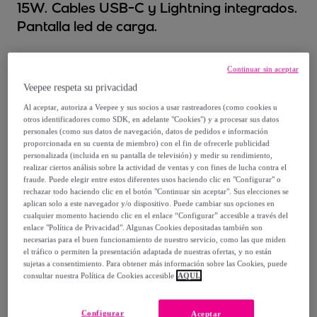
15W. Cables USB-C y Lightning integrados.
Pantalla led de carga.
42
,
€
99
Continuar sin aceptar
Veepee respeta su privacidad
119
,
€
99
Al aceptar, autoriza a Veepee y sus socios a usar rastreadores (como cookies u
-
64
%
otros identificadores como SDK, en adelante "Cookies") y a procesar sus datos
personales (como sus datos de navegación, datos de pedidos e información
proporcionada en su cuenta de miembro) con el fin de ofrecerle publicidad
Posible recogida de tu antiguo producto
ver condiciones
,
personalizada (incluida en su pantalla de televisión) y medir su rendimiento,
realizar ciertos análisis sobre la actividad de ventas y con fines de lucha contra el
fraude. Puede elegir entre estos diferentes usos haciendo clic en "Configurar" o
Vendido por
EMPRENDIMIENTOS URBANOS
rechazar todo haciendo clic en el botón "Continuar sin aceptar". Sus elecciones se
aplican solo a este navegador y/o dispositivo. Puede cambiar sus opciones en
cualquier momento haciendo clic en el enlace “Configurar” accesible a través del
enlace "Política de Privacidad". Algunas Cookies depositadas también son
necesarias para el buen funcionamiento de nuestro servicio, como las que miden
el tráfico o permiten la presentación adaptada de nuestras ofertas, y no están
Entrega
sujetas a consentimiento. Para obtener más información sobre las Cookies, puede
consultar nuestra Política de Cookies accesible
AQUÍ.
Envío gratis
Configurar
Aceptar