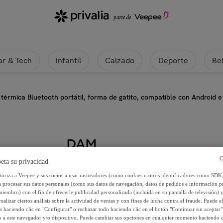
r & Tech
Infantil
Calzado
Deporte
Be
térmica Bluetooth portátil, forma de gatito, compatible con Android e
DAM
C
eta su privacidad
DAM Mini impresora térmica Blueto
utoriza a Veepee y sus socios a usar rastreadores (como cookies u otros identificadores como SDK
compatible con Android e iOS. 20
a procesar sus datos personales (como sus datos de navegación, datos de pedidos e información 
miembro) con el fin de ofrecerle publicidad personalizada (incluida en su pantalla de televisión) 
ealizar ciertos análisis sobre la actividad de ventas y con fines de lucha contra el fraude. Puede el
42
,
€
99
os haciendo clic en "Configurar" o rechazar todo haciendo clic en el botón "Continuar sin aceptar"
lo a este navegador y/o dispositivo. Puede cambiar sus opciones en cualquier momento haciendo cl