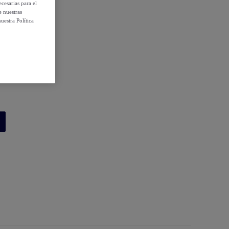
cesarias para el
e nuestras
uestra Política
 condiciones