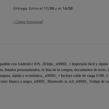
Entrega: Entre el
11/08
y el
14/08
¿Cómo funciona?
patible con Android e iOS. 203dpi._x000D_ • Impresión fácil y rápida g
, listados personalizados, tu lista de la compra, documentos de texto, l
ón segura, rápida y económica._x000D_ • Incluye cable de carga USB, 
lor: blanco y negro_x000D_ Bluetooth: si, 4.0_x000D_ Voltaje de c