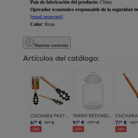
País de fabricación del producto
: China
Operador económico responsable de la seguridad d
[email protected]
Color
: Rosa
Reportar contenido
Artículos del catálogo:
CUCHARA PASTA SURT COLOR aleatorio
TARRO REDONDO LISO TAPA 
CUCHARA 
6
,
€
9
,
€
7
,
€
99
9
,
€
99
17
,
€
99
12
,
99
99
99
-
30
%
-
44
%
-
38
%