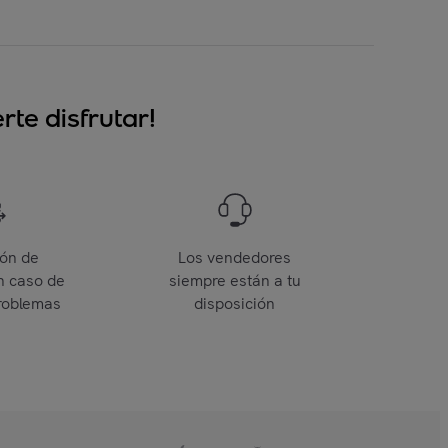
te disfrutar!
ión de
Los vendedores
n caso de
siempre están a tu
roblemas
disposición