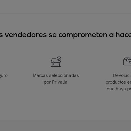
sus vendedores se comprometen a hacer
guro
Marcas seleccionadas
Devoluc
por Privalia
productos e
que haya p