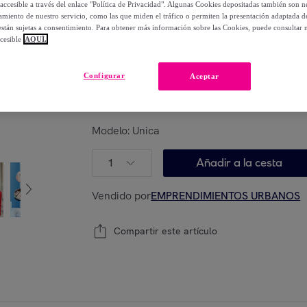
accesible a través del enlace "Política de Privacidad". Algunas Cookies depositadas también son ne
99
,
€
00
miento de nuestro servicio, como las que miden el tráfico o permiten la presentación adaptada d
-
56
%
 están sujetas a consentimiento. Para obtener más información sobre las Cookies, puede consultar n
cesible
AQUÍ.
Posible recogida de tu antiguo producto
ver
,
Configurar
Aceptar
Modelo:
Unica
1
Añadir a la cesta
Vendido por
EMPRENDIMIENTOS URBANOS
Compartir este artículo