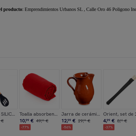
el producto
: Emprendimientos Urbanos SL , Calle Oro 46 Poligono In
CRISTAL 900ML
SILICONA MANGO MADERA DE HAYA 30,5CM
Toalla absorbente Yarg 138x72 cm.
Jarra de cerámica refractaria de
Orient, set de 
10
,
€
12
,
€
4
,
€
€
99
49
,
€
99
29
,
€
99
8
,
€
00
99
00
-
77
%
-
56
%
-
37
%