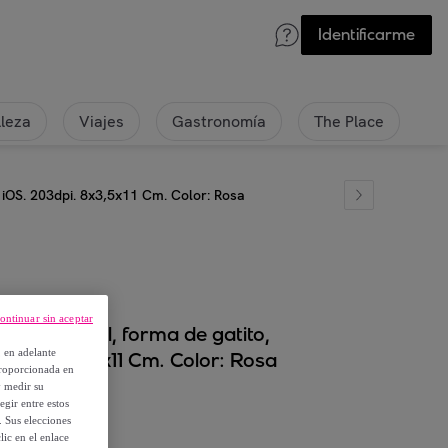
Identificarme
lleza
Viajes
Gastronomía
The Place
 iOS. 203dpi. 8x3,5x11 Cm. Color: Rosa
ontinuar sin aceptar
oth portátil, forma de gatito,
, en adelante
3dpi. 8x3,5x11 Cm. Color: Rosa
proporcionada en
y medir su
egir entre estos
. Sus elecciones
ic en el enlace