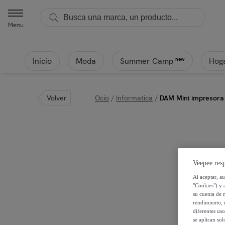
Menu
Inicio
Moda
Hoga
new
Summer Camp
Volver
Ocio
/
Informatica
/
DAM Mini impresora 
Veepee resp
Al aceptar, a
"Cookies") y 
su cuenta de 
rendimiento, r
diferentes us
se aplican so