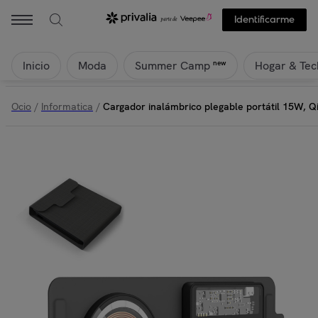
Identificarme
Inicio
Moda
Hogar & Tec
new
Summer Camp
Ocio
/
Informatica
/
Cargador inalámbrico plegable portátil 15W, Q