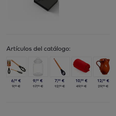
Artículos del catálogo:
6
,
€
9
,
€
7
,
€
10
,
€
12
,
€
99
99
99
99
99
9
,
€
17
,
€
12
,
€
49
,
€
29
,
€
99
99
99
00
99