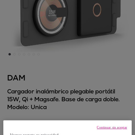
DAM
Cargador inalámbrico plegable portátil
15W, Qi + Magsafe. Base de carga doble.
Modelo:
Unica
50
,
€
99
Continuar sin aceptar