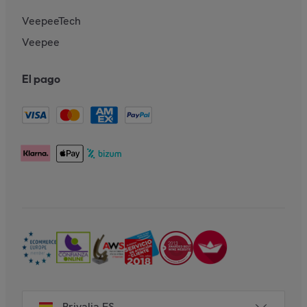
VeepeeTech
Veepee
El pago
Privalia ES