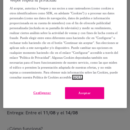
Veepee respeta su privacidad
159
,
€
00
-
67
%
Al aceptar, autoriza a Veepee y sus socios a usar rastreadores (como cookies u
otros identificadores como SDK, en adelante "Cookies") y a procesar sus datos
personales (como sus datos de navegación, datos de pedidos e información
proporcionada en su cuenta de miembro) con el fin de ofrecerle publicidad
Posible recogida de tu antiguo producto
ver condiciones
,
personalizada (incluida en su pantalla de televisión) y medir su rendimiento,
realizar ciertos análisis sobre la actividad de ventas y con fines de lucha contra el
fraude. Puede elegir entre estos diferentes usos haciendo clic en "Configurar" o
Vendido por
EMPRENDIMIENTOS URBANOS
rechazar todo haciendo clic en el botón "Continuar sin aceptar". Sus elecciones se
aplican solo a este navegador y/o dispositivo. Puede cambiar sus opciones en
cualquier momento haciendo clic en el enlace “Configurar” accesible a través del
Están agotándose
enlace "Política de Privacidad". Algunas Cookies depositadas también son
necesarias para el buen funcionamiento de nuestro servicio, como las que miden
el tráfico o permiten la presentación adaptada de nuestras ofertas, y no están
sujetas a consentimiento. Para obtener más información sobre las Cookies, puede
consultar nuestra Política de Cookies accesible
AQUÍ.
Entrega
Configurar
Aceptar
Envío gratis
Entrega: Entre el
11/08
y el
14/08
¿Cómo funciona?