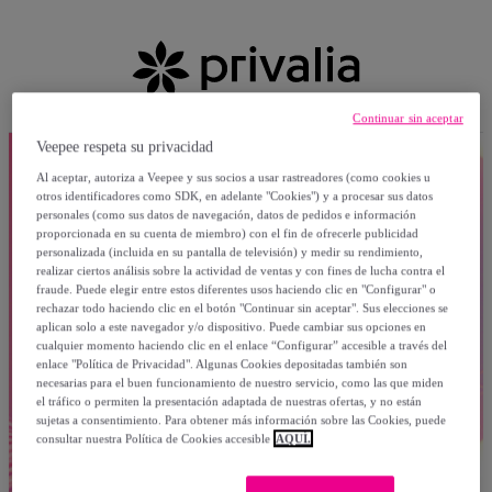
Continuar sin aceptar
Veepee respeta su privacidad
Al aceptar, autoriza a Veepee y sus socios a usar rastreadores (como cookies u
otros identificadores como SDK, en adelante "Cookies") y a procesar sus datos
personales (como sus datos de navegación, datos de pedidos e información
proporcionada en su cuenta de miembro) con el fin de ofrecerle publicidad
personalizada (incluida en su pantalla de televisión) y medir su rendimiento,
realizar ciertos análisis sobre la actividad de ventas y con fines de lucha contra el
fraude. Puede elegir entre estos diferentes usos haciendo clic en "Configurar" o
rechazar todo haciendo clic en el botón "Continuar sin aceptar". Sus elecciones se
aplican solo a este navegador y/o dispositivo. Puede cambiar sus opciones en
cualquier momento haciendo clic en el enlace “Configurar” accesible a través del
enlace "Política de Privacidad". Algunas Cookies depositadas también son
necesarias para el buen funcionamiento de nuestro servicio, como las que miden
el tráfico o permiten la presentación adaptada de nuestras ofertas, y no están
sujetas a consentimiento. Para obtener más información sobre las Cookies, puede
consultar nuestra Política de Cookies accesible
AQUÍ.