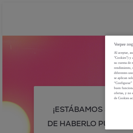
Veepee resp
Al aceptar, a
"Cookies") y 
su cuenta de 
rendimiento, r
diferentes us
se aplican so
“Configurar” 
buen funciona
ofertas, y no
de Cookies ac
¡ESTÁBAMOS SEGUR
DE HABERLO PUESTO