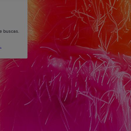
e buscas.
.