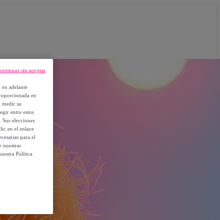
ontinuar sin aceptar
, en adelante
proporcionada en
y medir su
egir entre estos
. Sus elecciones
ic en el enlace
cesarias para el
e nuestras
uestra Política