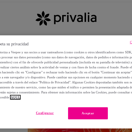
C
eta su privacidad
utoriza a Veepee y sus socios a usar rastreadores (como cookies u otros identificadores como SDK
a procesar sus datos personales (como sus datos de navegación, datos de pedidos e información 
miembro) con el fin de ofrecerle publicidad personalizada (incluida en su pantalla de televisión) 
ealizar ciertos análisis sobre la actividad de ventas y con fines de lucha contra el fraude. Puede el
os haciendo clic en "Configurar" o rechazar todo haciendo clic en el botón "Continuar sin aceptar"
lo a este navegador y/o dispositivo. Puede cambiar sus opciones en cualquier momento haciendo cl
accesible a través del enlace "Política de Privacidad". Algunas Cookies depositadas también son ne
miento de nuestro servicio, como las que miden el tráfico o permiten la presentación adaptada d
 están sujetas a consentimiento. Para obtener más información sobre las Cookies, puede consultar n
cesible
AQUÍ.
OS
Configurar
Aceptar
 POR