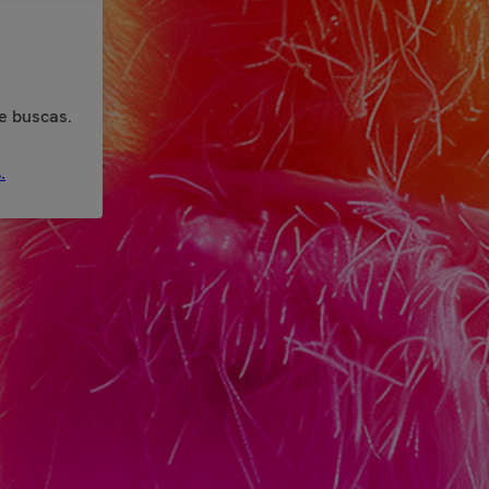
e buscas.
.