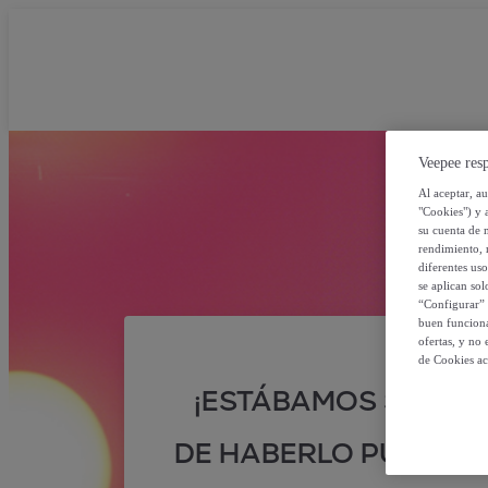
Veepee resp
Al aceptar, a
"Cookies") y 
su cuenta de 
rendimiento, r
diferentes us
se aplican so
“Configurar” 
buen funciona
ofertas, y no
de Cookies ac
¡ESTÁBAMOS SEGUR
DE HABERLO PUESTO