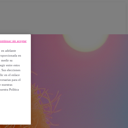
ontinuar sin aceptar
, en adelante
proporcionada en
y medir su
egir entre estos
. Sus elecciones
ic en el enlace
cesarias para el
e nuestras
uestra Política