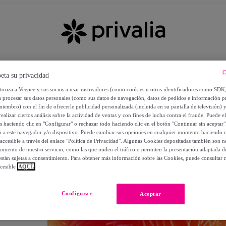
C
eta su privacidad
utoriza a Veepee y sus socios a usar rastreadores (como cookies u otros identificadores como SDK
a procesar sus datos personales (como sus datos de navegación, datos de pedidos e información 
miembro) con el fin de ofrecerle publicidad personalizada (incluida en su pantalla de televisión) 
ealizar ciertos análisis sobre la actividad de ventas y con fines de lucha contra el fraude. Puede el
os haciendo clic en "Configurar" o rechazar todo haciendo clic en el botón "Continuar sin aceptar"
lo a este navegador y/o dispositivo. Puede cambiar sus opciones en cualquier momento haciendo cl
accesible a través del enlace "Política de Privacidad". Algunas Cookies depositadas también son ne
miento de nuestro servicio, como las que miden el tráfico o permiten la presentación adaptada d
 están sujetas a consentimiento. Para obtener más información sobre las Cookies, puede consultar n
cesible
AQUÍ.
OS
Configurar
Aceptar
 POR