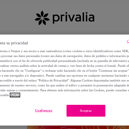
C
eta su privacidad
utoriza a Veepee y sus socios a usar rastreadores (como cookies u otros identificadores como SDK
a procesar sus datos personales (como sus datos de navegación, datos de pedidos e información 
miembro) con el fin de ofrecerle publicidad personalizada (incluida en su pantalla de televisión) 
ealizar ciertos análisis sobre la actividad de ventas y con fines de lucha contra el fraude. Puede el
os haciendo clic en "Configurar" o rechazar todo haciendo clic en el botón "Continuar sin aceptar"
lo a este navegador y/o dispositivo. Puede cambiar sus opciones en cualquier momento haciendo cl
accesible a través del enlace "Política de Privacidad". Algunas Cookies depositadas también son ne
miento de nuestro servicio, como las que miden el tráfico o permiten la presentación adaptada d
 están sujetas a consentimiento. Para obtener más información sobre las Cookies, puede consultar n
cesible
AQUÍ.
OS
Configurar
Aceptar
 POR