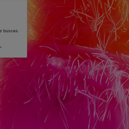
e buscas.
.