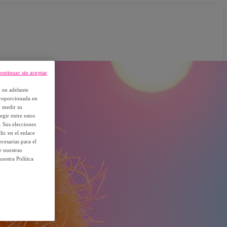
ontinuar sin aceptar
, en adelante
proporcionada en
y medir su
egir entre estos
. Sus elecciones
ic en el enlace
cesarias para el
e nuestras
uestra Política