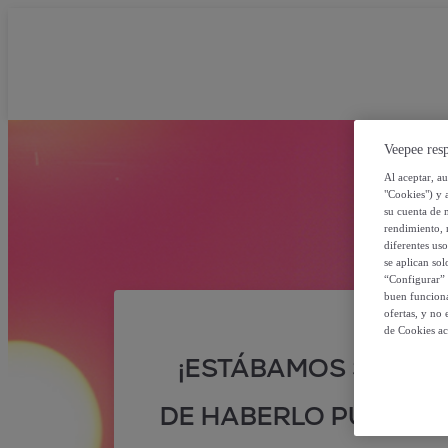
Veepee resp
Al aceptar, a
"Cookies") y 
su cuenta de 
rendimiento, r
diferentes us
se aplican so
“Configurar” 
buen funciona
ofertas, y no
de Cookies ac
¡ESTÁBAMOS SEGUR
DE HABERLO PUESTO