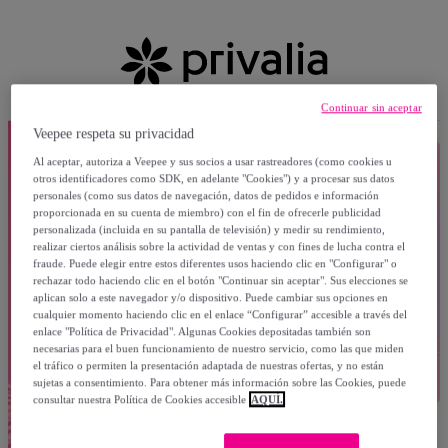
Continuar sin aceptar
Veepee respeta su privacidad
Al aceptar, autoriza a Veepee y sus socios a usar rastreadores (como cookies u
otros identificadores como SDK, en adelante "Cookies") y a procesar sus datos
personales (como sus datos de navegación, datos de pedidos e información
proporcionada en su cuenta de miembro) con el fin de ofrecerle publicidad
personalizada (incluida en su pantalla de televisión) y medir su rendimiento,
realizar ciertos análisis sobre la actividad de ventas y con fines de lucha contra el
fraude. Puede elegir entre estos diferentes usos haciendo clic en "Configurar" o
rechazar todo haciendo clic en el botón "Continuar sin aceptar". Sus elecciones se
aplican solo a este navegador y/o dispositivo. Puede cambiar sus opciones en
cualquier momento haciendo clic en el enlace “Configurar” accesible a través del
enlace "Política de Privacidad". Algunas Cookies depositadas también son
necesarias para el buen funcionamiento de nuestro servicio, como las que miden
el tráfico o permiten la presentación adaptada de nuestras ofertas, y no están
sujetas a consentimiento. Para obtener más información sobre las Cookies, puede
consultar nuestra Política de Cookies accesible
AQUÍ.