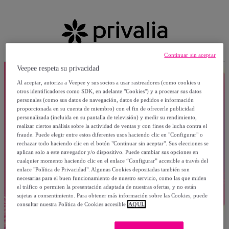
Continuar sin aceptar
Veepee respeta su privacidad
Al aceptar, autoriza a Veepee y sus socios a usar rastreadores (como cookies u
otros identificadores como SDK, en adelante "Cookies") y a procesar sus datos
personales (como sus datos de navegación, datos de pedidos e información
proporcionada en su cuenta de miembro) con el fin de ofrecerle publicidad
personalizada (incluida en su pantalla de televisión) y medir su rendimiento,
realizar ciertos análisis sobre la actividad de ventas y con fines de lucha contra el
fraude. Puede elegir entre estos diferentes usos haciendo clic en "Configurar" o
rechazar todo haciendo clic en el botón "Continuar sin aceptar". Sus elecciones se
aplican solo a este navegador y/o dispositivo. Puede cambiar sus opciones en
cualquier momento haciendo clic en el enlace “Configurar” accesible a través del
enlace "Política de Privacidad". Algunas Cookies depositadas también son
necesarias para el buen funcionamiento de nuestro servicio, como las que miden
el tráfico o permiten la presentación adaptada de nuestras ofertas, y no están
sujetas a consentimiento. Para obtener más información sobre las Cookies, puede
consultar nuestra Política de Cookies accesible
AQUÍ.